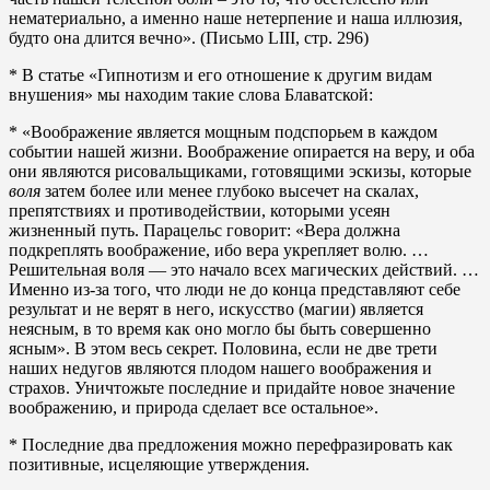
нематериально, а именно наше нетерпение и наша иллюзия,
будто она длится вечно». (Письмо LIII, стр. 296)
* В статье «Гипнотизм и его отношение к другим видам
внушения» мы находим такие слова Блаватской:
* «Воображение является мощным подспорьем в каждом
событии нашей жизни. Воображение опирается на веру, и оба
они являются рисовальщиками, готовящими эскизы, которые
воля
затем более или менее глубоко высечет на скалах,
препятствиях и противодействии, которыми усеян
жизненный путь. Парацельс говорит: «Вера должна
подкреплять воображение, ибо вера укрепляет волю. …
Решительная воля — это начало всех магических действий. …
Именно из-за того, что люди не до конца представляют себе
результат и не верят в него, искусство (магии) является
неясным, в то время как оно могло бы быть совершенно
ясным». В этом весь секрет. Половина, если не две трети
наших недугов являются плодом нашего воображения и
страхов. Уничтожьте последние и придайте новое значение
воображению, и природа сделает все остальное».
* Последние два предложения можно перефразировать как
позитивные, исцеляющие утверждения.