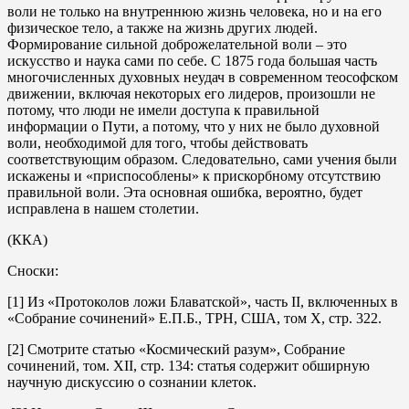
воли не только на внутреннюю жизнь человека, но и на его
физическое тело, а также на жизнь других людей.
Формирование сильной доброжелательной воли – это
искусство и наука сами по себе. С 1875 года большая часть
многочисленных духовных неудач в современном теософском
движении, включая некоторых его лидеров, произошли не
потому, что люди не имели доступа к правильной
информации о Пути, а потому, что у них не было духовной
воли, необходимой для того, чтобы действовать
соответствующим образом. Следовательно, сами учения были
искажены и «приспособлены» к прискорбному отсутствию
правильной воли. Эта основная ошибка, вероятно, будет
исправлена в нашем столетии.
(ККА)
Сноски:
[1] Из «Протоколов ложи Блаватской», часть II, включенных в
«Собрание сочинений» Е.П.Б., TPH, США, том X, стр. 322.
[2] Смотрите статью «Космический разум», Собрание
сочинений, том. XII, стр. 134: статья содержит обширную
научную дискуссию о сознании клеток.