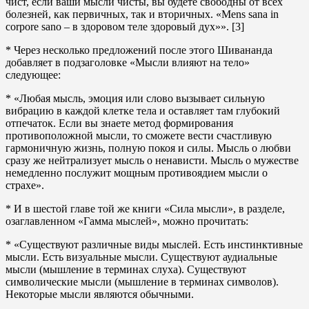
чист, если ваши мысли чисты, вы будете свободны от всех
болезней, как первичных, так и вторичных. «Mens sana in
corpore sano – в здоровом теле здоровый дух»». [3]
* Через несколько предложений после этого Шивананда
добавляет в подзаголовке «Мысли влияют на тело»
следующее:
* «Любая мысль, эмоция или слово вызывает сильную
вибрацию в каждой клетке тела и оставляет там глубокий
отпечаток. Если вы знаете метод формирования
противоположной мысли, то сможете вести счастливую
гармоничную жизнь, полную покоя и силы. Мысль о любви
сразу же нейтрализует мысль о ненависти. Мысль о мужестве
немедленно послужит мощным противоядием мысли о
страхе».
* И в шестой главе той же книги «Сила мысли», в разделе,
озаглавленном «Гамма мыслей», можно прочитать:
* «Существуют различные виды мыслей. Есть инстинктивные
мысли. Есть визуальные мысли. Существуют аудиальные
мысли (мышление в терминах слуха). Существуют
символические мысли (мышление в терминах символов).
Некоторые мысли являются обычными.