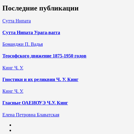
Последние публикации
Сутта Нипата
Сутта Нипата Урага-вагга
Боманджи П. Вадья
Теософского движение 1875-1950 годов
Кинг Ч. У.
Гностики и их реликвии Ч. У. Кинг
Кинг Ч. У.
Гласные ОАЕИО̄УЭ Ч.У. Кинг
Елена Петровна Блаватская