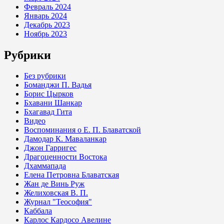
Февраль 2024
Январь 2024
Декабрь 2023
Ноябрь 2023
Рубрики
Без рубрики
Боманджи П. Вадья
Борис Цырков
Бхавани Шанкар
Бхагавад Гита
Видео
Воспоминания о Е. П. Блаватской
Дамодар К. Маваланкар
Джон Гарригес
Драгоценности Востока
Дхаммапада
Елена Петровна Блаватская
Жан де Винь Руж
Желиховская В. П.
Журнал "Теософия"
Каббала
Карлос Кардосо Авелине