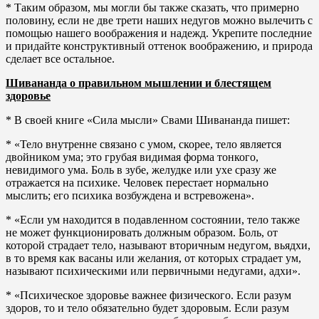
* Таким образом, мы могли бы также сказать, что примерно
половину, если не две трети наших недугов можно вылечить с
помощью нашего воображения и надежд. Укрепите последние
и придайте конструктивный оттенок воображению, и природа
сделает все остальное.
Шивананда о правильном мышлении и блестящем
здоровье
* В своей книге «Сила мысли» Свами Шивананда пишет:
* «Тело внутренне связано с умом, скорее, тело является
двойником ума; это грубая видимая форма тонкого,
невидимого ума. Боль в зубе, желудке или ухе сразу же
отражается на психике. Человек перестает нормально
мыслить; его психика возбуждена и встревожена».
* «Если ум находится в подавленном состоянии, тело также
не может функционировать должным образом. Боль, от
которой страдает тело, называют вторичным недугом, вьядхи,
в то время как васаны или желания, от которых страдает ум,
называют психическими или первичными недугами, адхи».
* «Психическое здоровье важнее физического. Если разум
здоров, то и тело обязательно будет здоровым. Если разум