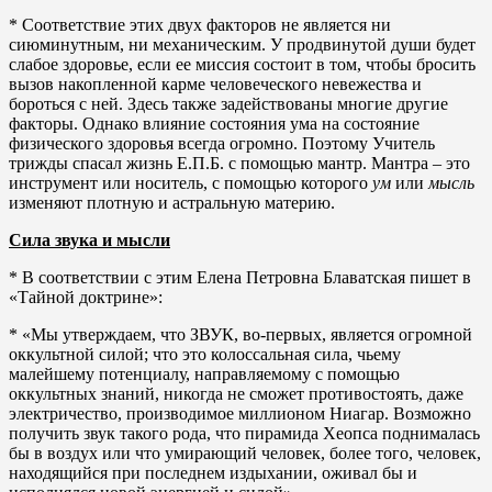
* Соответствие этих двух факторов не является ни
сиюминутным, ни механическим. У продвинутой души будет
слабое здоровье, если ее миссия состоит в том, чтобы бросить
вызов накопленной карме человеческого невежества и
бороться с ней. Здесь также задействованы многие другие
факторы. Однако влияние состояния ума на состояние
физического здоровья всегда огромно. Поэтому Учитель
трижды спасал жизнь Е.П.Б. с помощью мантр. Мантра – это
инструмент или носитель, с помощью которого
ум
или
мысль
изменяют плотную и астральную материю.
Сила звука и мысли
* В соответствии с этим Елена Петровна Блаватская пишет в
«Тайной доктрине»:
* «Мы утверждаем, что ЗВУК, во-первых, является огромной
оккультной силой; что это колоссальная сила, чьему
малейшему потенциалу, направляемому с помощью
оккультных знаний, никогда не сможет противостоять, даже
электричество, производимое миллионом Ниагар. Возможно
получить звук такого рода, что пирамида Хеопса поднималась
бы в воздух или что умирающий человек, более того, человек,
находящийся при последнем издыхании, оживал бы и