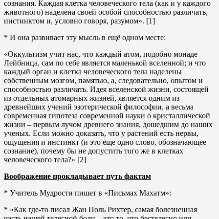
сознания. Каждая клетка человеческого тела (как и у каждого
животного) наделена своей особой способностью различать,
инстинктом и, условно говоря, разумом». [1]
* И она развивает эту мысль в ещё одном месте:
«Оккультизм учит нас, что каждый атом, подобно монаде
Лейбница, сам по себе является маленькой вселенной; и что
каждый орган и клетка человеческого тела наделены
собственным мозгом, памятью, а, следовательно, опытом и
способностью различать. Идея вселенской жизни, состоящей
из отдельных атомарных жизней, является одним из
древнейших учений эзотерической философии, а весьма
современная гипотеза современной науки о кристаллической
жизни – первым лучом древнего знания, дошедшим до наших
ученых. Если можно доказать, что у растений есть нервы,
ощущения и инстинкт (и это еще одно слово, обозначающее
сознание), почему бы не допустить того же в клетках
человеческого тела?» [2]
Воображение прокладывает путь фактам
* Учитель Мудрости пишет в «Письмах Махатм»:
* «Как где-то писал Жан Поль Рихтер, самая болезненная
часть нашей телесной боли – это то, что бестелесно или