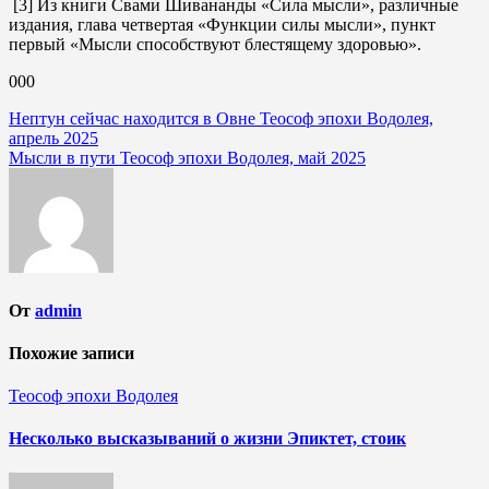
[3] Из книги Свами Шивананды «Сила мысли», различные
издания, глава четвертая «Функции силы мысли», пункт
первый «Мысли способствуют блестящему здоровью».
000
Навигация
Нептун сейчас находится в Овне Теософ эпохи Водолея,
апрель 2025
по
Мысли в пути Теософ эпохи Водолея, май 2025
записям
От
admin
Похожие записи
Теософ эпохи Водолея
Несколько высказываний о жизни Эпиктет, стоик