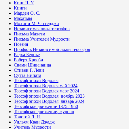
Кинг Ч. У.
Книги
Марден О. С.
Махатмы
Мохини М. Чаттерджи
Независимая ложа теософов
Письма Махатм
Письма Учителей Мудрости
Поэзия
Профиль Независимой ложи теософов
Радха Бернье
Роберт Кросби
Свами Шивананда
Стивен Г. Леви
Сутта Нипата
Теософ эпохи Водолея
Теософ эпохи Водолея май 2024
Теософ эпохи Водолея март 2024
Теософ эпохи Водолея, ноябрь 2023
Теософ эпохи Водолея, январь 2024
Теософское движение 1875-1950
Теософское движение, журнал
Толстой Л. Н.
Уильям Кван Джадж
Учитель Мудрости