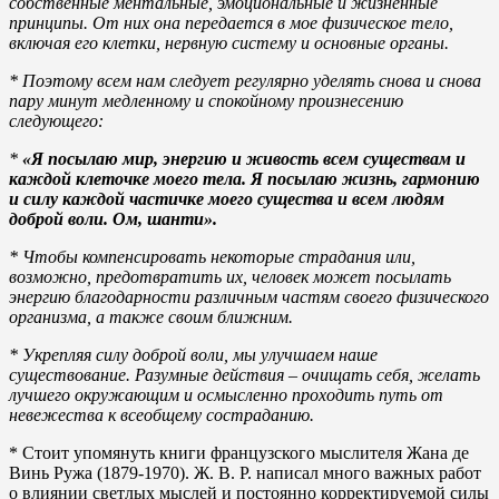
собственные ментальные, эмоциональные и жизненные
принципы. От них она передается в мое физическое тело,
включая его клетки, нервную систему и основные органы.
* Поэтому всем нам следует регулярно уделять снова и снова
пару минут медленному и спокойному произнесению
следующего:
*
«Я посылаю мир, энергию и живость всем существам и
каждой клеточке моего тела. Я посылаю жизнь, гармонию
и силу каждой частичке моего существа и всем людям
доброй воли. Ом, шанти».
* Чтобы компенсировать некоторые страдания или,
возможно, предотвратить их, человек может посылать
энергию благодарности различным частям своего физического
организма, а также своим ближним.
* Укрепляя силу доброй воли, мы улучшаем наше
существование. Разумные действия – очищать себя, желать
лучшего окружающим и осмысленно проходить путь от
невежества к всеобщему состраданию.
* Стоит упомянуть книги французского мыслителя Жана де
Винь Ружа (1879-1970). Ж. В. Р. написал много важных работ
о влиянии светлых мыслей и постоянно корректируемой силы