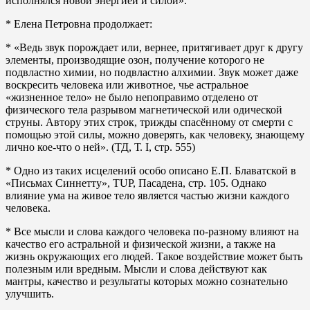
исполнялся новой энергией и силой».
* Елена Петровна продолжает:
* «Ведь звук порождает или, вернее, притягивает друг к другу
элементы, производящие озон, получение которого не
подвластно химии, но подвластно алхимии. Звук может даже
воскресить человека или животное, чье астральное
«жизненное тело» не было непоправимо отделено от
физического тела разрывом магнетической или одической
струны. Автору этих строк, трижды спасённому от смерти с
помощью этой силы, можно доверять, как человеку, знающему
лично кое-что о ней». (ТД, Т. I, стр. 555)
* Одно из таких исцелений особо описано Е.П. Блаватской в
«Письмах Синнетту», TUP, Пасадена, стр. 105. Однако
влияние ума на живое тело является частью жизни каждого
человека.
* Все мысли и слова каждого человека по-разному влияют на
качество его астральной и физической жизни, а также на
жизнь окружающих его людей. Такое воздействие может быть
полезным или вредным. Мысли и слова действуют как
мантры, качество и результаты которых можно сознательно
улучшить.