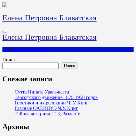
Перейти
к
содержимому
Елена Петровна Блаватская
Елена Петровна Блаватская
Главная Страница
Поиск
Поиск
Свежие записи
Сутта Нипата Урага-вагга
Теософского движение 1875-1950 годов
Гностики и их реликвии Ч. У. Кинг
Гласные ОАЕИО̄УЭ Ч.У. Кинг
Тайная доктрина, Т. 3, Раздел V
Архивы