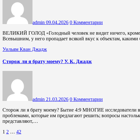
admin
09.04.2026
0 Комментарии
ВЕЛИКИЙ ГОЛОД «Голодный человек не видит ничего, кроме удовлетворения своего аппетита, а когда он знакомится со
Всевышним, у него пропадает всякий вкус к объектам, каким
Уильям Кван Джадж
Сторож ли я брату моему? У. К. Джадж
admin
21.03.2026
0 Комментарии
Сторож ли я брату моему? Бытие 4:9 МНОГИЕ исследователи в своих поисках света сталкиваются с различными
проблемами, которые им предлагают решить; вопросы настольк
представляют,…
Пагинация
1
2
…
42