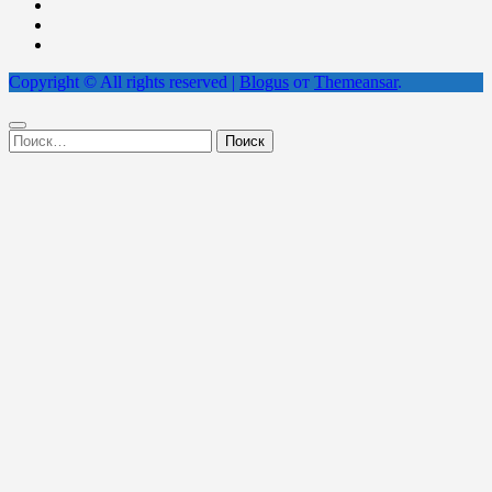
Copyright © All rights reserved
|
Blogus
от
Themeansar
.
Найти: