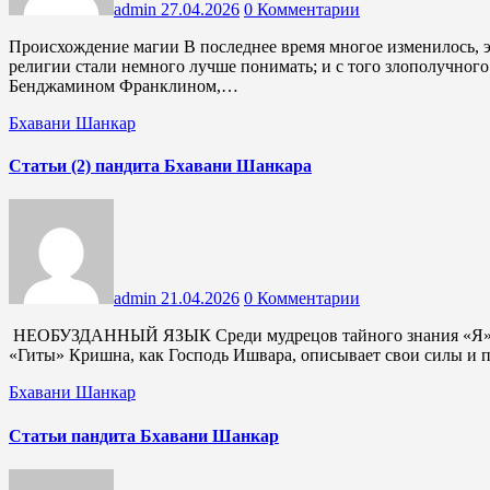
admin
27.04.2026
0 Комментарии
Происхождение магии В последнее время многое изменилось, это правда. Поле исследований расширилось; древние
религии стали немного лучше понимать; и с того злополучного
Бенджамином Франклином,…
Бхавани Шанкар
Статьи (2) пандита Бхавани Шанкара
admin
21.04.2026
0 Комментарии
НЕОБУЗДАННЫЙ ЯЗЫК Среди мудрецов тайного знания «Я» - их безмолвие». — Бхагавад-Гита, X, 38. В десятой беседе
«Гиты» Кришна, как Господь Ишвара, описывает свои силы и 
Бхавани Шанкар
Статьи пандита Бхавани Шанкар