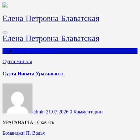
Перейти
к
содержимому
Елена Петровна Блаватская
Елена Петровна Блаватская
Главная Страница
Сутта Нипата
Сутта Нипата Урага-вагга
admin
21.07.2026
0 Комментарии
УРАГАВАГГА 1Скачать
Боманджи П. Вадья