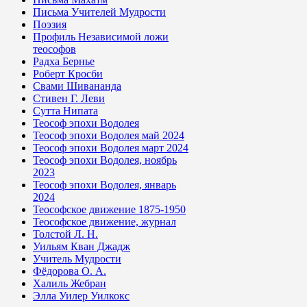
Письма Учителей Мудрости
Поэзия
Профиль Независимой ложи
теософов
Радха Бернье
Роберт Кросби
Свами Шивананда
Стивен Г. Леви
Сутта Нипата
Теософ эпохи Водолея
Теософ эпохи Водолея май 2024
Теософ эпохи Водолея март 2024
Теософ эпохи Водолея, ноябрь
2023
Теософ эпохи Водолея, январь
2024
Теософское движение 1875-1950
Теософское движение, журнал
Толстой Л. Н.
Уильям Кван Джадж
Учитель Мудрости
Фёдорова О. А.
Халиль Жебран
Элла Уилер Уилкокс