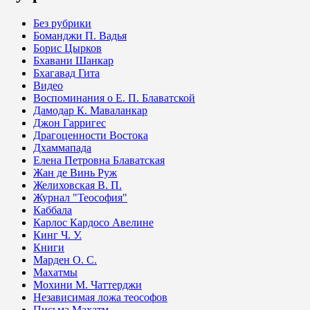
Без рубрики
Боманджи П. Вадья
Борис Цырков
Бхавани Шанкар
Бхагавад Гита
Видео
Воспоминания о Е. П. Блаватской
Дамодар К. Маваланкар
Джон Гарригес
Драгоценности Востока
Дхаммапада
Елена Петровна Блаватская
Жан де Винь Руж
Желиховская В. П.
Журнал "Теософия"
Каббала
Карлос Кардосо Авелине
Кинг Ч. У.
Книги
Марден О. С.
Махатмы
Мохини М. Чаттерджи
Независимая ложа теософов
Письма Махатм