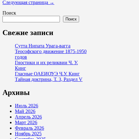
записей
Следующая страница →
Поиск
Поиск
Свежие записи
Сутта Нипата Урага-вагга
Теософского движение 1875-1950
годов
Гностики и их реликвии Ч. У.
Кинг
Гласные ОАЕИО̄УЭ Ч.У. Кинг
Тайная доктрина, Т. 3, Раздел V
Архивы
Июль 2026
Май 2026
Апрель 2026
Март 2026
Февраль 2026
Ноябрь 2025