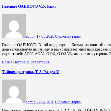
Гласные ОАЕИО̄УЭ Ч.У. Кинг
admin
17.05.2026
0 Комментарии
Гласные ОАЕИО̄УЭ В той же доктрине Хоззар, названный невеждами Нептуном, «который превращает в сферу
додекагональную пирамиду и раскрашивает многими красками 
служителей: ΑΟϒ, ΑΟΑΙ, ΟϒΩ, ΟϒΩΑΒ, имя пятого утеряно.
Елена Петровна Блаватская
Тайная доктрина, Т. 3, Раздел V
admin
27.04.2026
0 Комментарии
Некоторые причины секретности Т. 3, СТР. 56 ТАЙНАЯ ДОКТРИНА Тот факт, что оккультные науки были скрыты от