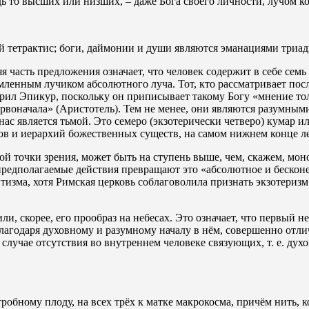
дь то высших или низших, – даже Бога своего личности, лучом к
й тетрактис; боги, даймонии и души являются эманациями триа
 часть предложения означает, что человек содержит в себе сем
омленным лучиком абсолютного луча. Тот, кто рассматривает по
орил Эпикур, поскольку он приписывает такому Богу «мнение то
 первоначала» (Аристотель). Тем не менее, они являются разум
нас является тьмой. Это семеро (экзотерически четверо) кумар
гов и иерархий божественных существ, на самом нижнем конце 
ой точки зрения, может быть на ступень выше, чем, скажем, мо
 предполагаемые действия превращают это «абсолютное и бескон
тизма, хотя Римская церковь соблаговолила признать экзотериз
и, скорее, его прообраз на небесах. Это означает, что первый 
лагодаря духовному и разумному началу в нём, совершенно отли
 случае отсутствия во внутреннем человеке связующих, т. е. дух
обному плоду, на всех трёх к матке макрокосма, причём нить, ко