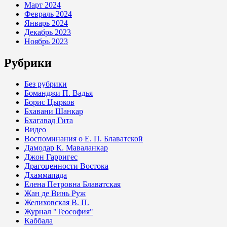
Март 2024
Февраль 2024
Январь 2024
Декабрь 2023
Ноябрь 2023
Рубрики
Без рубрики
Боманджи П. Вадья
Борис Цырков
Бхавани Шанкар
Бхагавад Гита
Видео
Воспоминания о Е. П. Блаватской
Дамодар К. Маваланкар
Джон Гарригес
Драгоценности Востока
Дхаммапада
Елена Петровна Блаватская
Жан де Винь Руж
Желиховская В. П.
Журнал "Теософия"
Каббала