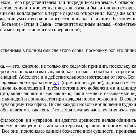
веком – его представителем или посредником на земле. Согласно
 наставления и откровения; или, как сказали бы католики (кото
нии она воплощается в теурге с целью откровения. Когда же во
ждение ума от его конечного сознания, как слияние с Бесконечн
о Бога или «Отца и Сына» становится единым целым, «божеств
кая мистерия становится совершенной;
ественным в полном смысле этого слова, поскольку бог его лич
ка, — это, конечно, не только его седьмой принцип, поскольку к
хи его нельзя назвать дуадой, как это могло бы быть в противно
нацией Абсолюта и в действительности неотделим от него. Бог л
м
проявленной
каранатмой
[vi]
(причинной душой), одним из «семи
икла их воплощений путём постоянного добавления к индивидуа
ип, включающий в себя как небо, так и землю и называемый в
тся с монадой и воплощается при каждом новом рождении. В сов
изучающему теософию. После каждой нового воплощения буддхи-ма
обы исчезнуть как тень. Это самая трудная часть учения из-за т
 философов, ни мудрецов, ни адептов древности нельзя обвинит
своему посвящению в тайны эзотеризма, правильно понимал ύπό
 Все они, поклоняясь единой божественной сущности, пронизыв