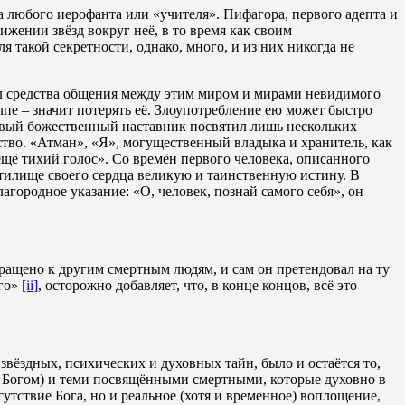
а любого иерофанта или «учителя». Пифагора, первого адепта и
жении звёзд вокруг неё, в то время как своим
 такой секретности, однако, много, и из них никогда не
ил средства общения между этим миром и мирами невидимого
лпе – значит потерять её. Злоупотребление ею может быстро
ервый божественный наставник посвятил лишь нескольких
ство. «Атман», «Я», могущественный владыка и хранитель, как
 ещё тихий голос». Со времён первого человека, описанного
тилище своего сердца великую и таинственную истину. В
агородное указание: «О, человек, познай самого себя», он
ращено к другим смертным людям, и сам он претендовал на ту
ого»
[ii]
, осторожно добавляет, что, в конце концов, всё это
вёздных, психических и духовных тайн, было и остаётся то,
и Богом) и теми посвящёнными смертными, которые духовно в
сутствие Бога, но и реальное (хотя и временное) воплощение,