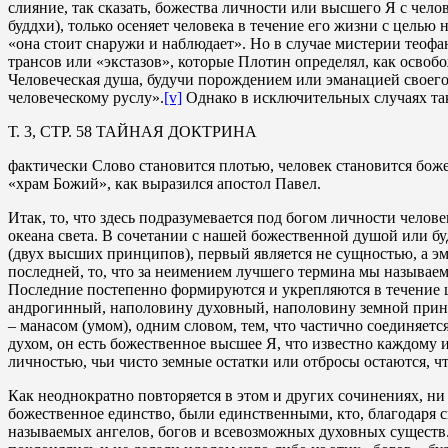
слияние, так сказать, божества личности или высшего Я с чело
буддхи), только осеняет человека в течение его жизни с целью
«она стоит снаружи и наблюдает». Но в случае мистерии теофа
трансов или «экстазов», которые Плотин определял, как освобо
Человеческая душа, будучи порождением или эманацией своег
человеческому руслу».
[v]
Однако в исключительных случаях та
Т. 3, СТР. 58 ТАЙНАЯ ДОКТРИНА
фактически Слово становится плотью, человек становится бож
«храм Божий», как выразился апостол Павел.
Итак, то, что здесь подразумевается под богом личности челове
океана света. В сочетании с нашей божественной душой или будд
(двух высших принципов), первый является не сущностью, а эма
последней, то, что за неимением лучшего термина мы называе
Последние постепенно формируются и укрепляются в течение ц
андрогинный, наполовину духовный, наполовину земной принц
– манасом (умом), одним словом, тем, что частично соединяе
духом, он есть божественное высшее Я, что известно каждому 
личностью, чьи чисто земные остатки или отбросы остаются, чт
Как неоднократно повторяется в этом и других сочинениях, ни
божественное единство, были единственными, кто, благодаря 
называемых ангелов, богов и всевозможных духовных существ.