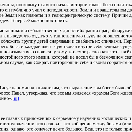
ричины, поскольку с самого начала истории такова была политик
то он публично учил о неподвижности Земли и вращательном дви
е Земли как планеты и в гелиоцентрическую систему. Причин для
де». Теперь её можно повторить.
 наставником из «божественных династий» ранних рас, обнаруж
л к выводу, что отдать эту таинственную науку на опошление то
 бы обложить группу детей снарядами и снабдить их спичками. П
оего Бога, и каждый адепт чувствовал внутри себя великое суще
» показывал всю свою силу тому, кто смог распознать этот «всё
достойного этого имени, который не носил бы в безмолвном свя
ном случае, как Сократ, повторяющий себе и своим собратьям бл
 Иисус напоминал книжникам, что выражение «вы боги» было об
е эхо Павел, утверждая, что все мы являемся «храмом Бога жив
онно».
[iii]
её главных приложениях к серьёзному изучению космических и з
ринятом значении этого слова – это «общение между богами (ил
ния, однако, это означает нечто большее. Ведь это не только при