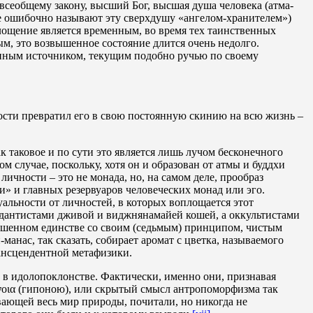
 всеобщему закону, высший Бог, высшая душа человека (атма-
рые ошибочно называют эту сверхдушу «ангелом-хранителем»)
площение является временным, во время тех таинственных
ым, это возвышенное состояние длится очень недолго.
енным источником, текущим подобно ручью по своему
ности превратил его в свою постоянную скинию на всю жизнь –
ак таковое и по сути это является лишь лучом бесконечного
м случае, поскольку, хотя он и образован от атмы и буддхи
ичности – это не монада, но, на самом деле, прообраз
» и главных резервуаров человеческих монад или эго.
льности от личностей, в которых воплощается этот
едантистами дживой и виджнянамайей кошей, а оккультистами
ершенном единстве со своим (седьмым) принципом, чистым
нас, так сказать, собирает аромат с цветка, называемого
рансцендентной метафизики.
ь в идолопоклонстве. Фактически, именно они, признавая
νοια (гипоною), или скрытый смысл антропоморфизма так
ающей весь мир природы, почитали, но никогда не