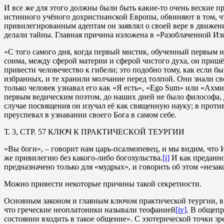
И все же для этого должны были быть какие-то очень веские п
истинного учёного дохристианской Европы, обвиняют в том, ч
привилегированным адептам он заявлял о своей вере в движени
делали тайны. Главная причина изложена в «Разоблаченной Изи
«С того самого дня, когда первый мистик, обученный первым
сонма, между сферой материи и сферой чистого духа, он пришё
привести человечество к гибели; это подобно тому, как если
избранных, и те хранили молчание перед толпой. Они знали св
только человек узнавал его как «Я есть», «Ego Sum» или «Ахми
первым ведическим поэтом, до наших дней не было философа, 
случае посвящения он изучал её как священную науку; в против
преуспевал в узнавании своего Бога в самом себе.
Т. 3, СТР. 57 КЛЮЧ К ПРАКТИЧЕСКОЙ ТЕУРГИИ
«Вы боги», – говорит нам царь-псалмопевец, и мы видим, что
же привилегию без какого-либо богохульства.
[i]
И как преданно
предназначено только для «мудрых», и говорить об этом «незак
Можно привести некоторые причины такой секретности.
Основным законом и главным ключом практической теургии, в 
что греческие неоплатоники называли теофанией
[iv]
. В общеп
состоянии входить в такое общение». С эзотерической точки зре