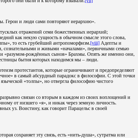
оторого они были и к которому взывали.
[vii]
ды. Герои и люди сами повторяют иерархию».
ь тусклых отражений семи божественных иерархий;
следний как некую сущность в обычном смысле этого слова,
лпы», то есть грубейший антропоморфизм.
[viii]
Адепты и
ными, сознательными и живыми «началами», первичными семью
 или «разумом-рождённых сынов» Брахмы. Опять же именно они,
лестницы бытия которых находимся мы – люди.
нотеизм протестантов, которые ограничивают и предопределяют
ечное» в самый абсурдный парадокс в философии. С этой точки
м языческой «толпы», но отвергла философию чистого
неразрывно связан со вторым в каждом из своих воплощений и
чному от низшего «я», и никак через земную личность.
овных уз. Воистину, как говорит Парацельс в своей
торая сохраняет эту связь, есть «нить-душа», сутратма или