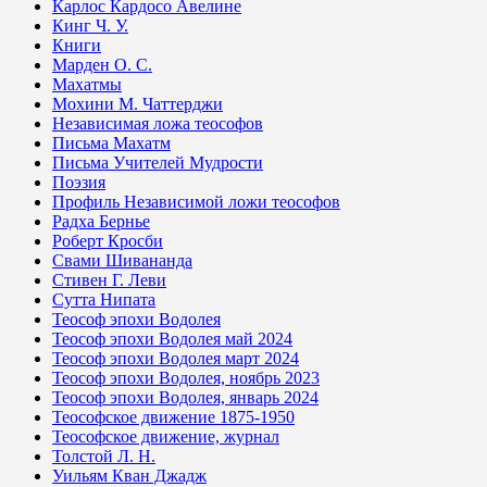
Карлос Кардосо Авелине
Кинг Ч. У.
Книги
Марден О. С.
Махатмы
Мохини М. Чаттерджи
Независимая ложа теософов
Письма Махатм
Письма Учителей Мудрости
Поэзия
Профиль Независимой ложи теософов
Радха Бернье
Роберт Кросби
Свами Шивананда
Стивен Г. Леви
Сутта Нипата
Теософ эпохи Водолея
Теософ эпохи Водолея май 2024
Теософ эпохи Водолея март 2024
Теософ эпохи Водолея, ноябрь 2023
Теософ эпохи Водолея, январь 2024
Теософское движение 1875-1950
Теософское движение, журнал
Толстой Л. Н.
Уильям Кван Джадж