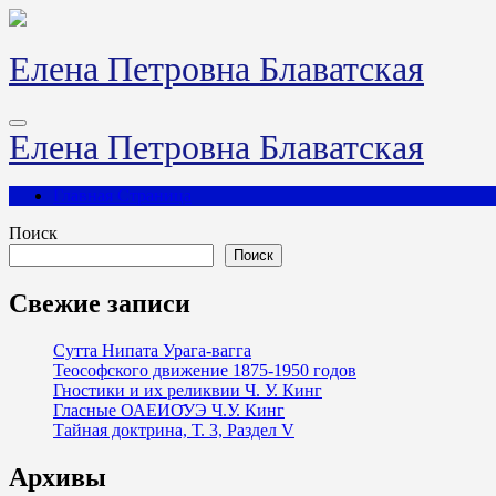
Перейти
к
содержимому
Елена Петровна Блаватская
Елена Петровна Блаватская
Главная Страница
Поиск
Поиск
Свежие записи
Сутта Нипата Урага-вагга
Теософского движение 1875-1950 годов
Гностики и их реликвии Ч. У. Кинг
Гласные ОАЕИО̄УЭ Ч.У. Кинг
Тайная доктрина, Т. 3, Раздел V
Архивы