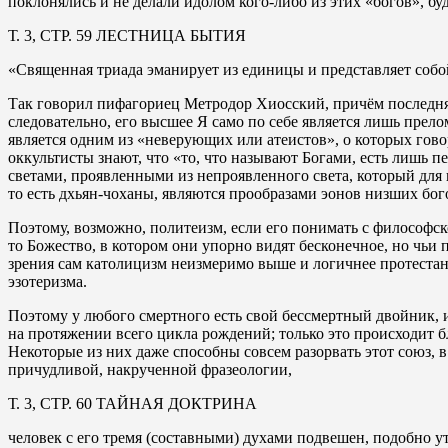
поклонялись и не делали идолом кого-либо из этих «богов», бу
Т. 3, СТР. 59 ЛЕСТНИЦА БЫТИЯ
«Священная триада эманирует из единицы и представляет собо
Так говорил пифагориец Метродор Хиосский, причём последняя
следовательно, его высшее Я само по себе является лишь прел
является одним из «неверующих или атеистов», о которых гов
оккультисты знают, что «то, что называют Богами, есть лишь
светами, проявленными из непроявленного света, который для 
то есть дхьян-чоханы, являются прообразами эонов низших бо
Поэтому, возможно, политеизм, если его понимать с философск
то Божество, в котором они упорно видят бесконечное, но чьи
зрения сам католицизм неизмеримо выше и логичнее протестан
эзотеризма.
Поэтому у любого смертного есть свой бессмертный двойник, ил
на протяжении всего цикла рождений; только это происходит б
Некоторые из них даже способны совсем разорвать этот союз, в
причудливой, накрученной фразеологии,
Т. 3, СТР. 60 ТАЙНАЯ ДОКТРИНА
человек с его тремя (составными) духами подвешен, подобно утр