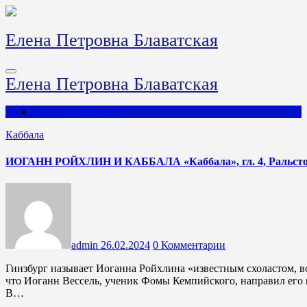
Перейти
к
содержимому
Елена Петровна Блаватская
Елена Петровна Блаватская
Главная Страница
Каббала
ИОГАНН РОЙХЛИН И КАББАЛА «Каббала», гл. 4, Ральсто
admin
26.02.2024
0 Комментарии
Гинзбург называет Иоганна Ройхлина «известным схоластом, возродившим восточную литературу в Европе». Говорят,
что Иоганн Вессель, ученик Фомы Кемпийского, направил его н
В…