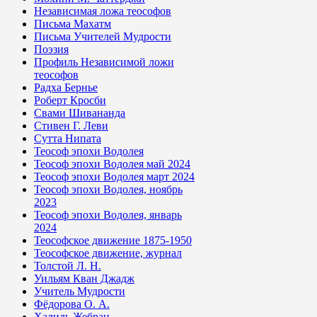
Независимая ложа теософов
Письма Махатм
Письма Учителей Мудрости
Поэзия
Профиль Независимой ложи
теософов
Радха Бернье
Роберт Кросби
Свами Шивананда
Стивен Г. Леви
Сутта Нипата
Теософ эпохи Водолея
Теософ эпохи Водолея май 2024
Теософ эпохи Водолея март 2024
Теософ эпохи Водолея, ноябрь
2023
Теософ эпохи Водолея, январь
2024
Теософское движение 1875-1950
Теософское движение, журнал
Толстой Л. Н.
Уильям Кван Джадж
Учитель Мудрости
Фёдорова О. А.
Халиль Жебран