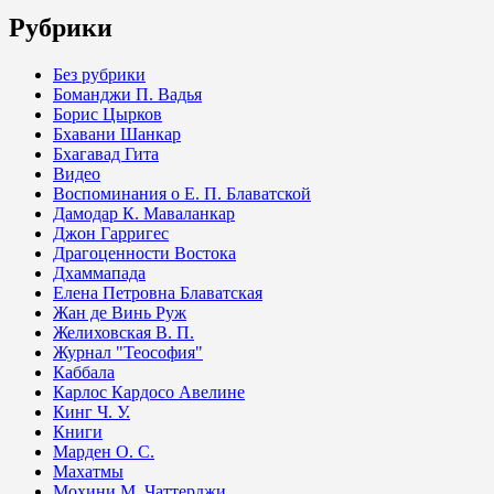
Рубрики
Без рубрики
Боманджи П. Вадья
Борис Цырков
Бхавани Шанкар
Бхагавад Гита
Видео
Воспоминания о Е. П. Блаватской
Дамодар К. Маваланкар
Джон Гарригес
Драгоценности Востока
Дхаммапада
Елена Петровна Блаватская
Жан де Винь Руж
Желиховская В. П.
Журнал "Теософия"
Каббала
Карлос Кардосо Авелине
Кинг Ч. У.
Книги
Марден О. С.
Махатмы
Мохини М. Чаттерджи