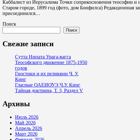
Каббалист из Иерусалима Точки соприкосновения теософии и иудаизма А. Д. Йехезкель Иерусалим, Яффские ворота в
Старом городе, 1899 год (фото, дом Бонфилса) Редакционная з
присоединился…
Поиск
Поиск
Свежие записи
Сутта Нипата Урага-вагга
Теософского движение 1875-1950
годов
Гностики и их реликвии Ч. У.
Кинг
Гласные ОАЕИО̄УЭ Ч.У. Кинг
Тайная доктрина, Т. 3, Раздел V
Архивы
Июль 2026
Май 2026
Апрель 2026
Март 2026
Февраль 2026