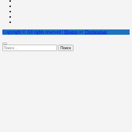
Copyright © All rights reserved
|
Blogus
от
Themeansar
.
Найти: