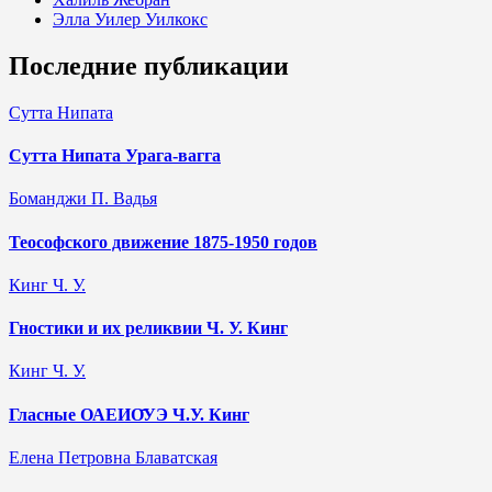
Элла Уилер Уилкокс
Последние публикации
Сутта Нипата
Сутта Нипата Урага-вагга
Боманджи П. Вадья
Теософского движение 1875-1950 годов
Кинг Ч. У.
Гностики и их реликвии Ч. У. Кинг
Кинг Ч. У.
Гласные ОАЕИО̄УЭ Ч.У. Кинг
Елена Петровна Блаватская