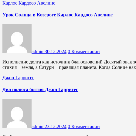
Карлос Кардосо Авелине
Урок Солнца в Козероге Карлос Кардосо Авелине
admin
30.12.2024
0 Комментарии
Исполнение долга как источник благословений Десятый знак зодиака, Козерог, начинается примерно 22 декабря. Его
стихия – земля, а Сатурн – правящая планета. Когда Солнце на
Джон Гарригес
Два полюса бытия Джон Гарригес
admin
23.12.2024
0 Комментарии