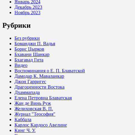
Январь 2024
Декабрь 2023
Ноябрь 2023
Рубрики
Без рубрики
Боманджи П. Вадья
Борис Цырков
Бхавани Шанкар
Бхагавад Гита
Видео
Воспоминания о Е. П. Блаватской
Дамодар К. Маваланкар
Джон Гарригес
Драгоценности Востока
Дхаммапада
Елена Петровна Блаватская
Жан де Винь Руж
Желиховская В. П.
Журнал "Теософия"
Каббала
Карлос Кардосо Авелине
Кинг Ч. У.