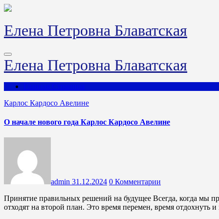
Перейти
к
содержимому
Елена Петровна Блаватская
Елена Петровна Блаватская
Главная Страница
Карлос Кардосо Авелине
О начале нового года Карлос Кардосо Авелине
admin
31.12.2024
0 Комментарии
Принятие правильных решений на будущее Всегда, когда мы приближаемся к новому году, автоматические действия
отходят на второй план. Это время перемен, время отдохнуть 