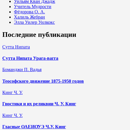
Уильям Кван Джадж
Учитель Мудрости
Фёдорова О. А.
Халиль Жебран
Элла Уилер Уилкокс
Последние публикации
Сутта Нипата
Сутта Нипата Урага-вагга
Боманджи П. Вадья
Теософского движение 1875-1950 годов
Кинг Ч. У.
Гностики и их реликвии Ч. У. Кинг
Кинг Ч. У.
Гласные ОАЕИО̄УЭ Ч.У. Кинг