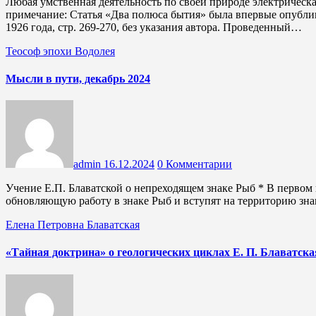
Любая умственная деятельность по своей природе электрическая 0000000000000000000000000000000000 Редакционное
примечание: Статья «Два полюса бытия» была впервые опубли
1926 года, стр. 269-270, без указания автора. Проведенный…
Теософ эпохи Водолея
Мысли в пути, декабрь 2024
admin
16.12.2024
0 Комментарии
Учение Е.П. Блаватской о непреходящем знаке Рыб * В первом полугодии 2025 года Нептун и Сатурн завершат свою
обновляющую работу в знаке Рыб и вступят на территорию зн
Елена Петровна Блаватская
«Тайная доктрина» о геологических циклах Е. П. Блаватска