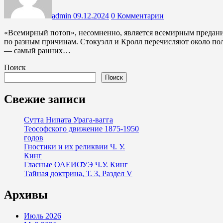
admin
09.12.2024
0 Комментарии
«Всемирный потоп», несомненно, является всемирным преданием. «Ледниковых периодов» было много, как и «потопов»,
по разным причинам. Стокуэлл и Кролл перечисляют около п
— самый ранних…
Поиск
Поиск
Свежие записи
Сутта Нипата Урага-вагга
Теософского движение 1875-1950
годов
Гностики и их реликвии Ч. У.
Кинг
Гласные ОАЕИО̄УЭ Ч.У. Кинг
Тайная доктрина, Т. 3, Раздел V
Архивы
Июль 2026