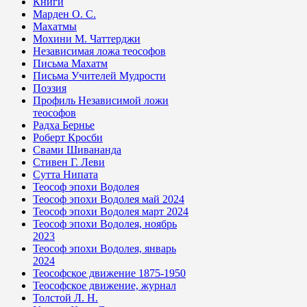
Книги
Марден О. С.
Махатмы
Мохини М. Чаттерджи
Независимая ложа теософов
Письма Махатм
Письма Учителей Мудрости
Поэзия
Профиль Независимой ложи
теософов
Радха Бернье
Роберт Кросби
Свами Шивананда
Стивен Г. Леви
Сутта Нипата
Теософ эпохи Водолея
Теософ эпохи Водолея май 2024
Теософ эпохи Водолея март 2024
Теософ эпохи Водолея, ноябрь
2023
Теософ эпохи Водолея, январь
2024
Теософское движение 1875-1950
Теософское движение, журнал
Толстой Л. Н.