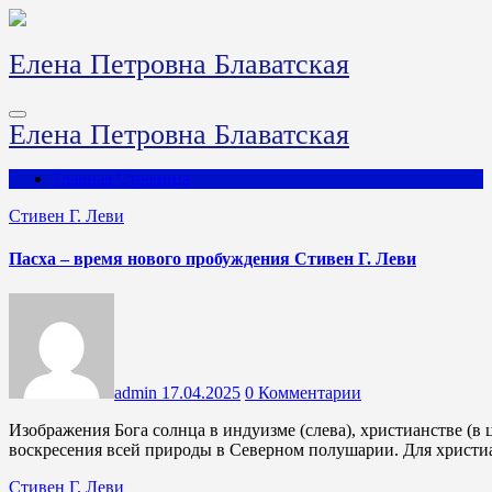
Перейти
к
содержимому
Елена Петровна Блаватская
Елена Петровна Блаватская
Главная Страница
Стивен Г. Леви
Пасха – время нового пробуждения Стивен Г. Леви
admin
17.04.2025
0 Комментарии
Изображения Бога солнца в индуизме (слева), христианстве (в центре) и Древнем Риме Пасха – это весенний праздник
воскресения всей природы в Северном полушарии. Для христи
Стивен Г. Леви