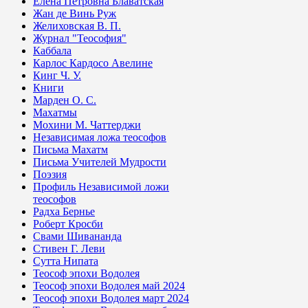
Елена Петровна Блаватская
Жан де Винь Руж
Желиховская В. П.
Журнал "Теософия"
Каббала
Карлос Кардосо Авелине
Кинг Ч. У.
Книги
Марден О. С.
Махатмы
Мохини М. Чаттерджи
Независимая ложа теософов
Письма Махатм
Письма Учителей Мудрости
Поэзия
Профиль Независимой ложи
теософов
Радха Бернье
Роберт Кросби
Свами Шивананда
Стивен Г. Леви
Сутта Нипата
Теософ эпохи Водолея
Теософ эпохи Водолея май 2024
Теософ эпохи Водолея март 2024