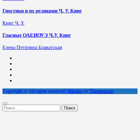
Гностики и их реликвии Ч. У. Кинг
Кинг Ч. У.
Гласные ОАЕИО̄УЭ Ч.У. Кинг
Елена Петровна Блаватская
Copyright © All rights reserved
|
Blogus
от
Themeansar
.
Найти: