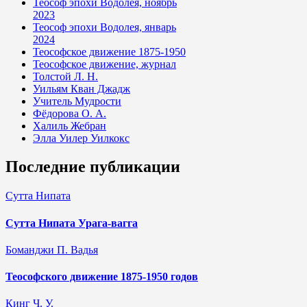
Теософ эпохи Водолея, ноябрь
2023
Теософ эпохи Водолея, январь
2024
Теософское движение 1875-1950
Теософское движение, журнал
Толстой Л. Н.
Уильям Кван Джадж
Учитель Мудрости
Фёдорова О. А.
Халиль Жебран
Элла Уилер Уилкокс
Последние публикации
Сутта Нипата
Сутта Нипата Урага-вагга
Боманджи П. Вадья
Теософского движение 1875-1950 годов
Кинг Ч. У.