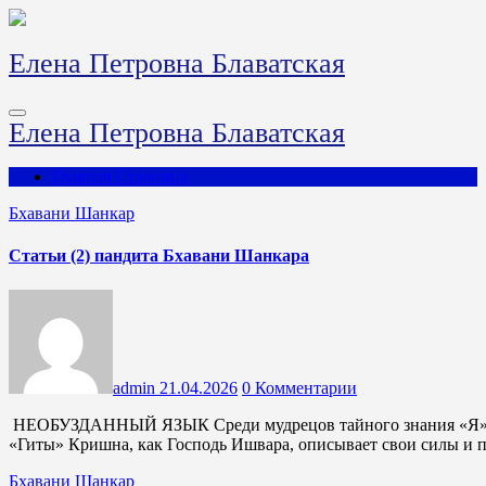
Перейти
к
содержимому
Елена Петровна Блаватская
Елена Петровна Блаватская
Главная Страница
Бхавани Шанкар
Статьи (2) пандита Бхавани Шанкара
admin
21.04.2026
0 Комментарии
НЕОБУЗДАННЫЙ ЯЗЫК Среди мудрецов тайного знания «Я» - их безмолвие». — Бхагавад-Гита, X, 38. В десятой беседе
«Гиты» Кришна, как Господь Ишвара, описывает свои силы и 
Бхавани Шанкар