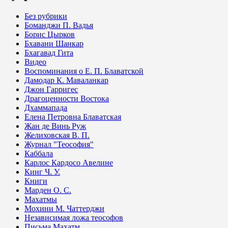
Без рубрики
Боманджи П. Вадья
Борис Цырков
Бхавани Шанкар
Бхагавад Гита
Видео
Воспоминания о Е. П. Блаватской
Дамодар К. Маваланкар
Джон Гарригес
Драгоценности Востока
Дхаммапада
Елена Петровна Блаватская
Жан де Винь Руж
Желиховская В. П.
Журнал "Теософия"
Каббала
Карлос Кардосо Авелине
Кинг Ч. У.
Книги
Марден О. С.
Махатмы
Мохини М. Чаттерджи
Независимая ложа теософов
Письма Махатм