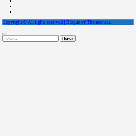
Copyright © All rights reserved
|
Blogus
от
Themeansar
.
Найти: