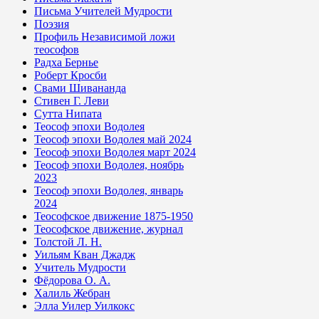
Письма Учителей Мудрости
Поэзия
Профиль Независимой ложи
теософов
Радха Бернье
Роберт Кросби
Свами Шивананда
Стивен Г. Леви
Сутта Нипата
Теософ эпохи Водолея
Теософ эпохи Водолея май 2024
Теософ эпохи Водолея март 2024
Теософ эпохи Водолея, ноябрь
2023
Теософ эпохи Водолея, январь
2024
Теософское движение 1875-1950
Теософское движение, журнал
Толстой Л. Н.
Уильям Кван Джадж
Учитель Мудрости
Фёдорова О. А.
Халиль Жебран
Элла Уилер Уилкокс