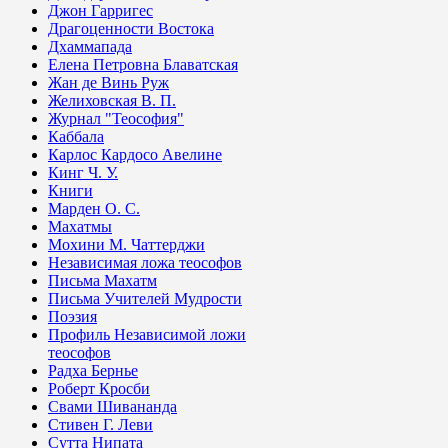
Джон Гарригес
Драгоценности Востока
Дхаммапада
Елена Петровна Блаватская
Жан де Винь Руж
Желиховская В. П.
Журнал "Теософия"
Каббала
Карлос Кардосо Авелине
Кинг Ч. У.
Книги
Марден О. С.
Махатмы
Мохини М. Чаттерджи
Независимая ложа теософов
Письма Махатм
Письма Учителей Мудрости
Поэзия
Профиль Независимой ложи
теософов
Радха Бернье
Роберт Кросби
Свами Шивананда
Стивен Г. Леви
Сутта Нипата