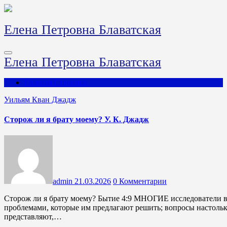
Перейти
к
содержимому
Елена Петровна Блаватская
Елена Петровна Блаватская
Главная Страница
Уильям Кван Джадж
Сторож ли я брату моему? У. К. Джадж
admin
21.03.2026
0 Комментарии
Сторож ли я брату моему? Бытие 4:9 МНОГИЕ исследователи в своих поисках света сталкиваются с различными
проблемами, которые им предлагают решить; вопросы настольк
представляют,…