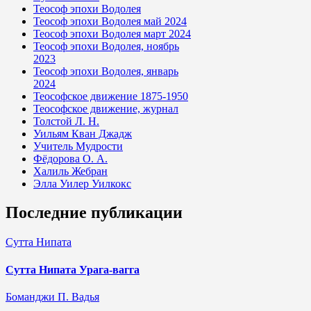
Теософ эпохи Водолея
Теософ эпохи Водолея май 2024
Теософ эпохи Водолея март 2024
Теософ эпохи Водолея, ноябрь
2023
Теософ эпохи Водолея, январь
2024
Теософское движение 1875-1950
Теософское движение, журнал
Толстой Л. Н.
Уильям Кван Джадж
Учитель Мудрости
Фёдорова О. А.
Халиль Жебран
Элла Уилер Уилкокс
Последние публикации
Сутта Нипата
Сутта Нипата Урага-вагга
Боманджи П. Вадья