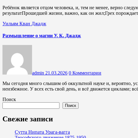
Ребёнок является отцом человека, и, тем не менее, верно следующее:«О, братья! Жизнь ведь человека –
результатПрошедшей жизни, важно, как он жил;Грех порождает 
Уильям Кван Джадж
Размышление о магии У. К. Джадж
admin
21.03.2026
0 Комментарии
Мы сегодня много слышим об оккультной науке и, вероятно, услышим ещё больше. Это следует принимать как
неизбежное. У всех есть свой день, и всё движется циклами; в
Поиск
Поиск
Свежие записи
Сутта Нипата Урага-вагга
Теософского движение 1875-1950