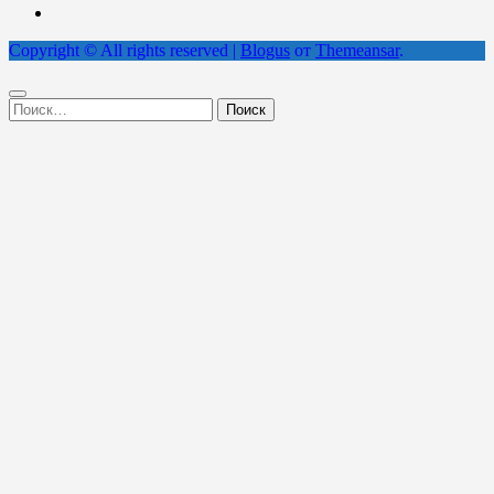
Copyright © All rights reserved
|
Blogus
от
Themeansar
.
Найти: