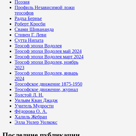
Поэзия
Профиль Независимой ложи
теософов
Радха Бернье
Роберт Кросби
Свами Шивананда
Стивен Г. Леви
Сутта Нипата
Теософ эпохи Водолея
Теософ эпохи Водолея май 2024
Теософ эпохи Водолея март 2024
Теософ эпохи Водолея, ноябрь
2023
Теософ эпохи Водолея, январь
2024
Теософское движение 1875-1950
Теософское движение, журнал
Толстой Л. Н.
Уильям Кван Джадж
Учитель Мудрости
Фёдорова О. А.
Халиль Жебран
Элла Уилер Уилкокс
Последние публикации