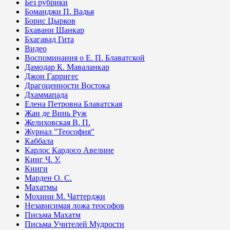
Без рубрики
Боманджи П. Вадья
Борис Цырков
Бхавани Шанкар
Бхагавад Гита
Видео
Воспоминания о Е. П. Блаватской
Дамодар К. Маваланкар
Джон Гарригес
Драгоценности Востока
Дхаммапада
Елена Петровна Блаватская
Жан де Винь Руж
Желиховская В. П.
Журнал "Теософия"
Каббала
Карлос Кардосо Авелине
Кинг Ч. У.
Книги
Марден О. С.
Махатмы
Мохини М. Чаттерджи
Независимая ложа теософов
Письма Махатм
Письма Учителей Мудрости