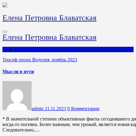
Перейти
к
содержимому
Елена Петровна Блаватская
Елена Петровна Блаватская
Главная Страница
Теософ эпохи Водолея, ноябрь 2023
Мысли в пути
admin
21.11.2023
0 Комментарии
* В значительной степени объективные факты сегодняшнего дн
когда-то посеяна. Более важным, чем урожай, является новая к
Следовательно,…