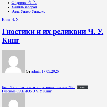
Фёдорова О. А.
Халиль Жебран
Элла Уилер Уилкокс
Кинг Ч. У.
Гностики и их реликвии Ч. У.
Кинг
От
admin
17.05.2026
Кинг_ЧУ_-_Гностики_и_их_реликвии_Колокол_2021
Скачать
Навигация
Гласные ОАЕИО̄УЭ Ч.У. Кинг
по
записям