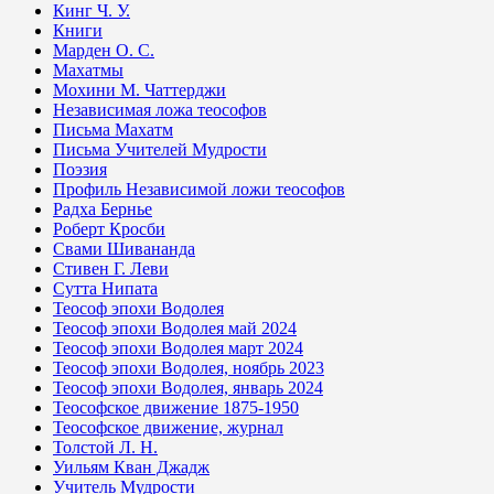
Кинг Ч. У.
Книги
Марден О. С.
Махатмы
Мохини М. Чаттерджи
Независимая ложа теософов
Письма Махатм
Письма Учителей Мудрости
Поэзия
Профиль Независимой ложи теософов
Радха Бернье
Роберт Кросби
Свами Шивананда
Стивен Г. Леви
Сутта Нипата
Теософ эпохи Водолея
Теософ эпохи Водолея май 2024
Теософ эпохи Водолея март 2024
Теософ эпохи Водолея, ноябрь 2023
Теософ эпохи Водолея, январь 2024
Теософское движение 1875-1950
Теософское движение, журнал
Толстой Л. Н.
Уильям Кван Джадж
Учитель Мудрости