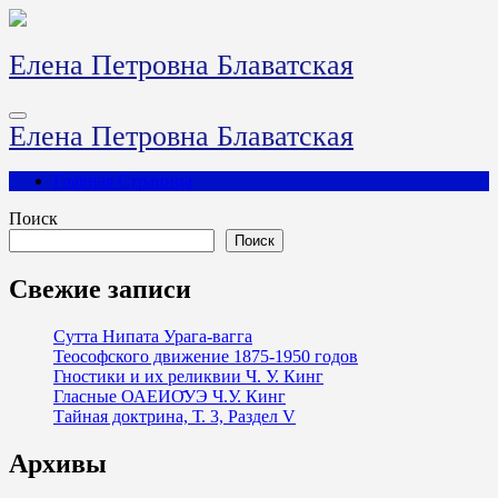
Перейти
к
содержимому
Елена Петровна Блаватская
Елена Петровна Блаватская
Главная Страница
Поиск
Поиск
Свежие записи
Сутта Нипата Урага-вагга
Теософского движение 1875-1950 годов
Гностики и их реликвии Ч. У. Кинг
Гласные ОАЕИО̄УЭ Ч.У. Кинг
Тайная доктрина, Т. 3, Раздел V
Архивы