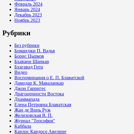
Февраль 2024
Январь 2024
Декабрь 2023
Ноябрь 2023
Рубрики
Без рубрики
Боманджи П. Вадья
Борис Цырков
Бхавани Шанкар
Бхагавад Гита
Видео
Воспоминания о Е. П. Блаватской
Дамодар К. Маваланкар
Джон Гарригес
Драгоценности Востока
Дхаммапада
Елена Петровна Блаватская
Жан де Винь Руж
Желиховская В. П.
Журнал "Теософия"
Каббала
Карлос Кардосо Авелине