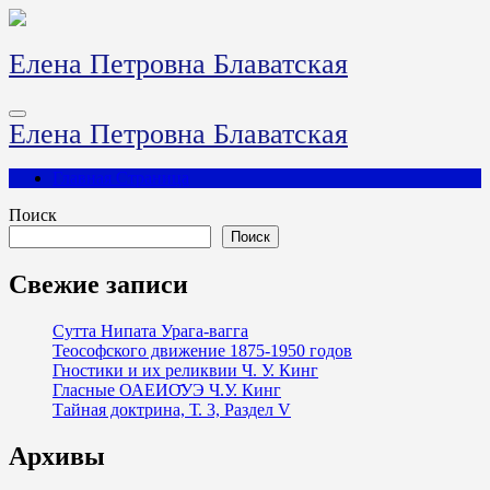
Перейти
к
содержимому
Елена Петровна Блаватская
Елена Петровна Блаватская
Главная Страница
Поиск
Поиск
Свежие записи
Сутта Нипата Урага-вагга
Теософского движение 1875-1950 годов
Гностики и их реликвии Ч. У. Кинг
Гласные ОАЕИО̄УЭ Ч.У. Кинг
Тайная доктрина, Т. 3, Раздел V
Архивы