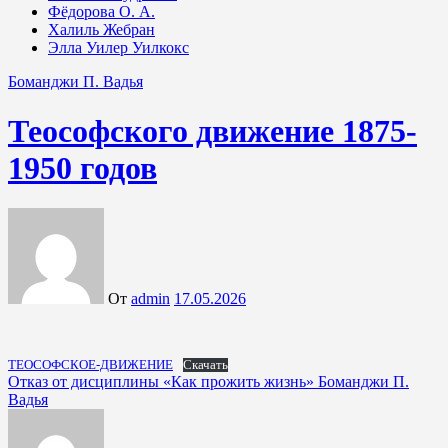
Фёдорова О. А.
Халиль Жебран
Элла Уилер Уилкокс
Боманджи П. Вадья
Теософского движение 1875-
1950 годов
От
admin
17.05.2026
ТЕОСОФСКОЕ-ДВИЖЕНИЕ
Скачать
Навигация
Отказ от дисциплины «Как прожить жизнь» Боманджи П.
Вадья
по
записям