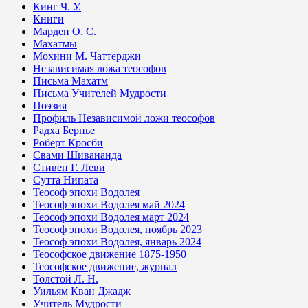
Кинг Ч. У.
Книги
Марден О. С.
Махатмы
Мохини М. Чаттерджи
Независимая ложа теософов
Письма Махатм
Письма Учителей Мудрости
Поэзия
Профиль Независимой ложи теософов
Радха Бернье
Роберт Кросби
Свами Шивананда
Стивен Г. Леви
Сутта Нипата
Теософ эпохи Водолея
Теософ эпохи Водолея май 2024
Теософ эпохи Водолея март 2024
Теософ эпохи Водолея, ноябрь 2023
Теософ эпохи Водолея, январь 2024
Теософское движение 1875-1950
Теософское движение, журнал
Толстой Л. Н.
Уильям Кван Джадж
Учитель Мудрости