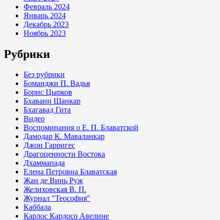
Февраль 2024
Январь 2024
Декабрь 2023
Ноябрь 2023
Рубрики
Без рубрики
Боманджи П. Вадья
Борис Цырков
Бхавани Шанкар
Бхагавад Гита
Видео
Воспоминания о Е. П. Блаватской
Дамодар К. Маваланкар
Джон Гарригес
Драгоценности Востока
Дхаммапада
Елена Петровна Блаватская
Жан де Винь Руж
Желиховская В. П.
Журнал "Теософия"
Каббала
Карлос Кардосо Авелине