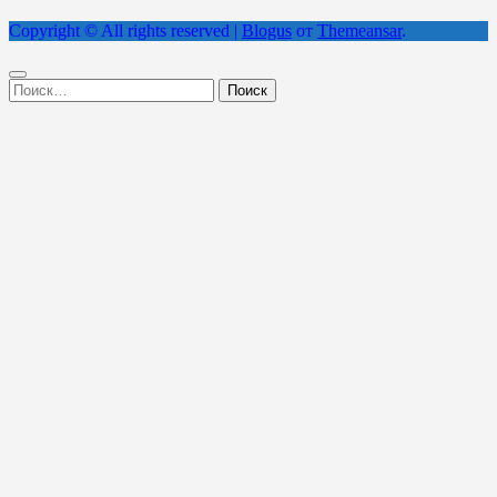
Copyright © All rights reserved
|
Blogus
от
Themeansar
.
Найти: