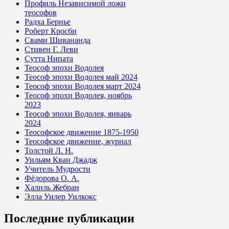
Профиль Независимой ложи
теософов
Радха Бернье
Роберт Кросби
Свами Шивананда
Стивен Г. Леви
Сутта Нипата
Теософ эпохи Водолея
Теософ эпохи Водолея май 2024
Теософ эпохи Водолея март 2024
Теософ эпохи Водолея, ноябрь
2023
Теософ эпохи Водолея, январь
2024
Теософское движение 1875-1950
Теософское движение, журнал
Толстой Л. Н.
Уильям Кван Джадж
Учитель Мудрости
Фёдорова О. А.
Халиль Жебран
Элла Уилер Уилкокс
Последние публикации