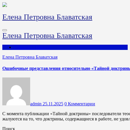
Перейти
к
содержимому
Елена Петровна Блаватская
Елена Петровна Блаватская
Главная Страница
Елена Петровна Блаватская
Ошибочные представления относительно «Тайной доктрины
admin
25.11.2025
0 Комментарии
С момента публикации «Тайной доктрины» последователи теософии (за пределами внутреннего круга оккультных наук)
жалуются на то, что доктрины, содержащиеся в работе, не удо
Поиск