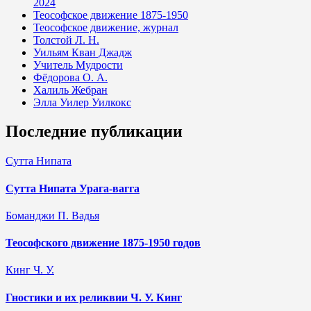
2024
Теософское движение 1875-1950
Теософское движение, журнал
Толстой Л. Н.
Уильям Кван Джадж
Учитель Мудрости
Фёдорова О. А.
Халиль Жебран
Элла Уилер Уилкокс
Последние публикации
Сутта Нипата
Сутта Нипата Урага-вагга
Боманджи П. Вадья
Теософского движение 1875-1950 годов
Кинг Ч. У.
Гностики и их реликвии Ч. У. Кинг