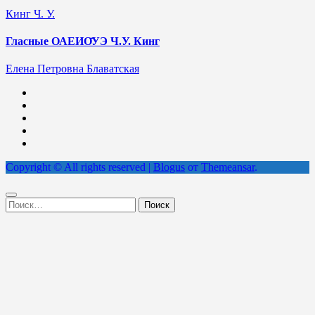
Кинг Ч. У.
Гласные ОАЕИО̄УЭ Ч.У. Кинг
Елена Петровна Блаватская
Copyright © All rights reserved
|
Blogus
от
Themeansar
.
Найти: