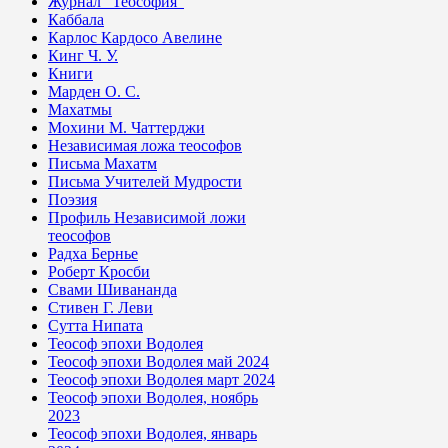
Журнал "Теософия"
Каббала
Карлос Кардосо Авелине
Кинг Ч. У.
Книги
Марден О. С.
Махатмы
Мохини М. Чаттерджи
Независимая ложа теософов
Письма Махатм
Письма Учителей Мудрости
Поэзия
Профиль Независимой ложи
теософов
Радха Бернье
Роберт Кросби
Свами Шивананда
Стивен Г. Леви
Сутта Нипата
Теософ эпохи Водолея
Теософ эпохи Водолея май 2024
Теософ эпохи Водолея март 2024
Теософ эпохи Водолея, ноябрь
2023
Теософ эпохи Водолея, январь