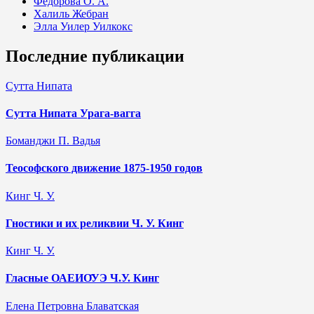
Фёдорова О. А.
Халиль Жебран
Элла Уилер Уилкокс
Последние публикации
Сутта Нипата
Сутта Нипата Урага-вагга
Боманджи П. Вадья
Теософского движение 1875-1950 годов
Кинг Ч. У.
Гностики и их реликвии Ч. У. Кинг
Кинг Ч. У.
Гласные ОАЕИО̄УЭ Ч.У. Кинг
Елена Петровна Блаватская