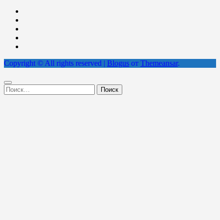
Copyright © All rights reserved
|
Blogus
от
Themeansar
.
Найти: