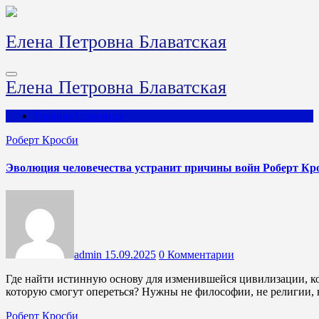
Перейти
к
содержимому
Елена Петровна Блаватская
Елена Петровна Блаватская
Главная Страница
Роберт Кросби
Эволюция человечества устранит причины войн Роберт Кр
admin
15.09.2025
0 Комментарии
Где найти истинную основу для изменившейся цивилизации, которую все мужчины и женщины смогут увидеть и на
которую смогут опереться? Нужны не философии, не религии, 
Роберт Кросби