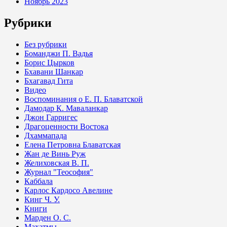
Ноябрь 2023
Рубрики
Без рубрики
Боманджи П. Вадья
Борис Цырков
Бхавани Шанкар
Бхагавад Гита
Видео
Воспоминания о Е. П. Блаватской
Дамодар К. Маваланкар
Джон Гарригес
Драгоценности Востока
Дхаммапада
Елена Петровна Блаватская
Жан де Винь Руж
Желиховская В. П.
Журнал "Теософия"
Каббала
Карлос Кардосо Авелине
Кинг Ч. У.
Книги
Марден О. С.
Махатмы