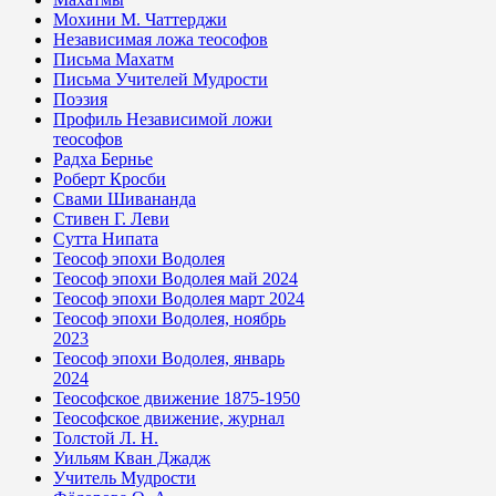
Мохини М. Чаттерджи
Независимая ложа теософов
Письма Махатм
Письма Учителей Мудрости
Поэзия
Профиль Независимой ложи
теософов
Радха Бернье
Роберт Кросби
Свами Шивананда
Стивен Г. Леви
Сутта Нипата
Теософ эпохи Водолея
Теософ эпохи Водолея май 2024
Теософ эпохи Водолея март 2024
Теософ эпохи Водолея, ноябрь
2023
Теософ эпохи Водолея, январь
2024
Теософское движение 1875-1950
Теософское движение, журнал
Толстой Л. Н.
Уильям Кван Джадж
Учитель Мудрости