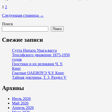
Пагинация
1
2
записей
Следующая страница →
Поиск
Поиск
Свежие записи
Сутта Нипата Урага-вагга
Теософского движение 1875-1950
годов
Гностики и их реликвии Ч. У.
Кинг
Гласные ОАЕИО̄УЭ Ч.У. Кинг
Тайная доктрина, Т. 3, Раздел V
Архивы
Июль 2026
Май 2026
Апрель 2026