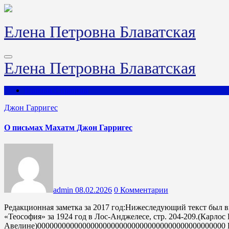
Перейти
к
содержимому
Елена Петровна Блаватская
Елена Петровна Блаватская
Главная Страница
Джон Гарригес
О письмах Махатм Джон Гарригес
admin
08.02.2026
0 Комментарии
Редакционная заметка за 2017 год:Нижеследующий текст был впервые опубликован в мартовском номере журнала
«Теософия» за 1924 год в Лос-Анджелесе, стр. 204-209.(Карлос
Авелине)0000000000000000000000000000000000000000000000 