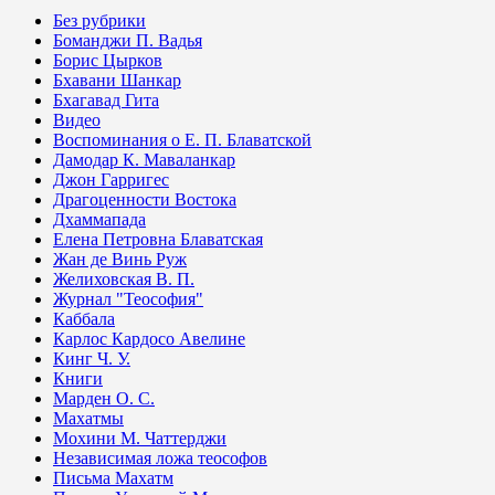
Без рубрики
Боманджи П. Вадья
Борис Цырков
Бхавани Шанкар
Бхагавад Гита
Видео
Воспоминания о Е. П. Блаватской
Дамодар К. Маваланкар
Джон Гарригес
Драгоценности Востока
Дхаммапада
Елена Петровна Блаватская
Жан де Винь Руж
Желиховская В. П.
Журнал "Теософия"
Каббала
Карлос Кардосо Авелине
Кинг Ч. У.
Книги
Марден О. С.
Махатмы
Мохини М. Чаттерджи
Независимая ложа теософов
Письма Махатм