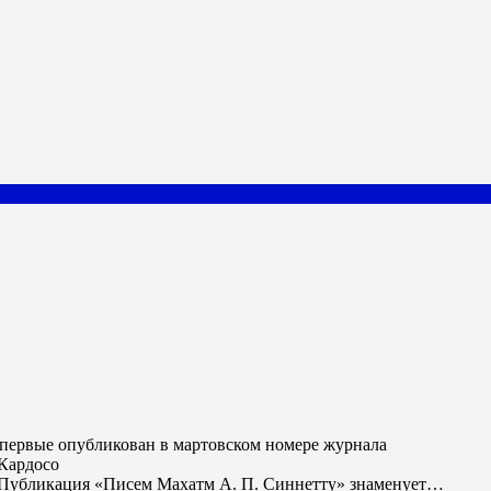
 Кардосо
Публикация «Писем Махатм А. П. Синнетту» знаменует…