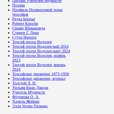
Письма Учителей Мудрости
Поэзия
Профиль Независимой ложи
теософов
Радха Бернье
Роберт Кросби
Свами Шивананда
Стивен Г. Леви
Сутта Нипата
Теософ эпохи Водолея
Теософ эпохи Водолея май 2024
Теософ эпохи Водолея март 2024
Теософ эпохи Водолея, ноябрь
2023
Теософ эпохи Водолея, январь
2024
Теософское движение 1875-1950
Теософское движение, журнал
Толстой Л. Н.
Уильям Кван Джадж
Учитель Мудрости
Фёдорова О. А.
Халиль Жебран
Элла Уилер Уилкокс