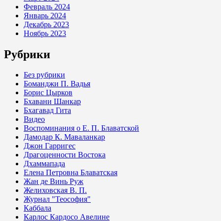
Февраль 2024
Январь 2024
Декабрь 2023
Ноябрь 2023
Рубрики
Без рубрики
Боманджи П. Вадья
Борис Цырков
Бхавани Шанкар
Бхагавад Гита
Видео
Воспоминания о Е. П. Блаватской
Дамодар К. Маваланкар
Джон Гарригес
Драгоценности Востока
Дхаммапада
Елена Петровна Блаватская
Жан де Винь Руж
Желиховская В. П.
Журнал "Теософия"
Каббала
Карлос Кардосо Авелине