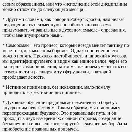
своим образованием, или что «исполнение этой дисциплины
можно отложить до следующего месяца».
* Другими словами, как говорил Роберт Кросби, нам нельзя
недооценивать неизменную способность низшего «я»
придумывать «правильные в духовном смысле» оправдания,
чтобы манипулировать нами.
* Самообман – это процесс, который всегда меняет тактику по
мере того, как мы с ним боремся. Однако постепенно его
можно понять. Проявляя настойчивость и широкий кругозор,
мы идентифицируем его и видим как единое целое, через его
паттерны самообновления; затем мы начинаем уменьшать его
возможности и расширяем ту сферу жизни, в которой
преобладает ясность.
* Истинное понимание, без искажений, мало-помалу
приводит к эффективной дисциплине.
* Духовное обучение предполагает ежедневную борьбу с
внутренним невежеством. Таким образом, мы становимся
первопроходцами будущего. Это правильный путь, и он
проходит в двух измерениях: с одной стороны, созерцание
бесконечного и вселенского; с другой – ежедневная борьба за
приобретение правильных привычек.