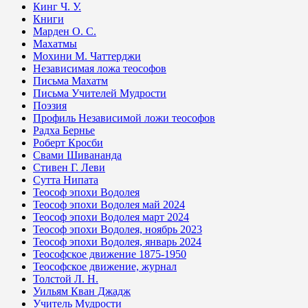
Кинг Ч. У.
Книги
Марден О. С.
Махатмы
Мохини М. Чаттерджи
Независимая ложа теософов
Письма Махатм
Письма Учителей Мудрости
Поэзия
Профиль Независимой ложи теософов
Радха Бернье
Роберт Кросби
Свами Шивананда
Стивен Г. Леви
Сутта Нипата
Теософ эпохи Водолея
Теософ эпохи Водолея май 2024
Теософ эпохи Водолея март 2024
Теософ эпохи Водолея, ноябрь 2023
Теософ эпохи Водолея, январь 2024
Теософское движение 1875-1950
Теософское движение, журнал
Толстой Л. Н.
Уильям Кван Джадж
Учитель Мудрости