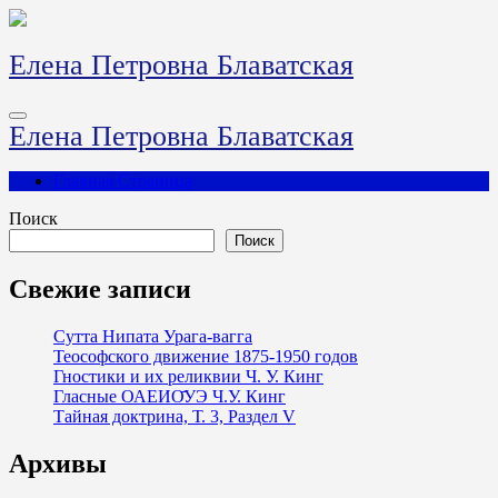
Перейти
к
содержимому
Елена Петровна Блаватская
Елена Петровна Блаватская
Главная Страница
Поиск
Поиск
Свежие записи
Сутта Нипата Урага-вагга
Теософского движение 1875-1950 годов
Гностики и их реликвии Ч. У. Кинг
Гласные ОАЕИО̄УЭ Ч.У. Кинг
Тайная доктрина, Т. 3, Раздел V
Архивы