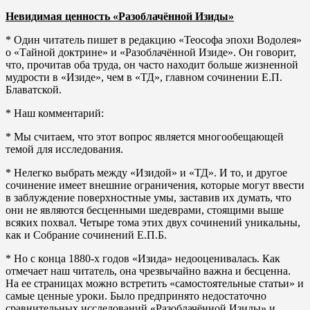
Невидимая
ценность «Разоблачённой Изиды»
* Один читатель пишет в редакцию «Теософа эпохи Водолея»
о «Тайной доктрине» и «Разоблачённой Изиде». Он говорит,
что, прочитав оба труда, он часто находит больше жизненной
мудрости в «Изиде», чем в «ТД», главном сочинении Е.П.
Блаватской.
* Наш комментарий:
* Мы считаем, что этот вопрос является многообещающей
темой для исследования.
* Нелегко выбрать между «Изидой» и «ТД». И то, и другое
сочинение имеет внешние ограничения, которые могут ввести
в заблуждение поверхностные умы, заставив их думать, что
они не являются бесценными шедеврами, стоящими выше
всяких похвал. Четыре тома этих двух сочинений уникальны,
как и Собрание сочинений Е.П.Б.
* Но с конца 1880-х годов «Изида» недооценивалась. Как
отмечает наш читатель, она чрезвычайно важна и бесценна.
На ее страницах можно встретить «самостоятельные статьи» и
самые ценные уроки. Было предпринято недостаточно
сравнительных исследований «Разоблачённой Изиды» и