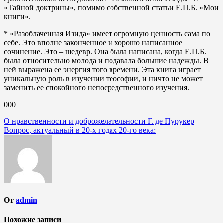
«Тайной доктрины», помимо собственной статьи Е.П.Б. «Мои
книги».
* «Разоблаченная Изида» имеет огромную ценность сама по
себе. Это вполне законченное и хорошо написанное
сочинение. Это – шедевр. Она была написана, когда Е.П.Б.
была относительно молода и подавала большие надежды. В
ней выражена ее энергия того времени. Эта книга играет
уникальную роль в изучении теософии, и ничто не может
заменить ее спокойного непосредственного изучения.
000
Навигация
О нравственности и доброжелательности Г. де Пурукер
Вопрос, актуальный в 20-х годах 20-го века:
по
записям
От
admin
Похожие записи