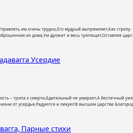
Выброшенная из дома,Ум дрожит и весь трепещет,Оставляя царс
адавагга Усердие
жизни от усердья,Радуются и ликуютВ высшем царстве Благоро
вагга, Парные стихи