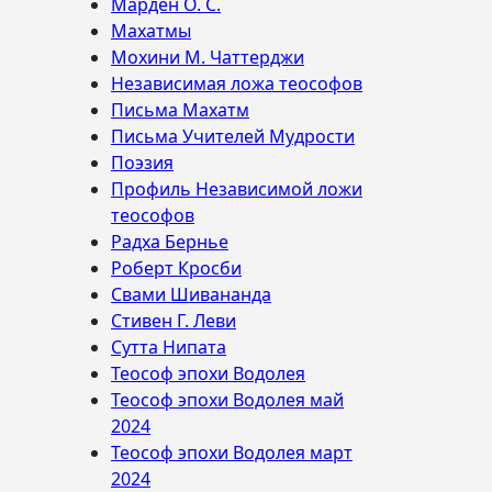
Марден О. С.
Махатмы
Мохини М. Чаттерджи
Независимая ложа теософов
Письма Махатм
Письма Учителей Мудрости
Поэзия
Профиль Независимой ложи
теософов
Радха Бернье
Роберт Кросби
Свами Шивананда
Стивен Г. Леви
Сутта Нипата
Теософ эпохи Водолея
Теософ эпохи Водолея май
2024
Теософ эпохи Водолея март
2024