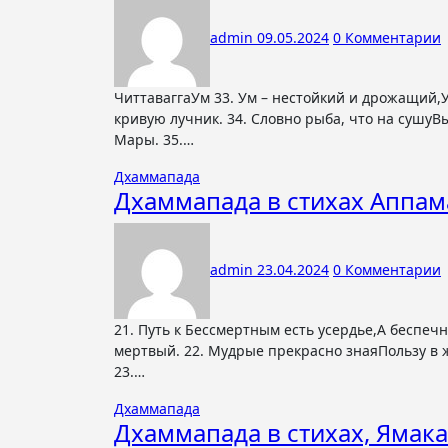
admin
09.05.2024
0 Комментарии
ЧиттаваггаУм 33. Ум – нестойкий и дрожащий,Управлять им очень трудно,Его мудрый выпрямляет,Как стрелу
кривую лучник. 34. Словно рыба, что на сушу
Мары. 35.…
Дхаммапада
Дхаммапада в стихах Аппам
admin
23.04.2024
0 Комментарии
21. Путь к Бессмертным есть усердье,А беспечность – тропа к смерти,Бдительный не умирает,А беспечный уже
мертвый. 22. Мудрые прекрасно знаяПользу в 
23.…
Дхаммапада
Дхаммапада в стихах, Ямака