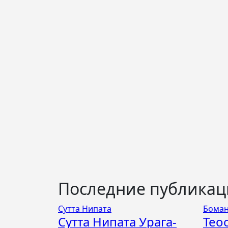
Последние публика
Сутта Нипата
Боман
Сутта Нипата Урага-
Тео