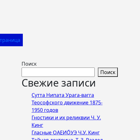
Страница
Поиск
Поиск
Свежие записи
Сутта Нипата Урага-вагга
Теософского движение 1875-
1950 годов
Гностики и их реликвии Ч. У.
Кинг
Гласные ОАЕИО̄УЭ Ч.У. Кинг