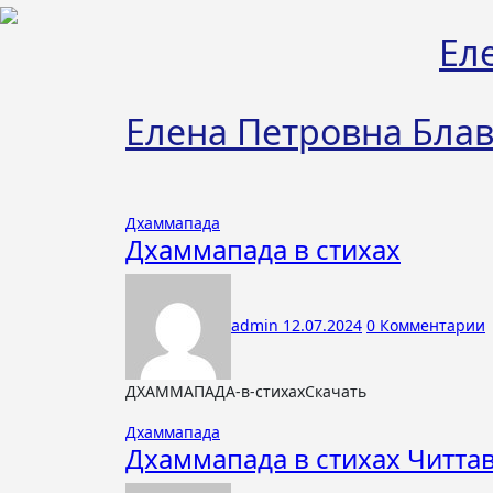
Перейти
к
Ел
содержимому
Елена Петровна Блав
Дхаммапада
Дхаммапада в стихах
admin
12.07.2024
0 Комментарии
ДХАММАПАДА-в-стихахСкачать
Дхаммапада
Дхаммапада в стихах Читтав