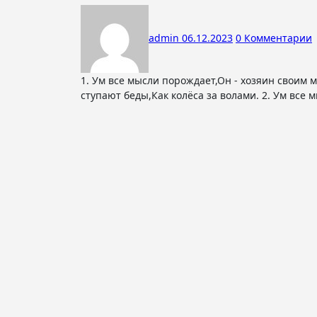
admin
06.12.2023
0 Комментарии
1. Ум все мысли порождает,Он - хозяин своим мыслям,И за тем, кто в речи, в деле,Мысли грязные имеет,По пятам
ступают беды,Как колёса за волами. 2. Ум все 