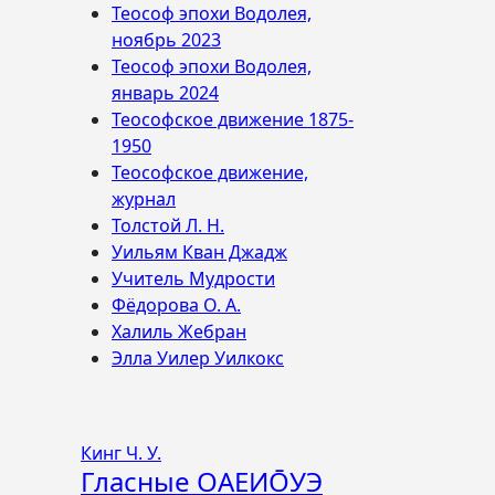
Теософ эпохи Водолея,
ноябрь 2023
Теософ эпохи Водолея,
январь 2024
Теософское движение 1875-
1950
Теософское движение,
журнал
Толстой Л. Н.
Уильям Кван Джадж
Учитель Мудрости
Фёдорова О. А.
Халиль Жебран
Элла Уилер Уилкокс
Кинг Ч. У.
Гласные ОАЕИО̄УЭ