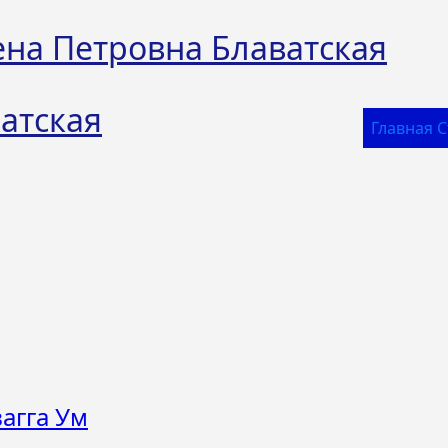
ена Петровна Блаватская
атская
Главная 
агга Ум