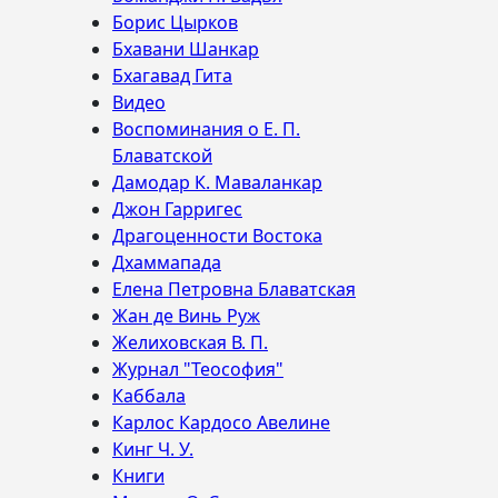
Борис Цырков
Бхавани Шанкар
Бхагавад Гита
Видео
Воспоминания о Е. П.
Блаватской
Дамодар К. Маваланкар
Джон Гарригес
Драгоценности Востока
Дхаммапада
Елена Петровна Блаватская
Жан де Винь Руж
Желиховская В. П.
Журнал "Теософия"
Каббала
Карлос Кардосо Авелине
Кинг Ч. У.
Книги