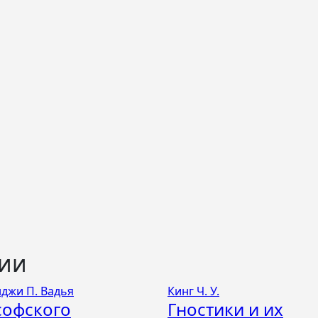
ции
джи П. Вадья
Кинг Ч. У.
софского
Гностики и их