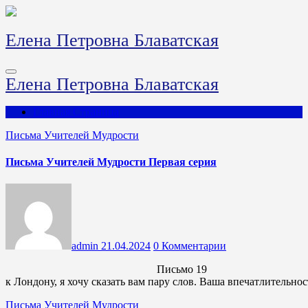
Перейти
к
содержимому
Елена Петровна Блаватская
Елена Петровна Блаватская
Главная Страница
Письма Учителей Мудрости
Письма Учителей Мудрости Первая серия
admin
21.04.2024
0 Комментарии
Письмо 19 Г. С. Олкотту Опять же, когда вы приближаетесь
к Лондону, я хочу сказать вам пару слов. Ваша впечатлительно
Письма Учителей Мудрости