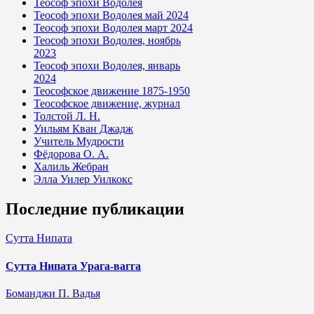
Теософ эпохи Водолея
Теософ эпохи Водолея май 2024
Теософ эпохи Водолея март 2024
Теософ эпохи Водолея, ноябрь
2023
Теософ эпохи Водолея, январь
2024
Теософское движение 1875-1950
Теософское движение, журнал
Толстой Л. Н.
Уильям Кван Джадж
Учитель Мудрости
Фёдорова О. А.
Халиль Жебран
Элла Уилер Уилкокс
Последние публикации
Сутта Нипата
Сутта Нипата Урага-вагга
Боманджи П. Вадья