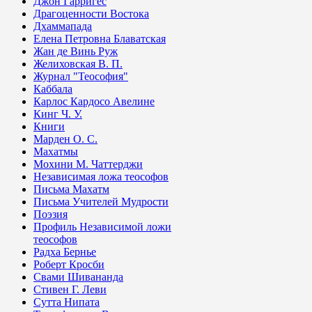
Джон Гарригес
Драгоценности Востока
Дхаммапада
Елена Петровна Блаватская
Жан де Винь Руж
Желиховская В. П.
Журнал "Теософия"
Каббала
Карлос Кардосо Авелине
Кинг Ч. У.
Книги
Марден О. С.
Махатмы
Мохини М. Чаттерджи
Независимая ложа теософов
Письма Махатм
Письма Учителей Мудрости
Поэзия
Профиль Независимой ложи
теософов
Радха Бернье
Роберт Кросби
Свами Шивананда
Стивен Г. Леви
Сутта Нипата