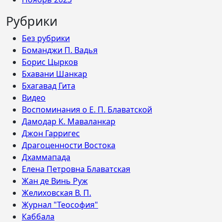
Рубрики
Без рубрики
Боманджи П. Вадья
Борис Цырков
Бхавани Шанкар
Бхагавад Гита
Видео
Воспоминания о Е. П. Блаватской
Дамодар К. Маваланкар
Джон Гарригес
Драгоценности Востока
Дхаммапада
Елена Петровна Блаватская
Жан де Винь Руж
Желиховская В. П.
Журнал "Теософия"
Каббала