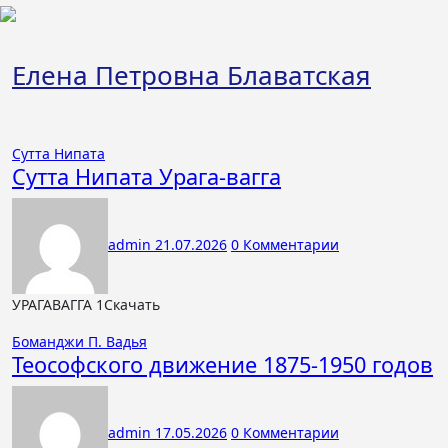
Перейти
к
содержимому
Елена Петровна Блаватская
Сутта Нипата
Сутта Нипата Урага-вагга
admin
21.07.2026
0 Комментарии
УРАГАВАГГА 1Скачать
Боманджи П. Вадья
Теософского движение 1875-1950 годов
admin
17.05.2026
0 Комментарии