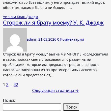
знакомится со Всевышним, у него пропадает всякий вкус к
объектам, какими бы они ни были». —…
Уильям Кван Джадж
Сторож ли я брату моему? У. К. Джадж
admin
21.03.2026
0 Комментарии
Сторож ли я брату моему? Бытие 4:9 МНОГИЕ исследователи
в своих поисках света сталкиваются с различными
проблемами, которые им предлагают решить; вопросы
настолько запутанны из-за противоречивых аспектов,
которые они представляют,…
Пагинация
1
2
…
42
Следующая страница →
записей
Поиск
Поиск