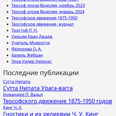
Теософ эпохи Водолея, ноябрь 2023
Теософ эпохи Водолея, январь 2024
Теософское движение 1875-1950
Теософское движение, журнал
Толстой Л. Н.
Уильям Кван Джадж
Учитель Мудрости
Фёдорова О. А.
Халиль Жебран
Элла Уилер Уилкокс
Последние публикации
Сутта Нипата
Сутта Нипата Урага-вагга
Боманджи П. Вадья
Теософского движение 1875-1950 годов
Кинг Ч. У.
Гностики и их реликвии Ч. У. Кинг