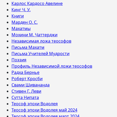
Карлос Кардосо Авелине
Кинг Ч. У.
Книги
Марден О. С.
Махатмы
Мохини М. Чаттерджи
Независимая ложа теософов
Письма Махатм
Письма Учителей Мудрости
Поэзия
Профиль Независимой ложи теософов
Радха Бернье
Роберт Кросби
Свами Шивананда
Стивен Г. Леви
Сутта Нипата
Теософ эпохи Водолея
Теософ эпохи Водолея май 2024
Теософ эпохи Водолея март 2024