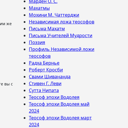
Марден О. С.
Махатмы
Мохини М. Чаттерджи
Независимая ложа теософов
Письма Махатм
Письма Учителей Мудрости
Поэзия
Профиль Независимой ложи
теософов
Радха Бернье
Роберт Кросби
Свами Шивананда
Стивен Г. Леви
Сутта Нипата
Теософ эпохи Водолея
Теософ эпохи Водолея май
2024
Теософ эпохи Водолея март
2024