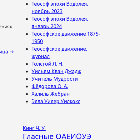
Теософ эпохи Водолея,
ноябрь 2023
Теософ эпохи Водолея,
январь 2024
Теософское движение 1875-
1950
Теософское движение,
ица →
журнал
Толстой Л. Н.
Уильям Кван Джадж
Учитель Мудрости
Фёдорова О. А.
Халиль Жебран
Элла Уилер Уилкокс
Кинг Ч. У.
Гласные ОАЕИО̄УЭ