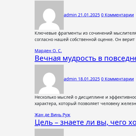
admin
21.01.2025
0 Комментарии
Ключевые фрагменты из сочинений мыслителя нового направления 1. Позитивный характер Мир воспринимает нас
согласно нашей собственной оценке. Он верит 
Марден О. С.
Вечная мудрость в повседн
admin
18.01.2025
0 Комментарии
Несколько мыслей о дисциплине и эффективности 1. Стрелка и Полярная звезда Выдержка – это тот элемент
характера, который позволяет человеку желез
Жан де Винь Руж
Цель – знаете ли вы, чего х