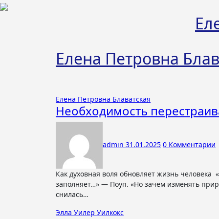
Перейти
к
Ел
содержимому
Елена Петровна Блав
Елена Петровна Блаватская
Необходимость перестраива
admin
31.01.2025
0 Комментарии
Как духовная воля обновляет жизнь человека «Когда пасует ум, нас гордость защищает И пустоту огромную рассудка
заполняет…» — Поуп. «Но зачем изменять прир
снилась…
Элла Уилер Уилкокс