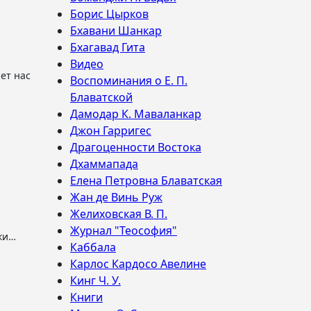
Борис Цырков
Бхавани Шанкар
Бхагавад Гита
Видео
Воспоминания о Е. П.
Блаватской
Дамодар К. Маваланкар
Джон Гарригес
Драгоценности Востока
Дхаммапада
Елена Петровна Блаватская
Жан де Винь Руж
Желиховская В. П.
Журнал "Теософия"
лки…
Каббала
Карлос Кардосо Авелине
Кинг Ч. У.
Книги