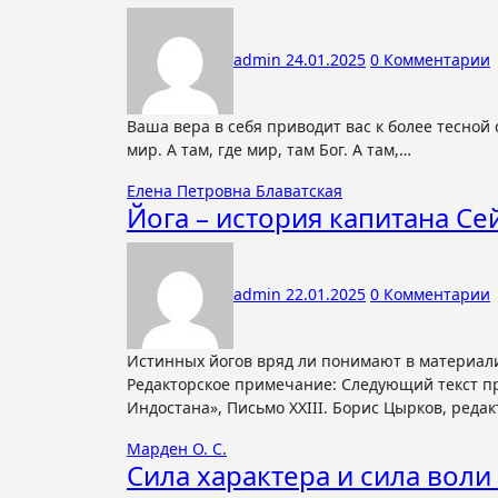
admin
24.01.2025
0 Комментарии
Ваша вера в себя приводит вас к более тесной связи с божественным миром Где вера, там любовь, А где любовь, там
мир. А там, где мир, там Бог. А там,…
Елена Петровна Блаватская
Йога – история капитана Се
admin
22.01.2025
0 Комментарии
Истинных йогов вряд ли понимают в материалистическом обществе 000000000000000000000000000000000000000
Редакторское примечание: Следующий текст пр
Индостана», Письмо XXIII. Борис Цырков, ред
Марден О. С.
Сила характера и сила воли