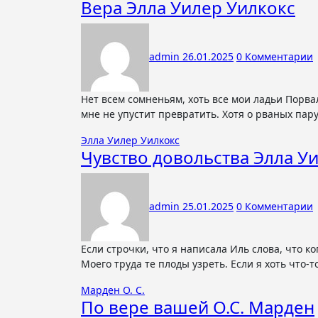
Вера Элла Уилер Уилкокс
admin
26.01.2025
0 Комментарии
Нет всем сомненьям, хоть все мои ладьи Порвали паруса и еле могут плыть; Я верю в Руку, что видимое зло В добро
мне не упустит превратить. Хотя о рваных пар
Элла Уилер Уилкокс
Чувство довольства Элла У
admin
25.01.2025
0 Комментарии
Если строчки, что я написала Иль слова, что когда-то сказала, Друга иль врага успокоят, То и жизнь меня удостоит
Моего труда те плоды узреть. Если я хоть что-т
Марден О. С.
По вере вашей О.С. Марден