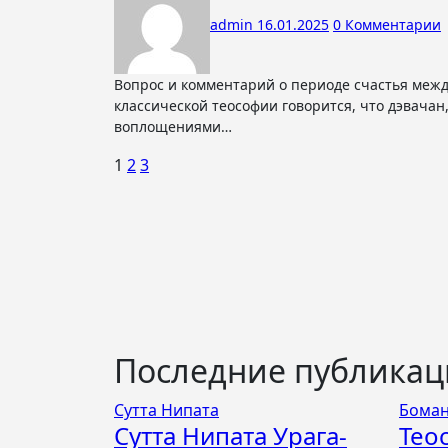
admin
16.01.2025
0 Комментарии
Вопрос и комментарий о периоде счастья между двумя жизнями Вопрос: В «Ключе к теософии» и других сочинениях
классической теософии говорится, что дэвача
воплощениями…
Пагинация
1
2
3
записей
Последние публика
Сутта Нипата
Боман
Сутта Нипата Урага-
Тео