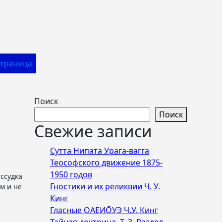
Страница
Поиск
Поиск
Свежие записи
Сутта Нипата Урага-вагга
Теософского движение 1875-
1950 годов
Гностики и их реликвии Ч. У.
м и не
Кинг
Гласные ОАЕИО̄УЭ Ч.У. Кинг