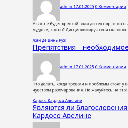
admin
17.01.2025
0 Комментарии
У вас не будет крепкой воли до тех пор, пока вы не приобретёте способность различать цель Будешь ли ты таким же
мудрым, как он? Дисциплинируя свои склоннос
Жан де Винь Руж
Препятствия – необходимое
admin
17.01.2025
0 Комментарии
Что делать, когда тревоги и проблемы стоят у вас на пути «Еще одни неприятности на моем пути!» - восклицаете вы с
чувством разочарования. Не жалуйтесь на это
Карлос Кардосо Авелине
Являются ли благословения
Кардосо Авелине