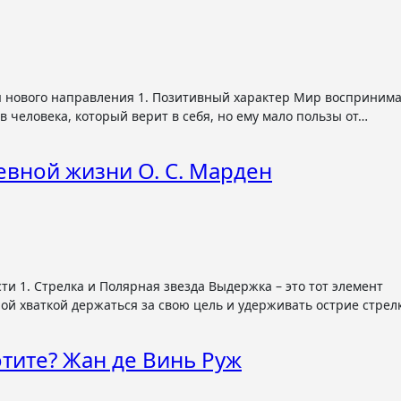
в человека, который верит в себя, но ему мало пользы от…
евной жизни О. С. Марден
ной хваткой держаться за свою цель и удерживать острие стре
отите? Жан де Винь Руж