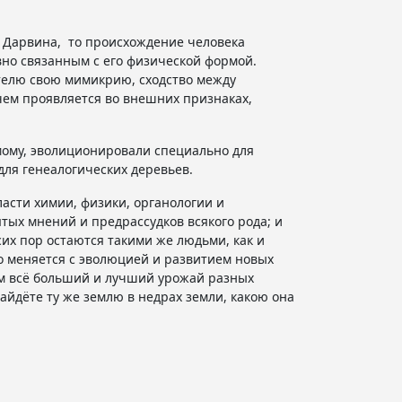
го Дарвина, то происхождение человека
вно связанным с его физической формой.
телю свою мимикрию, сходство между
чем проявляется во внешних признаках,
имому, эволиционировали специально для
для генеалогических деревьев.
асти химии, физики, органологии и
ых мнений и предрассудков всякого рода; и
сих пор остаются такими же людьми, как и
нно меняется с эволюцией и развитием новых
ом всё больший и лучший урожай разных
найдёте ту же землю в недрах земли, какою она