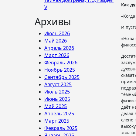
Тайная доктрина, Т. 3, Раздел
Как 
V
«Когда
Архивы
И пуст
Июль 2026
«Но за
Май 2026
филосо
Апрель 2026
Март 2026
Достат
Февраль 2026
заслуж
духовн
Ноябрь 2025
сказат
Сентябрь 2025
примес
Август 2025
подра
Июль 2025
тёмный
Июнь 2025
физиче
Май 2025
даёт н
Апрель 2025
делая 
слепо 
Март 2025
высоку
Февраль 2025
эволюц
Январь 2025