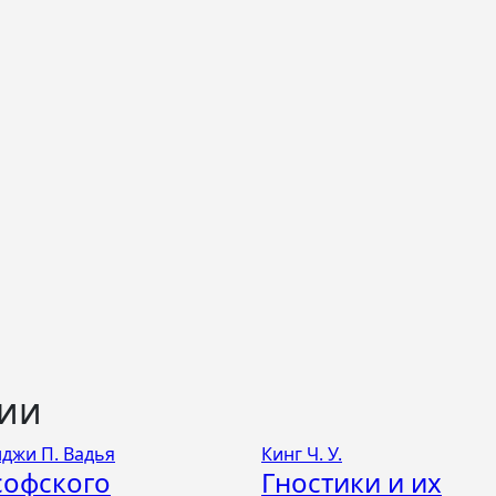
ции
джи П. Вадья
Кинг Ч. У.
софского
Гностики и их