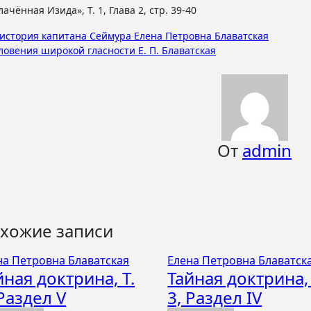
ачённая Изида», Т. 1, Глава 2, стр. 39-40
вигация
 история капитана Сеймура Елена Петровна Блаватская
ловения широкой гласности Е. П. Блаватская
писям
От
admin
хожие записи
на Петровна Блаватская
Елена Петровна Блаватск
йная доктрина, Т.
Тайная доктрина, 
 Раздел V
3, Раздел IV