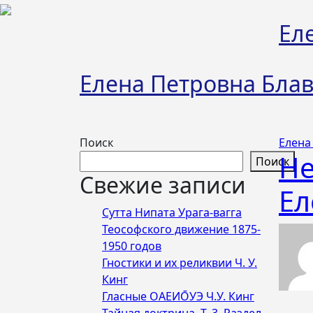
Перейти
к
Ел
содержимому
Елена Петровна Блав
Поиск
Елена
Не
Поиск
Свежие записи
Ел
Сутта Нипата Урага-вагга
Теософского движение 1875-
1950 годов
Гностики и их реликвии Ч. У.
Кинг
Гласные ОАЕИО̄УЭ Ч.У. Кинг