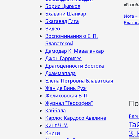
«Разобл
Борис Цырков
Бхавани Шанкар
На
Йога –
Бхагавад Гита
Благос
по
Видео
Воспоминания о Е. П.
за
Блаватской
Дамодар К. Маваланкар
Джон Гарригес
Драгоценности Востока
Дхаммапада
Елена Петровна Блаватская
Жан де Винь Руж
Желиховская В. П.
По
Журнал "Теософия"
Каббала
Еле
Карлос Кардосо Авелине
Та
Кинг Ч. У.
3,
Книги