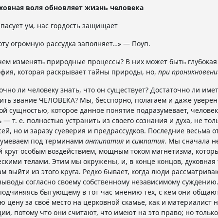
духовная воля обновляет жизнь человека
 пасует ум, нас гордость защищает
оту огромную рассудка заполняет…» — Поуп.
чем изменять природные процессы? В них может быть глубокая
фия, которая раскрывает тайны природы, но,
при проникновени
очно ли человеку знать, что он существует? Достаточно ли име
ить звание ЧЕЛОВЕКА? Мы, бесспорно, полагаем и даже уверены
ой сущностью, которое данное понятие подразумевает, челове
ь — т. е. полностью устранить из своего сознания и духа, не т
ей, но и заразу суеверия и предрассудков. Последние весьма о
зумеваем под терминами
антипатия
и
симпатия
. Мы сначала н
 круг особым воздействием, мощным током магнетизма, которы
скими телами. Этим мы окружены, и, в конце концов, духовная 
ам выйти из этого круга. Редко бывает, когда люди рассматрив
выводы согласно своему собственному независимому суждению.
подчиняясь бытующему в тот час мнению тех, с кем они общают
ю цену за своё место на церковной скамье, как и материалист 
ии, потому что они считают, что имеют на это право; но только