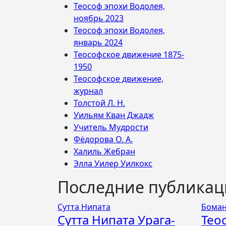
Теософ эпохи Водолея,
ноябрь 2023
Теософ эпохи Водолея,
январь 2024
Теософское движение 1875-
1950
Теософское движение,
журнал
Толстой Л. Н.
Уильям Кван Джадж
Учитель Мудрости
Фёдорова О. А.
Халиль Жебран
Элла Уилер Уилкокс
Последние публика
Сутта Нипата
Боман
Сутта Нипата Урага-
Тео