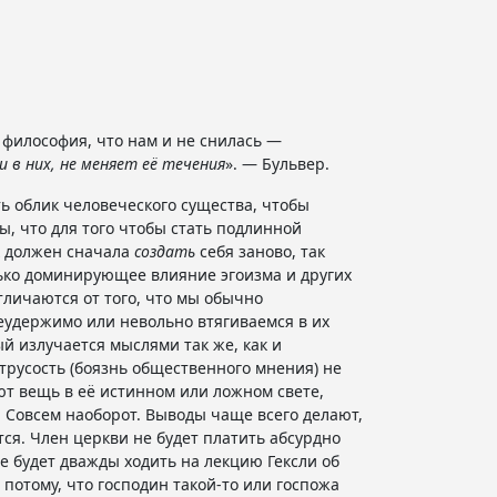
 философия, что нам и не снилась —
и
в них, не меняет её течения
». — Бульвер.
ть облик человеческого существа, чтобы
, что для того чтобы стать подлинной
к должен сначала
создать
себя заново, так
олько доминирующее влияние эгоизма и других
тличаются от того, что мы обычно
еудержимо или невольно втягиваемся в их
й излучается мыслями так же, как и
трусость (боязнь общественного мнения) не
ают вещь в её истинном или ложном свете,
 Совсем наоборот. Выводы чаще всего делают,
ся. Член церкви не будет платить абсурдно
не будет дважды ходить на лекцию Гексли об
 потому, что господин такой-то или госпожа