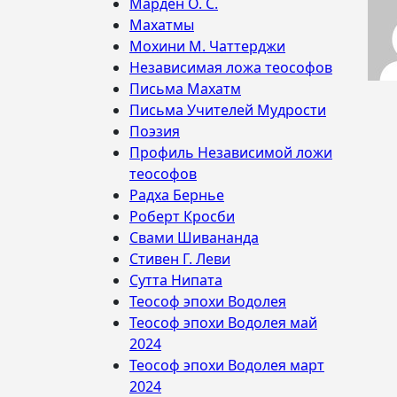
Марден О. С.
Махатмы
Мохини М. Чаттерджи
Независимая ложа теософов
Письма Махатм
Письма Учителей Мудрости
Поэзия
Профиль Независимой ложи
теософов
Радха Бернье
Роберт Кросби
Свами Шивананда
Стивен Г. Леви
Сутта Нипата
Теософ эпохи Водолея
Теософ эпохи Водолея май
2024
Теософ эпохи Водолея март
2024