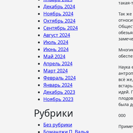
такая-
Декабрь 2024
Ноябрь 2024
Так же
относи
Октябрь 2024
Общест
Сентябрь 2024
обезья
Август 2024
замече
Июль 2024
Июнь 2024
Многие
Май 2024
обеспе
Апрель 2024
Наука 
Март 2024
антроп
Февраль 2024
всё же
Январь 2024
встарь
Декабрь 2023
идей. 
плодов
Ноябрь 2023
была д
Рубрики
000
Без рубрики
Приме
Боманджи П. Вадья