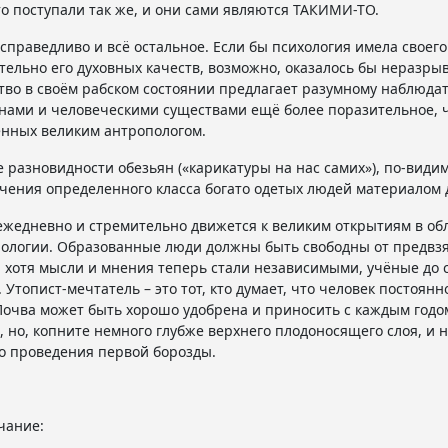
то поступали так же, и они сами являются ТАКИМИ-ТО.
 справедливо и всё остальное. Если бы психология имела свое
тельно его духовных качеств, возможно, оказалось бы неразры
во в своём рабском состоянии предлагает разумному наблюда
нами и человеческими существами ещё более поразительное, 
нных великим антропологом.
 разновидности обезьян («карикатуры на нас самих»), по-вид
чения определенного класса богато одетых людей материалом 
ежедневно и стремительно движется к великим открытиям в обл
ологии. Образованные люди должны быть свободны от предвзят
, хотя мысли и мнения теперь стали независимыми, учёные до 
. Утопист-мечтатель – это тот, кто думает, что человек постоя
Почва может быть хорошо удобрена и приносить с каждым год
, но, копните немного глубже верхнего плодоносящего слоя, и 
о проведения первой борозды.
чание: