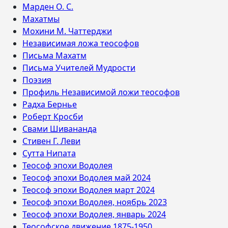
Марден О. С.
Махатмы
Мохини М. Чаттерджи
Независимая ложа теософов
Письма Махатм
Письма Учителей Мудрости
Поэзия
Профиль Независимой ложи теософов
Радха Бернье
Роберт Кросби
Свами Шивананда
Стивен Г. Леви
Сутта Нипата
Теософ эпохи Водолея
Теософ эпохи Водолея май 2024
Теософ эпохи Водолея март 2024
Теософ эпохи Водолея, ноябрь 2023
Теософ эпохи Водолея, январь 2024
Теософское движение 1875-1950