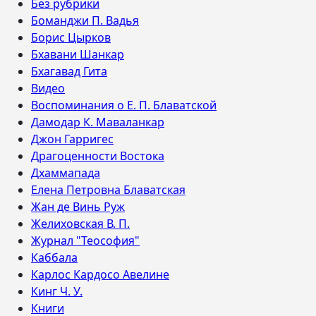
Без рубрики
Боманджи П. Вадья
Борис Цырков
Бхавани Шанкар
Бхагавад Гита
Видео
Воспоминания о Е. П. Блаватской
Дамодар К. Маваланкар
Джон Гарригес
Драгоценности Востока
Дхаммапада
Елена Петровна Блаватская
Жан де Винь Руж
Желиховская В. П.
Журнал "Теософия"
Каббала
Карлос Кардосо Авелине
Кинг Ч. У.
Книги