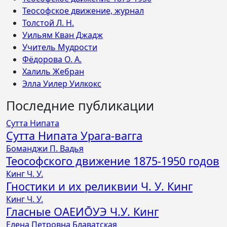
Теософское движение, журнал
Толстой Л. Н.
Уильям Кван Джадж
Учитель Мудрости
Фёдорова О. А.
Халиль Жебран
Элла Уилер Уилкокс
Последние публикации
Сутта Нипата
Сутта Нипата Урага-вагга
Боманджи П. Вадья
Теософского движение 1875-1950 годов
Кинг Ч. У.
Гностики и их реликвии Ч. У. Кинг
Кинг Ч. У.
Гласные ОАЕИО̄УЭ Ч.У. Кинг
Елена Петровна Блаватская