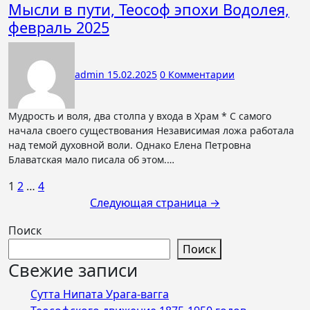
Мысли в пути, Теософ эпохи Водолея,
февраль 2025
admin
15.02.2025
0 Комментарии
Мудрость и воля, два столпа у входа в Храм * С самого
начала своего существования Независимая ложа работала
над темой духовной воли. Однако Елена Петровна
Блаватская мало писала об этом.…
Пагинация
1
2
…
4
Следующая страница →
записей
Поиск
Поиск
Свежие записи
Сутта Нипата Урага-вагга