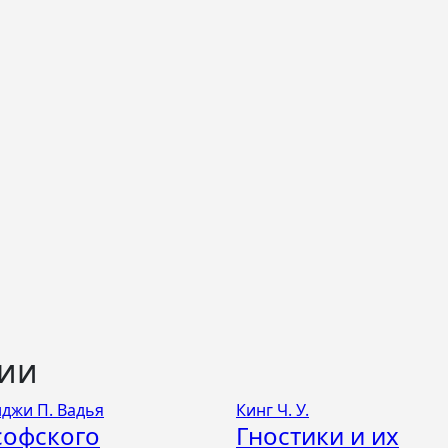
ции
джи П. Вадья
Кинг Ч. У.
софского
Гностики и их