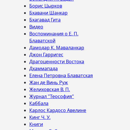
Борис Цырков
Бхавани Шанкар
Бхагавад Гита
Видео
Воспоминания о Е. П.
Блаватской
Дамодар К. Маваланкар
Джон Гарригес
Драгоценности Востока
Дхаммапада
Елена Петровна Блаватская
Жан де Винь Руж
Желиховская В. П.
Журнал "Теософия"
Каббала
Карлос Кардосо Авелине
Кинг Ч. У.
Книги