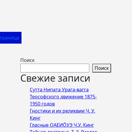
Страница
Поиск
Поиск
Свежие записи
Сутта Нипата Урага-вагга
Теософского движение 1875-
1950 годов
Гностики и их реликвии Ч. У.
Кинг
Гласные ОАЕИО̄УЭ Ч.У. Кинг