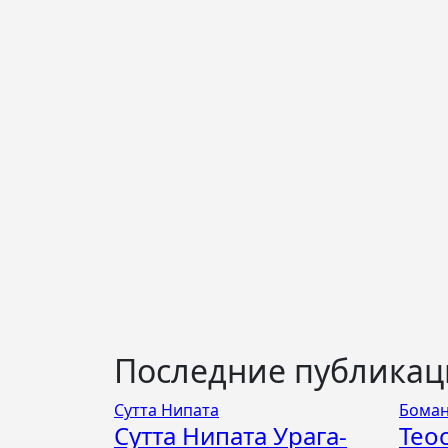
Последние публика
Сутта Нипата
Боман
Сутта Нипата Урага-
Тео