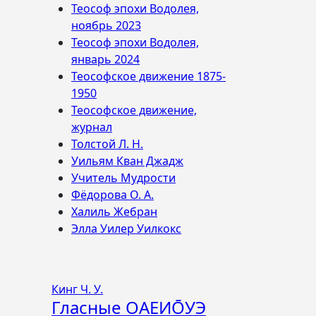
Теософ эпохи Водолея,
ноябрь 2023
Теософ эпохи Водолея,
январь 2024
Теософское движение 1875-
1950
Теософское движение,
журнал
Толстой Л. Н.
Уильям Кван Джадж
Учитель Мудрости
Фёдорова О. А.
Халиль Жебран
Элла Уилер Уилкокс
Кинг Ч. У.
Гласные ОАЕИО̄УЭ