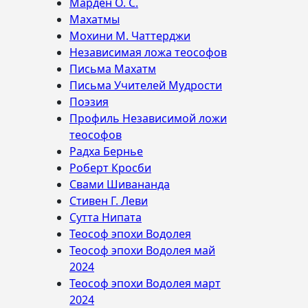
Марден О. С.
Махатмы
Мохини М. Чаттерджи
Независимая ложа теософов
Письма Махатм
Письма Учителей Мудрости
Поэзия
Профиль Независимой ложи
теософов
Радха Бернье
Роберт Кросби
Свами Шивананда
Стивен Г. Леви
Сутта Нипата
Теософ эпохи Водолея
Теософ эпохи Водолея май
2024
Теософ эпохи Водолея март
2024