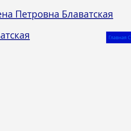
ена Петровна Блаватская
атская
Главная 