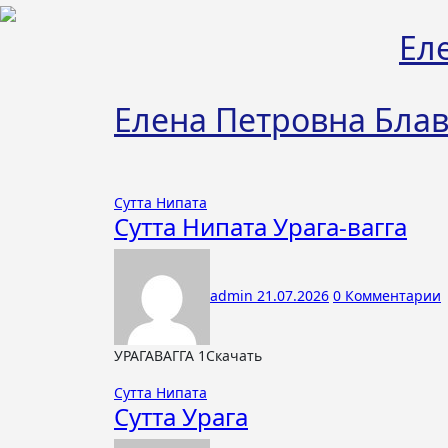
Перейти
к
Ел
содержимому
Елена Петровна Блав
Сутта Нипата
Сутта Нипата Урага-вагга
admin
21.07.2026
0 Комментарии
УРАГАВАГГА 1Скачать
Сутта Нипата
Сутта Урага