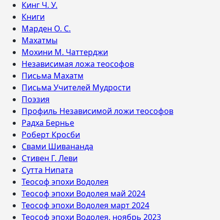
Кинг Ч. У.
Книги
Марден О. С.
Махатмы
Мохини М. Чаттерджи
Независимая ложа теософов
Письма Махатм
Письма Учителей Мудрости
Поэзия
Профиль Независимой ложи теософов
Радха Бернье
Роберт Кросби
Свами Шивананда
Стивен Г. Леви
Сутта Нипата
Теософ эпохи Водолея
Теософ эпохи Водолея май 2024
Теософ эпохи Водолея март 2024
Теософ эпохи Водолея, ноябрь 2023