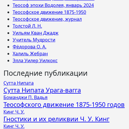
Теософ эпохи Водолея, январь 2024
Теософское движение 1875-1950
Теософское движение, журнал
Толстой Л. Н.
Уильям Кван Джадж
Учитель Мудрости
Фёдорова О. А.
Халиль Жебран
Элла Уилер Уилкокс
Последние публикации
Сутта Нипата
Сутта Нипата Урага-вагга
Боманджи П. Вадья
Теософского движение 1875-1950 годов
Кинг Ч. У.
Гностики и их реликвии Ч. У. Кинг
Кинг Ч. У.