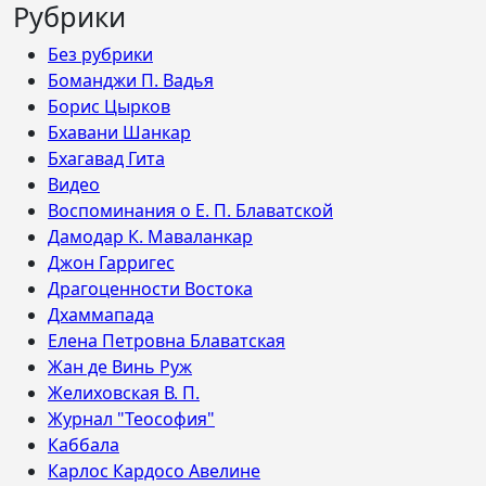
Рубрики
Без рубрики
Боманджи П. Вадья
Борис Цырков
Бхавани Шанкар
Бхагавад Гита
Видео
Воспоминания о Е. П. Блаватской
Дамодар К. Маваланкар
Джон Гарригес
Драгоценности Востока
Дхаммапада
Елена Петровна Блаватская
Жан де Винь Руж
Желиховская В. П.
Журнал "Теософия"
Каббала
Карлос Кардосо Авелине