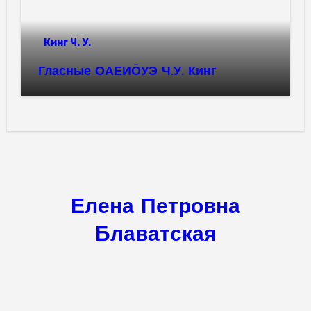
Кинг Ч. У.
Гласные ОАЕИО̄УЭ Ч.У. Кинг
Елена Петровна
Блаватская