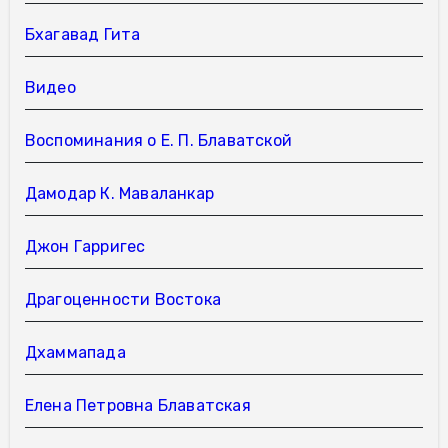
Бхагавад Гита
Видео
Воспоминания о Е. П. Блаватской
Дамодар К. Маваланкар
Джон Гарригес
Драгоценности Востока
Дхаммапада
Елена Петровна Блаватская