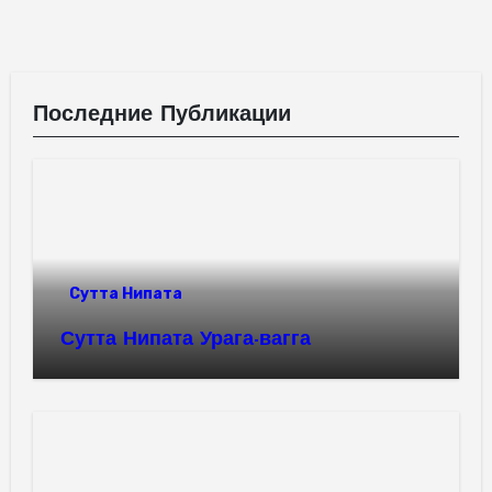
Последние Публикации
Сутта Нипата
Сутта Нипата Урага-вагга