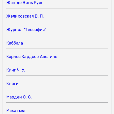
Жан де Винь Руж
Желиховская В. П.
Журнал "Теософия"
Каббала
Карлос Кардосо Авелине
Кинг Ч. У.
Книги
Марден О. С.
Махатмы