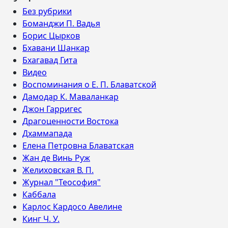
Без рубрики
Боманджи П. Вадья
Борис Цырков
Бхавани Шанкар
Бхагавад Гита
Видео
Воспоминания о Е. П. Блаватской
Дамодар К. Маваланкар
Джон Гарригес
Драгоценности Востока
Дхаммапада
Елена Петровна Блаватская
Жан де Винь Руж
Желиховская В. П.
Журнал "Теософия"
Каббала
Карлос Кардосо Авелине
Кинг Ч. У.