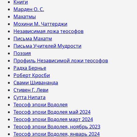
Книги
Марден О. С.
Махатмы
Мохини М. Чаттерджи
Независимая ложа теософов
Письма Махатм
Письма Учителей Мудрости
Поэзия
Профиль Независимой ложи теософов
Радха Бернье
Роберт Кросби
Свами Шивананда
Стивен Г. Леви
Сутта Нипата
Теософ эпохи Водолея
Теософ эпохи Водолея май 2024
Теософ эпохи Водолея март 2024
Теософ эпохи Водолея, ноябрь 2023
Теософ эпохи Водолея, январь 2024