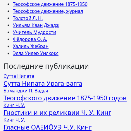
Теософское движение 1875-1950
Теософское движение, журнал
Толстой Л. Н.
Уильям Кван Джадж
Учитель Мудрости
Фёдорова О. А.
Халиль Жебран
Элла Уилер Уилкокс
Последние публикации
Сутта Нипата
Сутта Нипата Урага-вагга
Боманджи П. Вадья
Теософского движение 1875-1950 годов
Кинг Ч. У.
Гностики и их реликвии Ч. У. Кинг
Кинг Ч. У.
Гласные ОАЕИО̄УЭ Ч.У. Кинг