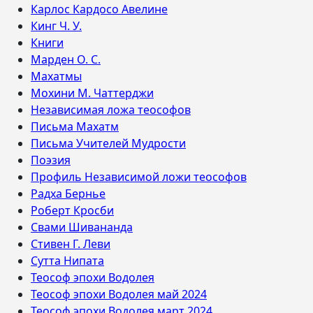
Карлос Кардосо Авелине
Кинг Ч. У.
Книги
Марден О. С.
Махатмы
Мохини М. Чаттерджи
Независимая ложа теософов
Письма Махатм
Письма Учителей Мудрости
Поэзия
Профиль Независимой ложи теософов
Радха Бернье
Роберт Кросби
Свами Шивананда
Стивен Г. Леви
Сутта Нипата
Теософ эпохи Водолея
Теософ эпохи Водолея май 2024
Теософ эпохи Водолея март 2024