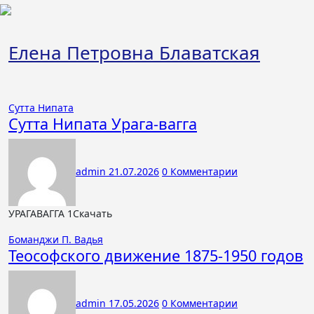
Перейти
к
содержимому
Елена Петровна Блаватская
Сутта Нипата
Сутта Нипата Урага-вагга
admin
21.07.2026
0 Комментарии
УРАГАВАГГА 1Скачать
Боманджи П. Вадья
Теософского движение 1875-1950 годов
admin
17.05.2026
0 Комментарии