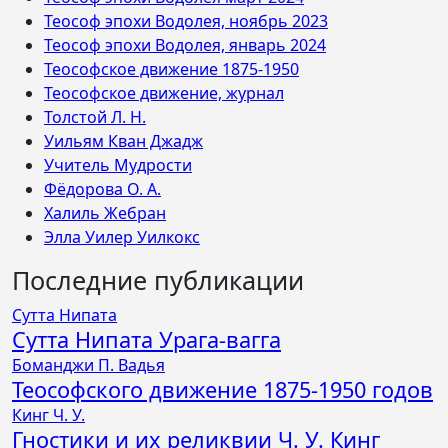
Теософ эпохи Водолея, ноябрь 2023
Теософ эпохи Водолея, январь 2024
Теософское движение 1875-1950
Теософское движение, журнал
Толстой Л. Н.
Уильям Кван Джадж
Учитель Мудрости
Фёдорова О. А.
Халиль Жебран
Элла Уилер Уилкокс
Последние публикации
Сутта Нипата
Сутта Нипата Урага-вагга
Боманджи П. Вадья
Теософского движение 1875-1950 годов
Кинг Ч. У.
Гностики и их реликвии Ч. У. Кинг