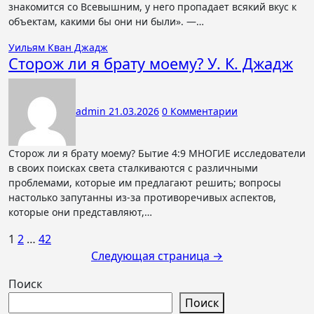
знакомится со Всевышним, у него пропадает всякий вкус к
объектам, какими бы они ни были». —…
Уильям Кван Джадж
Сторож ли я брату моему? У. К. Джадж
admin
21.03.2026
0 Комментарии
Сторож ли я брату моему? Бытие 4:9 МНОГИЕ исследователи
в своих поисках света сталкиваются с различными
проблемами, которые им предлагают решить; вопросы
настолько запутанны из-за противоречивых аспектов,
которые они представляют,…
Пагинация
1
2
…
42
Следующая страница →
записей
Поиск
Поиск