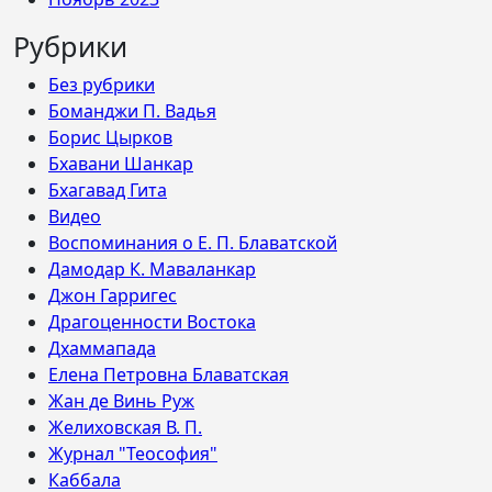
Рубрики
Без рубрики
Боманджи П. Вадья
Борис Цырков
Бхавани Шанкар
Бхагавад Гита
Видео
Воспоминания о Е. П. Блаватской
Дамодар К. Маваланкар
Джон Гарригес
Драгоценности Востока
Дхаммапада
Елена Петровна Блаватская
Жан де Винь Руж
Желиховская В. П.
Журнал "Теософия"
Каббала