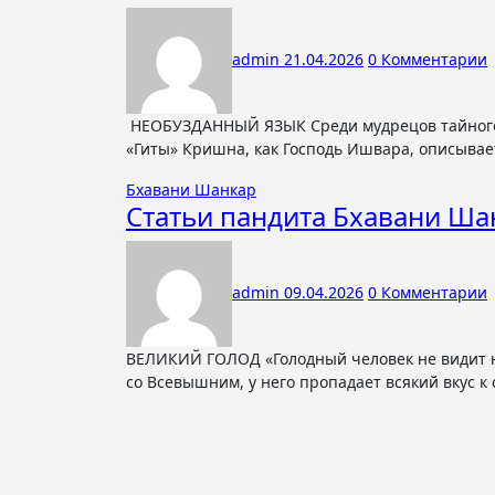
admin
21.04.2026
0 Комментарии
НЕОБУЗДАННЫЙ ЯЗЫК Среди мудрецов тайного знания «Я» - их безмолвие». — Бхагавад-Гита, X, 38. В десятой беседе
«Гиты» Кришна, как Господь Ишвара, описывае
Бхавани Шанкар
Статьи пандита Бхавани Ша
admin
09.04.2026
0 Комментарии
ВЕЛИКИЙ ГОЛОД «Голодный человек не видит ничего, кроме удовлетворения своего аппетита, а когда он знакомится
со Всевышним, у него пропадает всякий вкус к