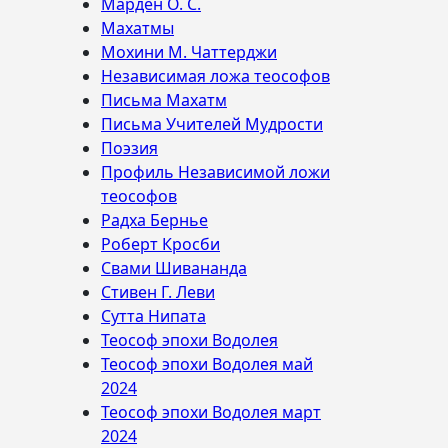
Марден О. С.
Махатмы
Мохини М. Чаттерджи
Независимая ложа теософов
Письма Махатм
Письма Учителей Мудрости
Поэзия
Профиль Независимой ложи
теософов
Радха Бернье
Роберт Кросби
Свами Шивананда
Стивен Г. Леви
Сутта Нипата
Теософ эпохи Водолея
Теософ эпохи Водолея май
2024
Теософ эпохи Водолея март
2024