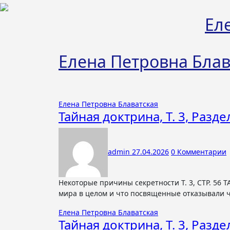
Перейти
к
Ел
содержимому
Елена Петровна Блав
Елена Петровна Блаватская
Тайная доктрина, Т. 3, Разде
admin
27.04.2026
0 Комментарии
Некоторые причины секретности Т. 3, СТР. 56 ТАЙНАЯ ДОКТРИНА Тот факт, что оккультные науки были скрыты от
мира в целом и что посвященные отказывали ч
Елена Петровна Блаватская
Тайная доктрина, Т. 3, Разде