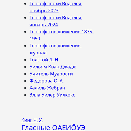
Теософ эпохи Водолея,
ноябрь 2023
Теософ эпохи Водолея,
январь 2024
Теософское движение 1875-
1950
Теософское движение,
журнал
Толстой Л. Н.
Уильям Кван Джадж
Учитель Мудрости
Фёдорова О. А.
Халиль Жебран
Элла Уилер Уилкокс
Кинг Ч. У.
Гласные ОАЕИО̄УЭ