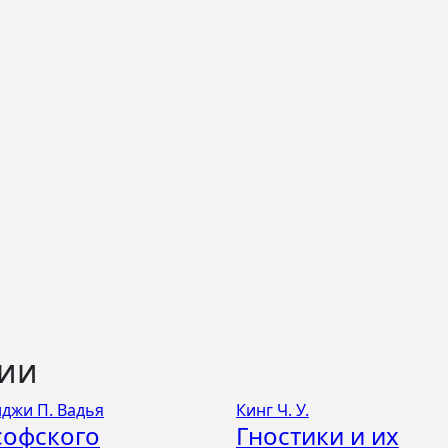
ции
джи П. Вадья
Кинг Ч. У.
софского
Гностики и их