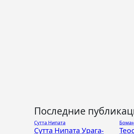
Последние публика
Сутта Нипата
Боман
Сутта Нипата Урага-
Тео