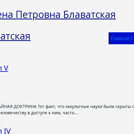
ена Петровна Блаватская
атская
Главная 
л V
еловечеству в доступе к ним, часто…
л IV