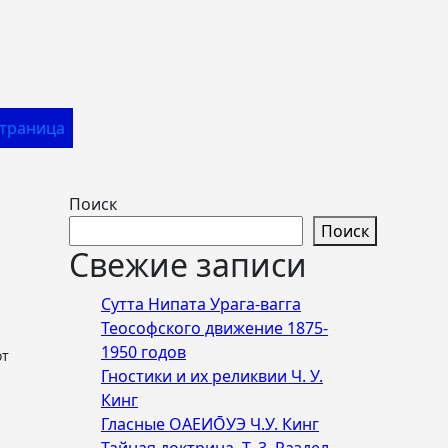
Страница
Поиск
Поиск
Свежие записи
Сутта Нипата Урага-вагга
Теософского движение 1875-
1950 годов
Гностики и их реликвии Ч. У.
Кинг
Гласные ОАЕИО̄УЭ Ч.У. Кинг