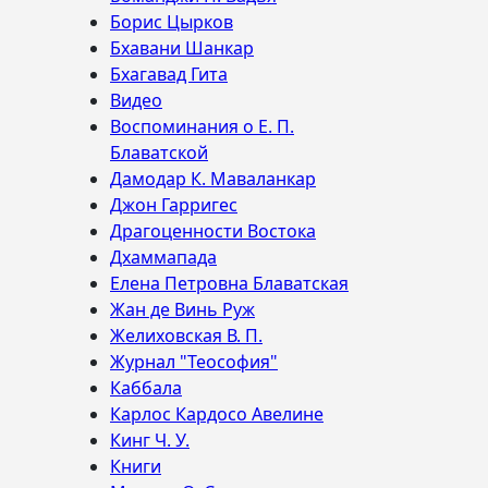
Борис Цырков
Бхавани Шанкар
Бхагавад Гита
Видео
Воспоминания о Е. П.
Блаватской
Дамодар К. Маваланкар
Джон Гарригес
Драгоценности Востока
Дхаммапада
Елена Петровна Блаватская
Жан де Винь Руж
Желиховская В. П.
Журнал "Теософия"
Каббала
Карлос Кардосо Авелине
Кинг Ч. У.
Книги