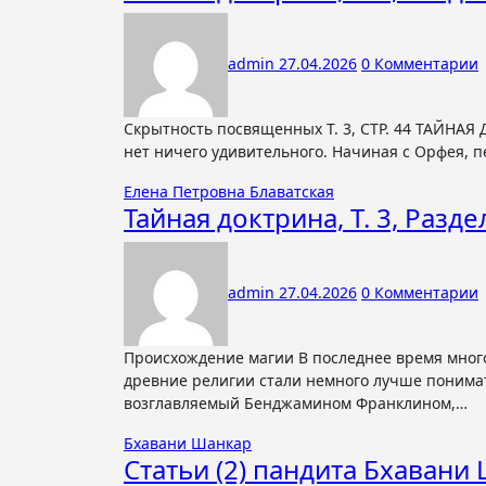
admin
27.04.2026
0 Комментарии
Скрытность посвященных Т. 3, СТР. 44 ТАЙНАЯ ДОКТРИНА В искажённом изложении ряда притч и изречений Иисуса
нет ничего удивительного. Начиная с Орфея, 
Елена Петровна Блаватская
Тайная доктрина, Т. 3, Раздел
admin
27.04.2026
0 Комментарии
Происхождение магии В последнее время многое изменилось, это правда. Поле исследований расширилось;
древние религии стали немного лучше понимать
возглавляемый Бенджамином Франклином,…
Бхавани Шанкар
Статьи (2) пандита Бхавани