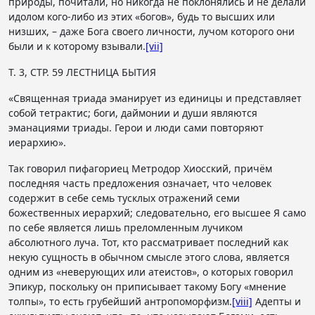
природы, почитали, но никогда не поклонялись и не делали
идолом кого-либо из этих «богов», будь то высших или
низших, – даже Бога своего личности, лучом которого они
были и к которому взывали.
[vii]
Т. 3, СТР. 59 ЛЕСТНИЦА БЫТИЯ
«Священная триада эманирует из единицы и представляет
собой тетрактис; боги, даймонии и души являются
эманациями триады. Герои и люди сами повторяют
иерархию».
Так говорил пифагориец Метродор Хиосский, причём
последняя часть предложения означает, что человек
содержит в себе семь тусклых отражений семи
божественных иерархий; следовательно, его высшее Я само
по себе является лишь преломленным лучиком
абсолютного луча. Тот, кто рассматривает последний как
некую сущность в обычном смысле этого слова, является
одним из «неверующих или атеистов», о которых говорил
Эпикур, поскольку он приписывает такому Богу «мнение
толпы», то есть грубейший антропоморфизм.
[viii]
Адепты и