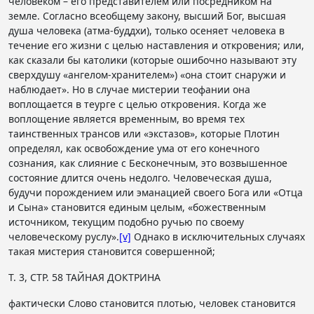
человеком – его представителем или посредником на
земле. Согласно всеобщему закону, высший Бог, высшая
душа человека (атма-буддхи), только осеняет человека в
течение его жизни с целью наставления и откровения; или,
как сказали бы католики (которые ошибочно называют эту
сверхдушу «ангелом-хранителем») «она стоит снаружи и
наблюдает». Но в случае мистерии теофании она
воплощается в теурге с целью откровения. Когда же
воплощение является временным, во время тех
таинственных трансов или «экстазов», которые Плотин
определял, как освобождение ума от его конечного
сознания, как слияние с Бесконечным, это возвышенное
состояние длится очень недолго. Человеческая душа,
будучи порождением или эманацией своего Бога или «Отца
и Сына» становится единым целым, «божественным
источником, текущим подобно ручью по своему
человеческому руслу».
[v]
Однако в исключительных случаях
такая мистерия становится совершенной;
Т. 3, СТР. 58 ТАЙНАЯ ДОКТРИНА
фактически Слово становится плотью, человек становится