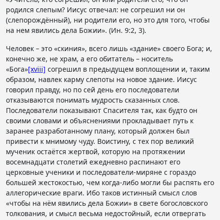
родился слепым? Иисус отвечал: не согрешил ни он
(слепорождённый), ни родители его, но это для того, чтобы
на нем явились дела Божии». (Ин. 9:2, 3).
Человек – это «скиния», всего лишь «здание» своего Бога; и,
конечно же, не храм, а его обитатель – носитель
«Бога»
[xviii]
согрешил в предыдущем воплощении и, таким
образом, навлек карму слепоты на новое здание. Иисус
говорил правду, но по сей день его последователи
отказываются понимать мудрость сказанных слов.
Последователи показывают Спасителя так, как будто он
своими словами и объяснениями прокладывает путь к
заранее разработанному плану, который должен был
привести к мнимому чуду. Воистину, с тех пор великий
мученик остаётся жертвой, которую на протяжении
восемнадцати столетий ежедневно распинают его
церковные ученики и последователи-миряне с гораздо
большей жестокостью, чем когда-либо могли бы распять его
аллегорические враги. Ибо таков истинный смысл слов
«чтобы на нём явились дела Божии» в свете богословского
толкования, и смысл весьма недостойный, если отвергать