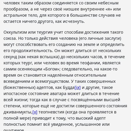
человек таким образом соединяется со своим небесным
прообразом, а не через своё низшее внутреннее «я» или
астральное тело, для которого в большинстве случаев не
остается ничего другого, как исчезнуть.
Оккультизм или теургия учит способам достижения такого
союза. Но только действия человека (его личные заслуги)
могут способствовать его созданию на земле и определить
его продолжительность. Он может длиться от нескольких
секунд (как некая вспышка) до нескольких часов, в течение
которых теург, или человек во время теофании, является
самим осеняющим «Богом»; следовательно, на какое-то
время он становится наделённым относительным
всеведением и всемогуществом. У таких совершенных
(божественных) адептов, как Будда
[ix]
и другие, такое
ипостасное состояние аватара может длиться в течение
всей жизни; тогда как в случае с посвящёнными высшей
степени, которые ещё не достигли совершенного состояния
дживанмукты,
[x]
теопневстия (когда она проявляется в
полной мере) приводит к тому, что высокий адепт
полностью помнит всё увиденное, услышанное или
ощутимое.