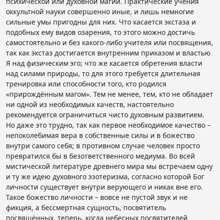
психической или духовной магии. Практические учения
оккультной науки совершенно иные, и лишь немногие
сильные умы пригодны для них. Что касается экстаза и
подобных ему видов озарения, то этого можно достичь
самостоятельно и без какого-либо учителя или посвящения,
так как экстаз достигается внутренним приказом и властью
Я над физическим эго; что же касается обретения власти
над силами природы, то для этого требуется длительная
тренировка или способности того, кто родился
«прирождённым магом». Тем не менее, тем, кто не обладает
ни одной из необходимых качеств, настоятельно
рекомендуется ограничиться чисто духовным развитием.
Но даже это трудно, так как первое необходимое качество –
непоколебимая вера в собственные силы и в божество
внутри самого себя; в противном случае человек просто
превратился бы в безответственного медиума. Во всей
мистической литературе древнего мира мы встречаем одну
и ту же идею духовного эзотеризма, согласно которой Бог
личности существует внутри верующего и никак вне его.
Такое божество личности – вовсе не пустой звук и не
фикция, а бессмертная сущность, посвятитель
посвящённых, теперь, когда небесных посвятителей