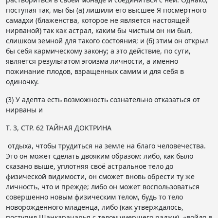
поступая так, мы бы (а) лишили его высшее Я посмертного
самадхи (блаженства, которое не является настоящей
нирваной) так как астрал, каким бы чистым он ни был,
слишком земной для такого состояния; и (б) этим он открыл
бы себя кармическому закону; а это действие, по сути,
является результатом эгоизма личности, а именно
пожинание плодов, взращенных самим и для себя в
одиночку.
(3) У адепта есть возможность сознательно отказаться от
нирваны и
Т. 3, СТР. 62 ТАЙНАЯ ДОКТРИНА
отдыха, чтобы трудиться на земле на благо человечества.
Это он может сделать двояким образом: либо, как было
сказано выше, уплотняя своё астральное тело до
физической видимости, он сможет вновь обрести ту же
личность, что и прежде; либо он может воспользоваться
совершенно новым физическим телом, будь то тело
новорожденного младенца, либо (как утверждалось,
поступил Шанкарачарья с телом умершего раджи), «войдя в