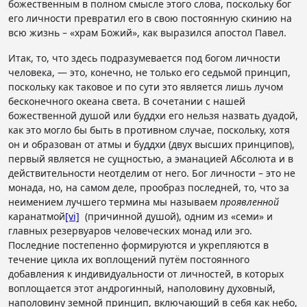
божественным в полном смысле этого слова, поскольку бог
его личности превратил его в свою постоянную скинию на
всю жизнь – «храм Божий», как выразился апостол Павел.
Итак, то, что здесь подразумевается под богом личности
человека, — это, конечно, не только его седьмой принцип,
поскольку как таковое и по сути это является лишь лучом
бесконечного океана света. В сочетании с нашей
божественной душой или буддхи его нельзя назвать дуадой,
как это могло бы быть в противном случае, поскольку, хотя
он и образован от атмы и буддхи (двух высших принципов),
первый является не сущностью, а эманацией Абсолюта и в
действительности неотделим от него. Бог личности – это не
монада, но, на самом деле, прообраз последней, то, что за
неимением лучшего термина мы называем
проявленной
каранатмой
[vi]
(причинной душой), одним из «семи» и
главных резервуаров человеческих монад или эго.
Последние постепенно формируются и укрепляются в
течение цикла их воплощений путём постоянного
добавления к индивидуальности от личностей, в которых
воплощается этот андрогинный, наполовину духовный,
наполовину земной принцип, включающий в себя как небо,