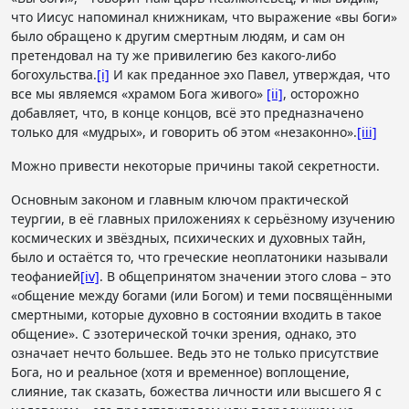
что Иисус напоминал книжникам, что выражение «вы боги»
было обращено к другим смертным людям, и сам он
претендовал на ту же привилегию без какого-либо
богохульства.
[i]
И как преданное эхо Павел, утверждая, что
все мы являемся «храмом Бога живого»
[ii]
, осторожно
добавляет, что, в конце концов, всё это предназначено
только для «мудрых», и говорить об этом «незаконно».
[iii]
Можно привести некоторые причины такой секретности.
Основным законом и главным ключом практической
теургии, в её главных приложениях к серьёзному изучению
космических и звёздных, психических и духовных тайн,
было и остаётся то, что греческие неоплатоники называли
теофанией
[iv]
. В общепринятом значении этого слова – это
«общение между богами (или Богом) и теми посвящёнными
смертными, которые духовно в состоянии входить в такое
общение». С эзотерической точки зрения, однако, это
означает нечто большее. Ведь это не только присутствие
Бога, но и реальное (хотя и временное) воплощение,
слияние, так сказать, божества личности или высшего Я с