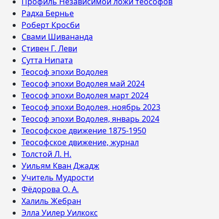
Профиль Независимой ложи теософов
Радха Бернье
Роберт Кросби
Свами Шивананда
Стивен Г. Леви
Сутта Нипата
Теософ эпохи Водолея
Теософ эпохи Водолея май 2024
Теософ эпохи Водолея март 2024
Теософ эпохи Водолея, ноябрь 2023
Теософ эпохи Водолея, январь 2024
Теософское движение 1875-1950
Теософское движение, журнал
Толстой Л. Н.
Уильям Кван Джадж
Учитель Мудрости
Фёдорова О. А.
Халиль Жебран
Элла Уилер Уилкокс