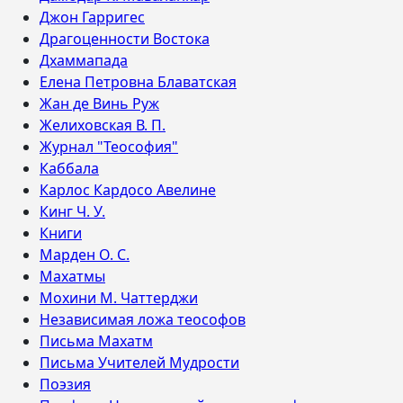
Джон Гарригес
Драгоценности Востока
Дхаммапада
Елена Петровна Блаватская
Жан де Винь Руж
Желиховская В. П.
Журнал "Теософия"
Каббала
Карлос Кардосо Авелине
Кинг Ч. У.
Книги
Марден О. С.
Махатмы
Мохини М. Чаттерджи
Независимая ложа теософов
Письма Махатм
Письма Учителей Мудрости
Поэзия