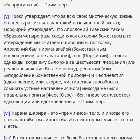
обнаруживать»). – Прим. пер.
[v]
Прокл утверждает, что за всю свою мистическую жизнь
он шесть раз испытывал такой возвышенный экстаз;
Порфирий утверждает, что Аполлоний Тианский таким
образом четыре раза соединялся со своим божеством (это
утверждение мы считаем ошибочным, поскольку
Аполлоний был нирманакайей (божественным
воплощением, а не аватарой)), а он (Порфирий) – только
однажды, когда ему было уже за шестьдесят. Феофания (или
реальное явление Бога человеку), феопатия (или
«уподобление божественной природе») и феопневстия
(вдохновение, или, скорее, мистическая способность
слышать устные наставления Бога) никогда не были
правильно поняты [Феос (Θεός) – бог, пневстос (πνευστός)
вдыхающий или вдохновлённый. – Прим. пер.]
[vi]
Карана шарира – это «причинное» тело, и иногда его
называют «Богом личности». И в некотором смысле это так
и есть.
[vii]
В некотором смысле это было бы поклонением самому