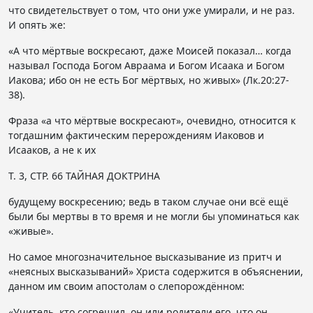
что свидетельствует о том, что они уже умирали, и не раз.
И опять же:
«А что мёртвые воскресают, даже Моисей показал… когда
называл Господа Богом Авраама и Богом Исаака и Богом
Иакова; ибо он не есть Бог мёртвых, но живых» (Лк.20:27-
38).
Фраза «а что мёртвые воскресают», очевидно, относится к
тогдашним фактическим перерождениям Иаковов и
Исааков, а не к их
Т. 3, СТР. 66 ТАЙНАЯ ДОКТРИНА
будущему воскресению; ведь в таком случае они всё ещё
были бы мертвы в то время и не могли бы упоминаться как
«живые».
Но самое многозначительное высказывание из притч и
«неясных высказываний» Христа содержится в объяснении,
данном им своим апостолам о слепорождённом:
«Учитель, кто согрешил, он или родители его, что он