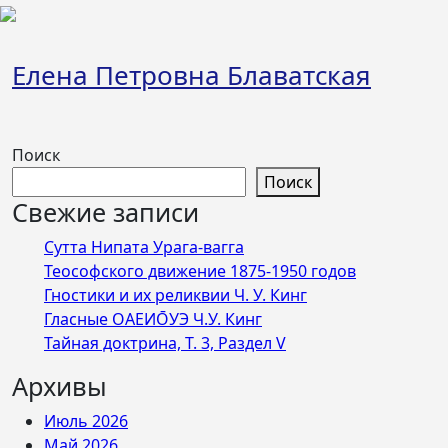
Перейти
к
содержимому
Елена Петровна Блаватская
Поиск
Поиск
Свежие записи
Сутта Нипата Урага-вагга
Теософского движение 1875-1950 годов
Гностики и их реликвии Ч. У. Кинг
Гласные ОАЕИО̄УЭ Ч.У. Кинг
Тайная доктрина, Т. 3, Раздел V
Архивы
Июль 2026
Май 2026