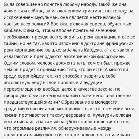
была совершенно понятна любому народу. Такой же она
является и сейчас, за исключением христиан, поскольку, за
исключением мусульман, она является неотъемлемой
частью всех религий Востока, включая евреев, обученных
каббале. Однако, чтобы вполне понять её значение,
необходимо, прежде всего, верить в реинкарнацию и все её
тайны, но не так, как это изложено в доктрине французских
реинкарнационистов школы Аллана Кардека, а так, как они
излагаются и преподаются эзотерической философией.
Одним словом, человек должен знать, кем он был, прежде
чем он придет к пониманию того, кто он есть. А много ли
среди европейцев тех, кто способен развить в себе
абсолютную веру в свои прошлые и будущие
перевоплощения вообще, даже в качестве закона, не
говоря уже о мистическом знании своей непосредственно
предшествующей жизни? Образование в молодости,
традиции и воспитание мышления – всё это в течение всей
жизни противостоит такому верованию. Культурные люди
воспитывались на самых пагубных представлениях о том,
что огромные различия, обнаруживаемые между
представителями одного и того же человечества или даже