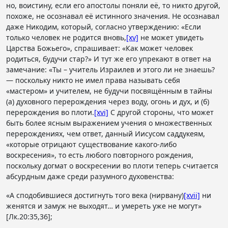
но, воистину, если его апостолы поняли её, то никто другой,
похоже, не осознавал её истинного значения. Не осознавал
даже Никодим, который, согласно утверждению: «Если
только человек не родится вновь,
[xv]
не может увидеть
Царства Божьего», спрашивает: «Как может человек
родиться, будучи стар?» И тут же его упрекают в ответ на
замечание: «Ты – учитель Израилев и этого ли не знаешь?
— поскольку никто не имел права называть себя
«мастером» и учителем, не будучи посвящённым в тайны
(а) духовного перерождения через воду, огонь и дух, и (б)
перерождения во плоти.
[xvi]
С другой стороны, что может
быть более ясным выражением учения о множественных
перерождениях, чем ответ, данный Иисусом саддукеям,
«которые отрицают существование какого-либо
воскресения», то есть любого повторного рождения,
поскольку догмат о воскресении во плоти теперь считается
абсурдным даже среди разумного духовенства:
«А сподобившиеся достигнуть того века (нирвану)
[xvii]
ни
женятся и замуж не выходят… и умереть уже не могут»
[Лк.20:35,36];