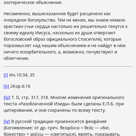
эзотерическое объяснение.
Несомненно, вышесказанное будет расценено как
очередное богохульство. Тем не менее, мы знаем немало
христиан (чьи сердца настолько же решительно тянутся к
своему идеалу Иисуса, насколько их души отвергают
богословский образ официального Спасителя), которые
поразмыслят над нашим объяснением и не найдут в нём
ничего оскорбительного, а, возможно, почувствуют и
облегчение.
[i]
Ин.10:34, 35
[ii]
2Кор.6:16
[iii]
Т. II, стр. 317, 318. Многие изменения оригинального
текста «Разоблаченной Изиды» были сделаны Е.П.Б. при
цитировании, и они сохранены по всему тексту.
[iv]
В русской традиции произносится феофа́ния
(Богоявление: от др.-греч. θεοφάνια = θεός — «бог,
божество» + φαίνω — «светить(ся), являть, показывать,