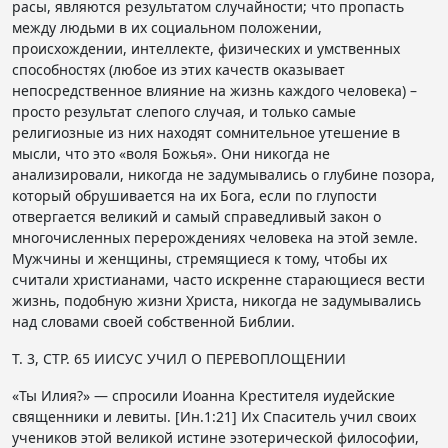
расы, являются результатом случайности; что пропасть
между людьми в их социальном положении,
происхождении, интеллекте, физических и умственных
способностях (любое из этих качеств оказывает
непосредственное влияние на жизнь каждого человека) –
просто результат слепого случая, и только самые
религиозные из них находят сомнительное утешение в
мысли, что это «воля Божья». Они никогда не
анализировали, никогда не задумывались о глубине позора,
который обрушивается на их Бога, если по глупости
отвергается великий и самый справедливый закон о
многочисленных перерождениях человека на этой земле.
Мужчины и женщины, стремящиеся к тому, чтобы их
считали христианами, часто искренне старающиеся вести
жизнь, подобную жизни Христа, никогда не задумывались
над словами своей собственной Библии.
Т. 3, СТР. 65 ИИСУС УЧИЛ О ПЕРЕВОПЛОЩЕНИИ
«Ты Илия?» — спросили Иоанна Крестителя иудейские
священники и левиты. [Ин.1:21] Их Спаситель учил своих
учеников этой великой истине эзотерической философии,