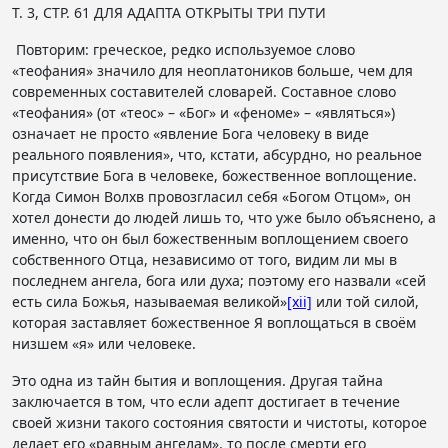
Т. 3, СТР. 61 ДЛЯ АДАПТА ОТКРЫТЫ ТРИ ПУТИ
Повторим: греческое, редко используемое слово
«теофания» значило для неоплатоников больше, чем для
современных составителей словарей. Составное слово
«теофания» (от «теос» – «Бог» и «феноме» – «являться»)
означает не просто «явление Бога человеку в виде
реального появления», что, кстати, абсурдно, но реальное
присутствие Бога в человеке, божественное воплощение.
Когда Симон Волхв провозгласил себя «Богом Отцом», он
хотел донести до людей лишь то, что уже было объяснено, а
именно, что он был божественным воплощением своего
собственного Отца, независимо от того, видим ли мы в
последнем ангела, бога или духа; поэтому его назвали «сей
есть сила Божья, называемая великой»
[xii]
или той силой,
которая заставляет божественное Я воплощаться в своём
низшем «я» или человеке.
Это одна из тайн бытия и воплощения. Другая тайна
заключается в том, что если адепт достигает в течение
своей жизни такого состояния святости и чистоты, которое
делает его «равным ангелам», то после смерти его