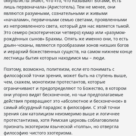
оккультисты знают, что «то, что называют Богами, есть
лишь первоначала» (Аристотель). Тем не менее, они
являются разумными, сознательными и живыми
«началами», первичными семью светами, проявленными
из непроявленного света, который для нас является тьмой.
Это семеро (экзотерически четверо) кумар или «разумом-
рождённых сынов» Брахмы. Опять же именно они, то есть
дхьян-чоханы, являются прообразами эонов низших богов
и иерархий божественных существ, на самом нижнем конце
лестницы бытия которых находимся мы – люди.
Поэтому, возможно, политеизм, если его понимать с
философской точки зрения, может быть на ступень выше,
чем, скажем, монотеизм протестантов, которые
ограничивают и предопределяют то Божество, в котором
они упорно видят бесконечное, но чьи предполагаемые
действия превращают это «абсолютное и бесконечное» в
самый абсурдный парадокс в философии. С этой точки
зрения сам католицизм неизмеримо выше и логичнее
протестантизма, хотя Римская церковь соблаговолила
признать экзотеризм языческой «толпы», но отвергла
философию чистого эзотеризма.