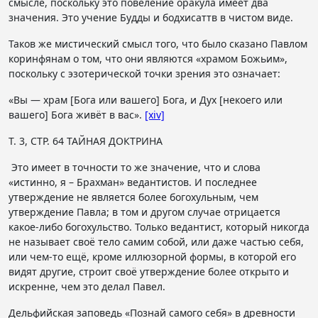
смысле, поскольку это повеление оракула имеет два
значения. Это учение Будды и бодхисаттв в чистом виде.
Таков же мистический смысл того, что было сказано Павлом
коринфянам о том, что они являются «храмом Божьим»,
поскольку с эзотерической точки зрения это означает:
«Вы — храм [Бога или вашего] Бога, и Дух [некоего или
вашего] Бога живёт в вас».
[xiv]
Т. 3, СТР. 64 ТАЙНАЯ ДОКТРИНА
Это имеет в точности то же значение, что и слова
«истинно, я – Брахман» ведантистов. И последнее
утверждение не является более богохульным, чем
утверждение Павла; в том и другом случае отрицается
какое-либо богохульство. Только ведантист, который никогда
не называет своё тело самим собой, или даже частью себя,
или чем-то ещё, кроме иллюзорной формы, в которой его
видят другие, строит своё утверждение более открыто и
искренне, чем это делал Павел.
Дельфийская заповедь «Познай самого себя» в древности