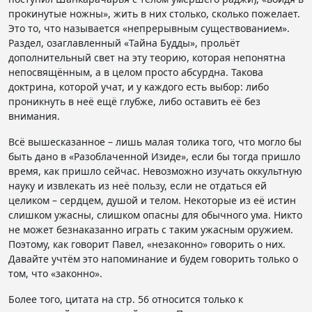
прокинутые ножны», жить в них столько, сколько пожелает.
Это то, что называется «непрерывным существованием».
Раздел, озаглавленный «Тайна Будды», прольёт
дополнительный свет на эту теорию, которая непонятна
непосвящённым, а в целом просто абсурдна. Такова
доктрина, которой учат, и у каждого есть выбор: либо
проникнуть в неё ещё глубже, либо оставить её без
внимания.
Всё вышесказанное – лишь малая толика того, что могло бы
быть дано в «Разоблаченной Изиде», если бы тогда пришло
время, как пришло сейчас. Невозможно изучать оккультную
науку и извлекать из неё пользу, если не отдаться ей
целиком – сердцем, душой и телом. Некоторые из её истин
слишком ужасны, слишком опасны для обычного ума. Никто
не может безнаказанно играть с таким ужасным оружием.
Поэтому, как говорит Павел, «незаконно» говорить о них.
Давайте учтём это напоминание и будем говорить только о
том, что «законно».
Более того, цитата на стр. 56 относится только к