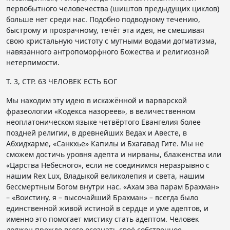
первобытного человечества (шиштов предыдущих циклов)
больше нет среди нас. Подобно подводному течению,
быстрому и прозрачному, течёт эта идея, не смешивая
свою кристальную чистоту с мутными водами догматизма,
навязанного антропоморфного Божества и религиозной
нетерпимости.
Т. 3, СТР. 63 ЧЕЛОВЕК ЕСТЬ БОГ
Мы находим эту идею в искажённой и варварской
фразеологии «Кодекса назореев», в величественном
неоплатоническом языке четвёртого Евангелия более
поздней религии, в древнейших Ведах и Авесте, в
Абхидхарме, «Санкхье» Капилы и Бхагавад Гите. Мы не
сможем достичь уровня адепта и нирваны, блаженства или
«Царства Небесного», если не соединимся неразрывно с
нашим Rex Lux, Владыкой великолепия и света, нашим
бессмертным Богом внутри нас. «Ахам эва парам Брахман»
– «Воистину, я – высочайший Брахман» – всегда было
единственной живой истиной в сердце и уме адептов, и
именно это помогает мистику стать адептом. Человек
должен прежде всего осознать своё собственное