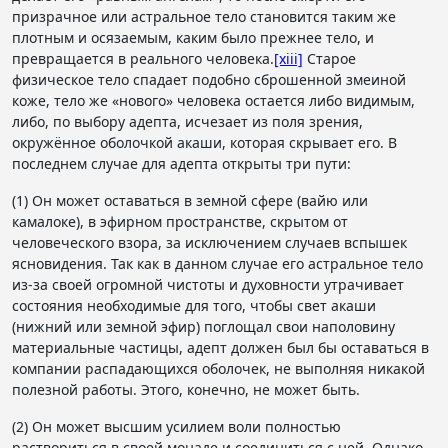
призрачное или астральное тело становится таким же
плотным и осязаемым, каким было прежнее тело, и
превращается в реального человека.
[xiii]
Старое
физическое тело спадает подобно сброшенной змеиной
коже, тело же «нового» человека остается либо видимым,
либо, по выбору адепта, исчезает из поля зрения,
окружённое оболочкой акаши, которая скрывает его. В
последнем случае для адепта открыты три пути:
(1) Он может оставаться в земной сфере (вайю или
камалоке), в эфирном пространстве, скрытом от
человеческого взора, за исключением случаев вспышек
ясновидения. Так как в данном случае его астральное тело
из-за своей огромной чистоты и духовности утрачивает
состояния необходимые для того, чтобы свет акаши
(нижний или земной эфир) поглощал свои наполовину
материальные частицы, адепт должен был бы оставаться в
компании распадающихся оболочек, не выполняя никакой
полезной работы. Этого, конечно, не может быть.
(2) Он может высшим усилием воли полностью
раствориться в своей монаде и соединиться с ней. Однако,