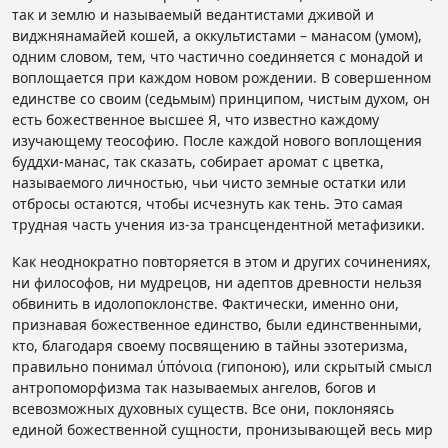
так и землю и называемый ведантистами дживой и
виджнянамайей кошей, а оккультистами – манасом (умом),
одним словом, тем, что частично соединяется с монадой и
воплощается при каждом новом рождении. В совершенном
единстве со своим (седьмым) принципом, чистым духом, он
есть божественное высшее Я, что известно каждому
изучающему теософию. После каждой нового воплощения
буддхи-манас, так сказать, собирает аромат с цветка,
называемого личностью, чьи чисто земные остатки или
отбросы остаются, чтобы исчезнуть как тень. Это самая
трудная часть учения из-за трансцендентной метафизики.
Как неоднократно повторяется в этом и других сочинениях,
ни философов, ни мудрецов, ни адептов древности нельзя
обвинить в идолопоклонстве. Фактически, именно они,
признавая божественное единство, были единственными,
кто, благодаря своему посвящению в тайны эзотеризма,
правильно понимал ύπόνοια (гипоною), или скрытый смысл
антропоморфизма так называемых ангелов, богов и
всевозможных духовных существ. Все они, поклоняясь
единой божественной сущности, пронизывающей весь мир