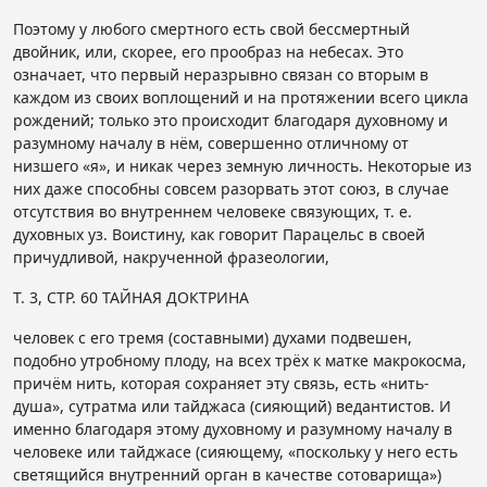
Поэтому у любого смертного есть свой бессмертный
двойник, или, скорее, его прообраз на небесах. Это
означает, что первый неразрывно связан со вторым в
каждом из своих воплощений и на протяжении всего цикла
рождений; только это происходит благодаря духовному и
разумному началу в нём, совершенно отличному от
низшего «я», и никак через земную личность. Некоторые из
них даже способны совсем разорвать этот союз, в случае
отсутствия во внутреннем человеке связующих, т. е.
духовных уз. Воистину, как говорит Парацельс в своей
причудливой, накрученной фразеологии,
Т. 3, СТР. 60 ТАЙНАЯ ДОКТРИНА
человек с его тремя (составными) духами подвешен,
подобно утробному плоду, на всех трёх к матке макрокосма,
причём нить, которая сохраняет эту связь, есть «нить-
душа», сутратма или тайджаса (сияющий) ведантистов. И
именно благодаря этому духовному и разумному началу в
человеке или тайджасе (сияющему, «поскольку у него есть
светящийся внутренний орган в качестве сотоварища»)