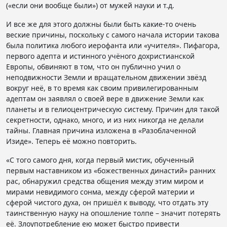
(«если они вообще были») от мужей науки и т.д.
И все же для этого должны были быть какие-то очень
веские причины, поскольку с самого начала истории такова
была политика любого иерофанта или «учителя». Пифагора,
первого адепта и истинного учёного дохристианской
Европы, обвиняют в том, что он публично учил о
неподвижности Земли и вращательном движении звёзд
вокруг неё, в то время как своим привилегированным
адептам он заявлял о своей вере в движение Земли как
планеты и в гелиоцентрическую систему. Причин для такой
секретности, однако, много, и из них никогда не делали
тайны. Главная причина изложена в «Разоблаченной
Изиде». Теперь её можно повторить.
«С того самого дня, когда первый мистик, обученный
первым наставником из «божественных династий» ранних
рас, обнаружил средства общения между этим миром и
мирами невидимого сонма, между сферой материи и
сферой чистого духа, он пришёл к выводу, что отдать эту
таинственную науку на опошление толпе – значит потерять
её. Злоупотребление ею может быстро привести