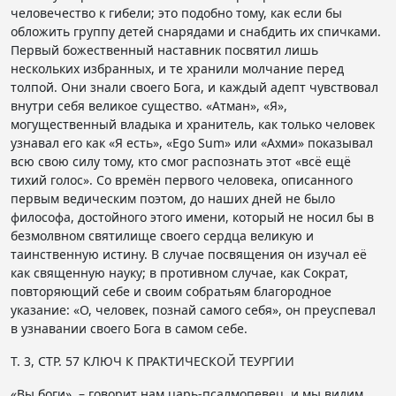
человечество к гибели; это подобно тому, как если бы
обложить группу детей снарядами и снабдить их спичками.
Первый божественный наставник посвятил лишь
нескольких избранных, и те хранили молчание перед
толпой. Они знали своего Бога, и каждый адепт чувствовал
внутри себя великое существо. «Атман», «Я»,
могущественный владыка и хранитель, как только человек
узнавал его как «Я есть», «Ego Sum» или «Ахми» показывал
всю свою силу тому, кто смог распознать этот «всё ещё
тихий голос». Со времён первого человека, описанного
первым ведическим поэтом, до наших дней не было
философа, достойного этого имени, который не носил бы в
безмолвном святилище своего сердца великую и
таинственную истину. В случае посвящения он изучал её
как священную науку; в противном случае, как Сократ,
повторяющий себе и своим собратьям благородное
указание: «О, человек, познай самого себя», он преуспевал
в узнавании своего Бога в самом себе.
Т. 3, СТР. 57 КЛЮЧ К ПРАКТИЧЕСКОЙ ТЕУРГИИ
«Вы боги», – говорит нам царь-псалмопевец, и мы видим,