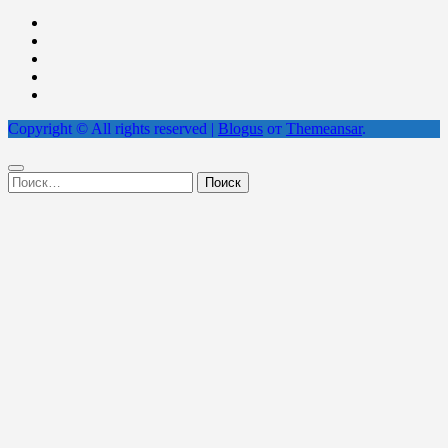
Copyright © All rights reserved
|
Blogus
от
Themeansar
.
Найти: