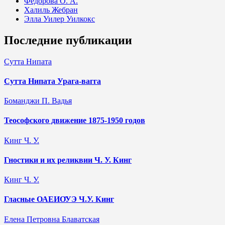
Фёдорова О. А.
Халиль Жебран
Элла Уилер Уилкокс
Последние публикации
Сутта Нипата
Сутта Нипата Урага-вагга
Боманджи П. Вадья
Теософского движение 1875-1950 годов
Кинг Ч. У.
Гностики и их реликвии Ч. У. Кинг
Кинг Ч. У.
Гласные ОАЕИО̄УЭ Ч.У. Кинг
Елена Петровна Блаватская