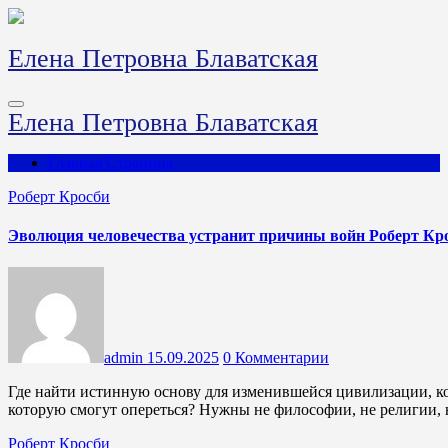
Перейти
к
содержимому
Елена Петровна Блаватская
Елена Петровна Блаватская
Главная Страница
Роберт Кросби
Эволюция человечества устранит причины войн Роберт Кр
admin
15.09.2025
0 Комментарии
Где найти истинную основу для изменившейся цивилизации, которую все мужчины и женщины смогут увидеть и на
которую смогут опереться? Нужны не философии, не религии, 
Роберт Кросби