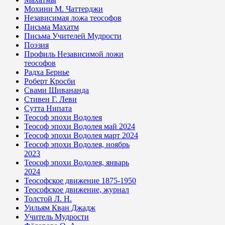
Мохини М. Чаттерджи
Независимая ложа теософов
Письма Махатм
Письма Учителей Мудрости
Поэзия
Профиль Независимой ложи
теософов
Радха Бернье
Роберт Кросби
Свами Шивананда
Стивен Г. Леви
Сутта Нипата
Теософ эпохи Водолея
Теософ эпохи Водолея май 2024
Теософ эпохи Водолея март 2024
Теософ эпохи Водолея, ноябрь
2023
Теософ эпохи Водолея, январь
2024
Теософское движение 1875-1950
Теософское движение, журнал
Толстой Л. Н.
Уильям Кван Джадж
Учитель Мудрости