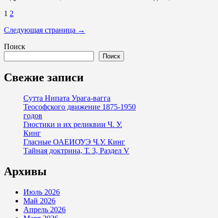
Пагинация
1
2
записей
Следующая страница →
Поиск
Поиск
Свежие записи
Сутта Нипата Урага-вагга
Теософского движение 1875-1950
годов
Гностики и их реликвии Ч. У.
Кинг
Гласные ОАЕИО̄УЭ Ч.У. Кинг
Тайная доктрина, Т. 3, Раздел V
Архивы
Июль 2026
Май 2026
Апрель 2026