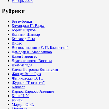
Ноябрь 2023
Рубрики
Без рубрики
Боманджи П. Вадья
Борис Цырков
Бхавани Шанкар
Бхагавад Гита
Видео
Воспоминания о Е. П. Блаватской
Дамодар К. Маваланкар
Джон Гарригес
Драгоценности Востока
Дхаммапада
Елена Петровна Блаватская
Жан де Винь Руж
Желиховская В. П.
Журнал "Теософия"
Каббала
Карлос Кардосо Авелине
Кинг Ч. У.
Книги
Марден О. С.
Махатмы