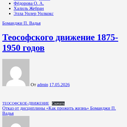
Фёдорова О. А.
Халиль Жебран
Элла Уилер Уилкокс
Боманджи П. Вадья
Теософского движение 1875-
1950 годов
От
admin
17.05.2026
ТЕОСОФСКОЕ-ДВИЖЕНИЕ
Скачать
Навигация
Отказ от дисциплины «Как прожить жизнь» Боманджи П.
Вадья
по
записям