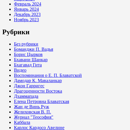
Февраль 2024
Январь 2024
Декабрь 2023
Ноябрь 2023
Рубрики
Без рубрики
Боманджи П. Вадья
Борис Цырков
Бхавани Шанкар
Бхагавад Гита
Видео
Воспоминания о Е. П. Блаватской
Дамодар К. Маваланкар
Джон Гарригес
Драгоценности Востока
Дхаммапада
Елена Петровна Блаватская
Жан де Винь Руж
Желиховская В. П.
Журнал "Теософия"
Каббала
Карлос Кардосо Авелине