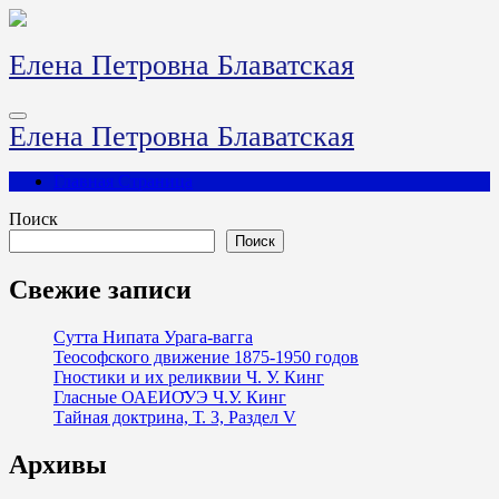
Перейти
к
содержимому
Елена Петровна Блаватская
Елена Петровна Блаватская
Главная Страница
Поиск
Поиск
Свежие записи
Сутта Нипата Урага-вагга
Теософского движение 1875-1950 годов
Гностики и их реликвии Ч. У. Кинг
Гласные ОАЕИО̄УЭ Ч.У. Кинг
Тайная доктрина, Т. 3, Раздел V
Архивы