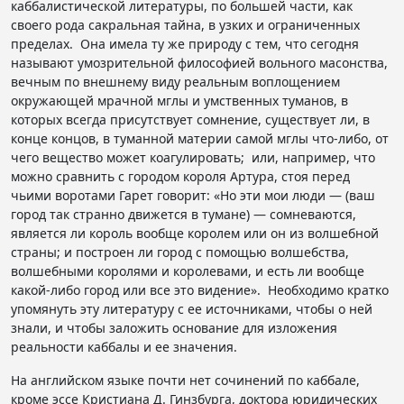
каббалистической литературы, по большей части, как
своего рода сакральная тайна, в узких и ограниченных
пределах. Она имела ту же природу с тем, что сегодня
называют умозрительной философией вольного масонства,
вечным по внешнему виду реальным воплощением
окружающей мрачной мглы и умственных туманов, в
которых всегда присутствует сомнение, существует ли, в
конце концов, в туманной материи самой мглы что-либо, от
чего вещество может коагулировать; или, например, что
можно сравнить с городом короля Артура, стоя перед
чьими воротами Гарет говорит: «Но эти мои люди — (ваш
город так странно движется в тумане) — сомневаются,
является ли король вообще королем или он из волшебной
страны; и построен ли город с помощью волшебства,
волшебными королями и королевами, и есть ли вообще
какой-либо город или все это видение». Необходимо кратко
упомянуть эту литературу с ее источниками, чтобы о ней
знали, и чтобы заложить основание для изложения
реальности каббалы и ее значения.
На английском языке почти нет сочинений по каббале,
кроме эссе Кристиана Д. Гинзбурга, доктора юридических