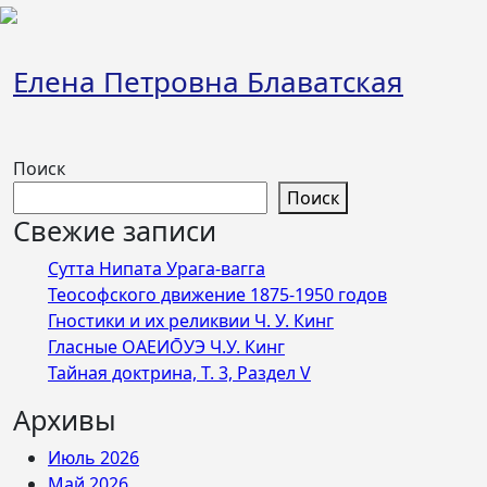
Перейти
к
содержимому
Елена Петровна Блаватская
Поиск
Поиск
Свежие записи
Сутта Нипата Урага-вагга
Теософского движение 1875-1950 годов
Гностики и их реликвии Ч. У. Кинг
Гласные ОАЕИО̄УЭ Ч.У. Кинг
Тайная доктрина, Т. 3, Раздел V
Архивы
Июль 2026
Май 2026