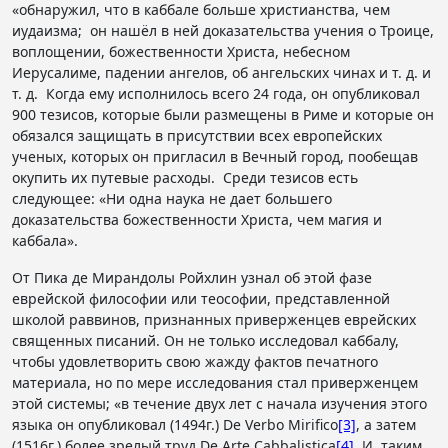
«обнаружил, что в каббале больше христианства, чем
иудаизма; он нашёл в ней доказательства учения о Троице,
воплощении, божественности Христа, небесном
Иерусалиме, падении ангелов, об ангельских чинах и т. д. и
т. д. Когда ему исполнилось всего 24 года, он опубликовал
900 тезисов, которые были размещены в Риме и которые он
обязался защищать в присутствии всех европейских
ученых, которых он пригласил в Вечный город, пообещав
окупить их путевые расходы. Среди тезисов есть
следующее: «Ни одна наука не дает большего
доказательства божественности Христа, чем магия и
каббала».
От Пика де Мирандолы Ройхлин узнал об этой фазе
еврейской философии или теософии, представленной
школой раввинов, признанных приверженцев еврейских
священных писаний. Он не только исследовал каббалу,
чтобы удовлетворить свою жажду фактов печатного
материала, но по мере исследования стал приверженцем
этой системы; «в течение двух лет с начала изучения этого
языка он опубликовал (1494г.) De Verbo Mirifico
[3]
, а затем
(1516г.) более зрелый труд De Arte Cabbalistica
[4]
. И, таким