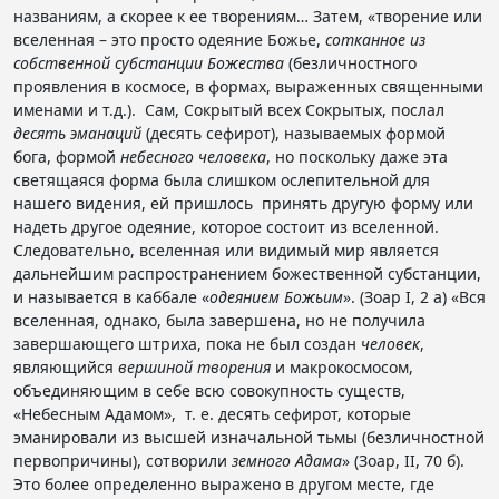
названиям, а скорее к ее творениям… Затем, «творение или
вселенная – это просто одеяние Божье,
сотканное из
собственной субстанции
Божества
(безличностного
проявления в космосе, в формах, выраженных священными
именами и т.д.). Сам, Сокрытый всех Сокрытых, послал
десять эманаций
(десять сефирот), называемых формой
бога, формой
небесного человека
, но поскольку даже эта
светящаяся форма была слишком ослепительной для
нашего видения, ей пришлось принять другую форму или
надеть другое одеяние, которое состоит из вселенной.
Следовательно, вселенная или видимый мир является
дальнейшим распространением божественной субстанции,
и называется в каббале «
одеянием Божьим
». (Зоар I, 2 а) «Вся
вселенная, однако, была завершена, но не получила
завершающего штриха, пока не был создан
человек
,
являющийся
вершиной творения
и макрокосмосом,
объединяющим в себе всю совокупность существ,
«Небесным Адамом», т. е. десять сефирот, которые
эманировали из высшей изначальной тьмы (безличностной
первопричины), сотворили
земного Адама
» (Зоар, II, 70 б).
Это более определенно выражено в другом месте, где