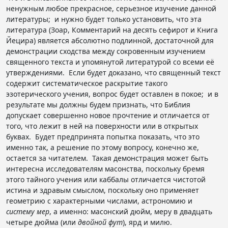
ненужным любое прекрасное, серьезное изучение данной
литературы; и нужно будет только установить, что эта
литература (Зоар, Комментарий на десять сефирот и Книга
Йецира) является абсолютно подлинной, достаточной для
демонстрации сходства между сокровенным изучением
священного текста и упомянутой литературой со всеми её
утверждениями. Если будет доказано, что священный текст
содержит систематическое раскрытие такого
эзотерического учения, вопрос будет оставлен в покое; и в
результате мы должны будем признать, что Библия
допускает совершенно новое прочтение и отличается от
того, что лежит в ней на поверхности или в открытых
буквах. Будет предпринята попытка показать, что это
именно так, а решение по этому вопросу, конечно же,
остается за читателем. Такая демонстрация может быть
интересна исследователям масонства, поскольку бремя
этого тайного учения или каббалы отличается чистотой
истина и здравым смыслом, поскольку оно применяет
геометрию с характерными числами, астрономию и
систему мер
, а именно: масонский дюйм, меру в двадцать
четыре дюйма (или
двойной фут
), ярд и милю.