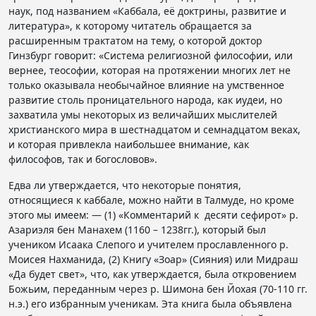
наук, под названием «Каббала, её доктрины, развитие и
литература», к которому читатель обращается за
расширенным трактатом на тему, о которой доктор
Гинзбург говорит: «Система религиозной философии, или
вернее, теософии, которая на протяжении многих лет не
только оказывала необычайное влияние на умственное
развитие столь проницательного народа, как иудеи, но
захватила умы некоторых из величайших мыслителей
христианского мира в шестнадцатом и семнадцатом веках,
и которая привлекла наибольшее внимание, как
философов, так и богословов».
Едва ли утверждается, что некоторые понятия,
относящиеся к каббале, можно найти в Талмуде, но кроме
этого мы имеем: — (1) «Комментарий к десяти сефирот» р.
Азариэля бен Манахем (1160 – 1238гг.), который был
учеником Исаака Слепого и учителем прославленного р.
Моисея Нахманида, (2) Книгу «Зоар» (Сияния) или Мидраш
«Да будет свет», что, как утверждается, была откровением
Божьим, переданным через р. Шимона бен Йохая (70-110 гг.
н.э.) его избранным ученикам. Эта книга была объявлена ​​