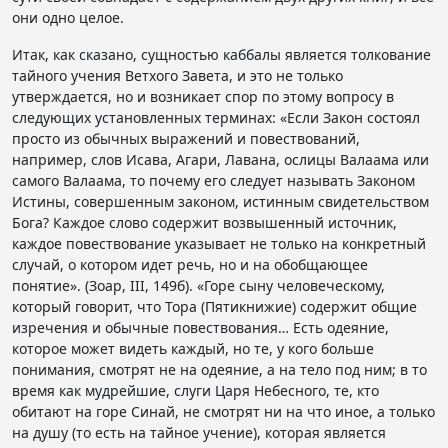
они одно целое.
Итак, как сказано, сущностью каббалы является толкование
тайного учения Ветхого Завета, и это не только
утверждается, но и возникает спор по этому вопросу в
следующих установленных терминах: «Если Закон состоял
просто из обычных выражений и повествований,
например, слов Исава, Агари, Лавана, ослицы Валаама или
самого Валаама, то почему его следует называть Законом
Истины, совершенным законом, истинным свидетельством
Бога? Каждое слово содержит возвышенный источник,
каждое повествование указывает не только на конкретный
случай, о котором идет речь, но и на обобщающее
понятие». (Зоар, III, 149б). «Горе сыну человеческому,
который говорит, что Тора (Пятикнижие) содержит общие
изречения и обычные повествования… Есть одеяние,
которое может видеть каждый, но те, у кого больше
понимания, смотрят не на одеяние, а на тело под ним; в то
время как мудрейшие, слуги Царя Небесного, те, кто
обитают на горе Синай, не смотрят ни на что иное, а только
на душу (то есть на тайное учение), которая является