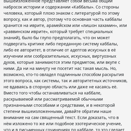
Вышеизложенное представляет собой весьма общий
набросок истории и содержании «Каббалы». Со стороны
человека, который плохо знаком с литературой по этому
вопросу, как и автор, (потому что основная часть каббалы
хранится на иврите, арамейском или «лишон хахамин», или
«раввинском иврите», который требует специальных
знаний), было бы глупо предполагать, что он может
подвергать критике либо переданную систему каббалы,
либо ее авторитет, в отличие от адептов искусных в её
изучении или сообразительных, искусных, виртуозных
духов, которые занимаются этим предметом, или вкупе с
ними. Да ни на минуту не посетит нас такая мысль. Но,
возможно, кто-то овладел подлинным способом раскрытия
этого вопроса, как системы, так и авторитетных источников,
не вдаваясь в спорную область или даже не касаясь её.
Вместо того чтобы останавливаться на каббале,
раскрываемой или рассматриваемой обычными
признанными способами и средствами, и в некоторой
степени вышеизложенными, давайте обратим наше
внимание на сам священный текст. Если доказать, что в
нём изложено то же или подобное эзотерическое учение,
что и в письменных сочинениях по каббале, то это сделает