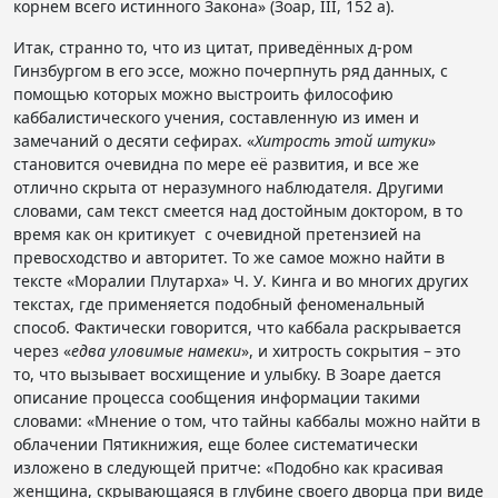
корнем всего истинного Закона» (Зоар, III, 152 а).
Итак, странно то, что из цитат, приведённых д-ром
Гинзбургом в его эссе, можно почерпнуть ряд данных, с
помощью которых можно выстроить философию
каббалистического учения, составленную из имен и
замечаний о десяти сефирах. «
Хитрость этой штуки
»
становится очевидна по мере её развития, и все же
отлично скрыта от неразумного наблюдателя. Другими
словами, сам текст смеется над достойным доктором, в то
время как он критикует с очевидной претензией на
превосходство и авторитет. То же самое можно найти в
тексте «Моралии Плутарха» Ч. У. Кинга и во многих других
текстах, где применяется подобный феноменальный
способ. Фактически говорится, что каббала раскрывается
через «
едва уловимые намеки
», и хитрость сокрытия – это
то, что вызывает восхищение и улыбку. В Зоаре дается
описание процесса сообщения информации такими
словами: «Мнение о том, что тайны каббалы можно найти в
облачении Пятикнижия, еще более систематически
изложено в следующей притче: «Подобно как красивая
женщина, скрывающаяся в глубине своего дворца при виде