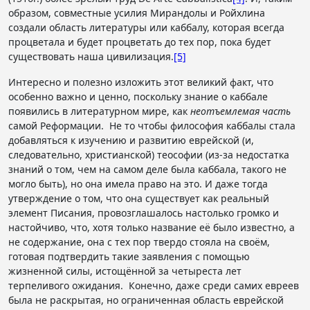
образом, совместные усилия Мирандолы и Ройхлина
создали область литературы или каббалу, которая всегда
процветала и будет процветать до тех пор, пока будет
существовать наша цивилизация.
[5]
Интересно и полезно изложить этот великий факт, что
особенно важно и ценно, поскольку знание о каббале
появились в литературном мире, как
неотъемлемая часть
самой Реформации. Не то чтобы философия каббалы стала
добавляться к изучению и развитию еврейской (и,
следовательно, христианской) теософии (из-за недостатка
знаний о том, чем на самом деле была каббала, такого не
могло быть), но она имела право на это. И даже тогда
утверждение о том, что она существует как реальный
элемент Писания, провозглашалось настолько громко и
настойчиво, что, хотя только название её было известно, а
не содержание, она с тех пор твердо стояла на своём,
готовая подтвердить такие заявления с помощью
жизненной силы, истощённой за четыреста лет
терпеливого ожидания. Конечно, даже среди самих евреев
была не раскрытая, но ограниченная область еврейской