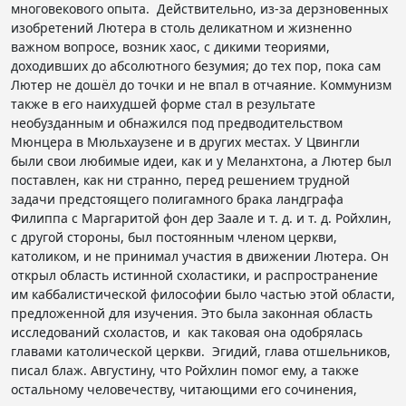
многовекового опыта. Действительно, из-за дерзновенных
изобретений Лютера в столь деликатном и жизненно
важном вопросе, возник хаос, с дикими теориями,
доходивших до абсолютного безумия; до тех пор, пока сам
Лютер не дошёл до точки и не впал в отчаяние. Коммунизм
также в его наихудшей форме стал в результате
необузданным и обнажился под предводительством
Мюнцера в Мюльхаузене и в других местах. У Цвингли
были свои любимые идеи, как и у Меланхтона, а Лютер был
поставлен, как ни странно, перед решением трудной
задачи предстоящего полигамного брака ландграфа
Филиппа с Маргаритой фон дер Заале и т. д. и т. д. Ройхлин,
с другой стороны, был постоянным членом церкви,
католиком, и не принимал участия в движении Лютера. Он
открыл область истинной схоластики, и распространение
им каббалистической философии было частью этой области,
предложенной для изучения. Это была законная область
исследований схоластов, и как таковая она одобрялась
главами католической церкви. Эгидий, глава отшельников,
писал блаж. Августину, что Ройхлин помог ему, а также
остальному человечеству, читающими его сочинения,