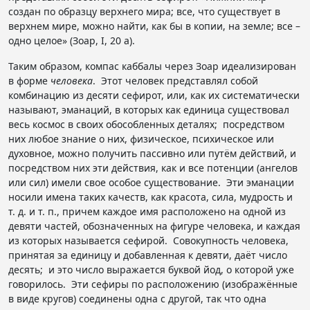
создан по образцу верхнего мира; все, что существует в
верхнем мире, можно найти, как бы в копии, на земле; все –
одно целое» (Зоар, I, 20 а).
Таким образом, компас каббалы через Зоар идеализирован
в форме
человека
. Этот человек представлял собой
комбинацию из десяти сефирот, или, как их систематически
называют, эманаций, в которых как единица существовал
весь космос в своих обособленных деталях; посредством
них любое знание о них, физическое, психическое или
духовное, можно получить пассивно или путём действий, и
посредством них эти действия, как и все потенции (ангелов
или сил) имели свое особое существование. Эти эманации
носили имена таких качеств, как красота, сила, мудрость и
т. д. и т. п., причем каждое имя расположено на одной из
девяти частей, обозначенных на фигуре человека, и каждая
из которых называется сефирой. Совокупность человека,
принятая за единицу и добавленная к девяти, даёт число
десять; и это число выражается буквой йод, о которой уже
говорилось. Эти сефиры по расположению (изображённые
в виде кругов) соединены одна с другой, так что одна