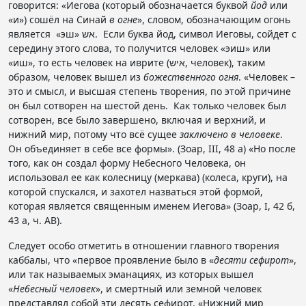
говорится: «Иегова (который обозначается буквой
йод
или
«и») сошёл на Синай
в огне
», словом, обозначающим огонь
является «эш» אש. Если буква йод, символ Иеговы, сойдет с
середину этого слова, то получится человек «эиш» или
«иш», то есть человек на иврите (איש, человек), таким
образом, человек вышел из
божественного огня
. «Человек –
это и смысл, и высшая степень творения, по этой причине
он был сотворен на шестой день. Как только человек был
сотворен, все было завершено, включая и верхний, и
нижний мир, потому что всё сущее
заключено в человеке
.
Он объединяет в себе все формы». (Зоар, III, 48 а) «Но после
того, как он создал форму Небесного Человека, он
использовал ее как колесницу (меркава) (колеса, круги), на
которой спускался, и захотел назваться этой формой,
которая является священным именем Иегова» (Зоар, I, 42 б,
43 а, ч. AB).
Следует особо отметить в отношении главного творения
каббалы, что «первое проявление было в «
десяти сефирот
»,
или так называемых эманациях, из которых вышел
«
Небесный человек
», и смертный или земной человек
представлял собой эти десять сефирот. «Нижний мир