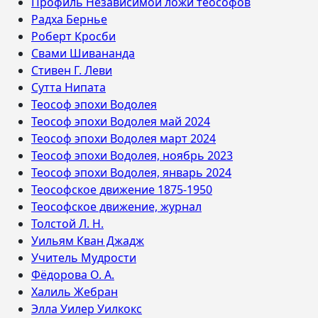
Профиль Независимой ложи теософов
Радха Бернье
Роберт Кросби
Свами Шивананда
Стивен Г. Леви
Сутта Нипата
Теософ эпохи Водолея
Теософ эпохи Водолея май 2024
Теософ эпохи Водолея март 2024
Теософ эпохи Водолея, ноябрь 2023
Теософ эпохи Водолея, январь 2024
Теософское движение 1875-1950
Теософское движение, журнал
Толстой Л. Н.
Уильям Кван Джадж
Учитель Мудрости
Фёдорова О. А.
Халиль Жебран
Элла Уилер Уилкокс