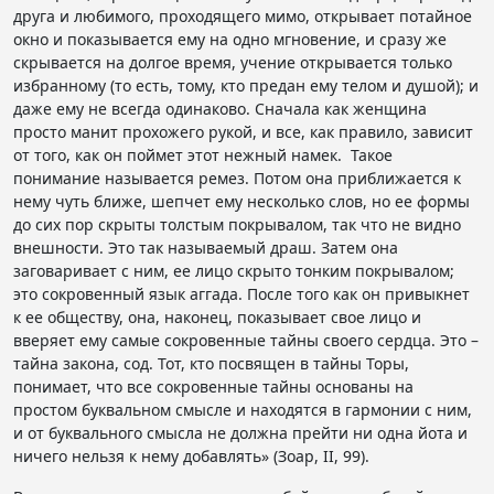
друга и любимого, проходящего мимо, открывает потайное
окно и показывается ему на одно мгновение, и сразу же
скрывается на долгое время, учение открывается только
избранному (то есть, тому, кто предан ему телом и душой); и
даже ему не всегда одинаково. Сначала как женщина
просто манит прохожего рукой, и все, как правило, зависит
от того, как он поймет этот нежный намек. Такое
понимание называется ремез. Потом она приближается к
нему чуть ближе, шепчет ему несколько слов, но ее формы
до сих пор скрыты толстым покрывалом, так что не видно
внешности. Это так называемый драш. Затем она
заговаривает с ним, ее лицо скрыто тонким покрывалом;
это сокровенный язык аггада. После того как он привыкнет
к ее обществу, она, наконец, показывает свое лицо и
вверяет ему самые сокровенные тайны своего сердца. Это –
тайна закона, сод. Тот, кто посвящен в тайны Торы,
понимает, что все сокровенные тайны основаны на
простом буквальном смысле и находятся в гармонии с ним,
и от буквального смысла не должна прейти ни одна йота и
ничего нельзя к нему добавлять» (Зоар, II, 99).