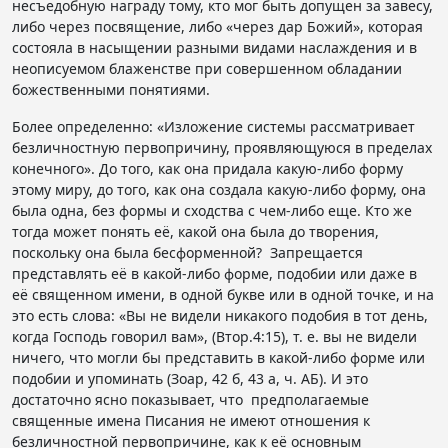
несъедобную награду тому, кто мог быть допущен за завесу,
либо через посвящение, либо «через дар Божий», которая
состояла в насыщении разными видами наслаждения и в
неописуемом блаженстве при совершенном обладании
божественными понятиями.
Более определенно: «Изложение системы рассматривает
безличностную первопричину, проявляющуюся в пределах
конечного». До того, как она придала какую-либо форму
этому миру, до того, как она создала какую-либо форму, она
была одна, без формы и сходства с чем-либо еще. Кто же
тогда может понять её, какой она была до творения,
поскольку она была бесформенной? Запрещается
представлять её в какой-либо форме, подобии или даже в
её священном имени, в одной букве или в одной точке, и на
это есть слова: «Вы не видели никакого подобия в тот день,
когда Господь говорил вам», (Втор.4:15), т. е. вы не видели
ничего, что могли бы представить в какой-либо форме или
подобии и упоминать (Зоар, 42 б, 43 а, ч. АБ). И это
достаточно ясно показывает, что предполагаемые
священные имена Писания не имеют отношения к
безличностной первопричине, как к её основным