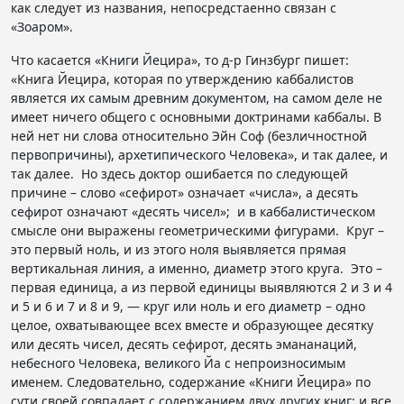
как следует из названия, непосредстаенно связан с
«Зоаром».
Что касается «Книги Йецира», то д-р Гинзбург пишет:
«Книга Йецира, которая по утверждению каббалистов
является их самым древним документом, на самом деле не
имеет ничего общего с основными доктринами каббалы. В
ней нет ни слова относительно Эйн Соф (безличностной
первопричины), архетипического Человека», и так далее, и
так далее. Но здесь доктор ошибается по следующей
причине – слово «сефирот» означает «числа», а десять
сефирот означают «десять чисел»; и в каббалистическом
смысле они выражены геометрическими фигурами. Круг –
это первый ноль, и из этого ноля выявляется прямая
вертикальная линия, а именно, диаметр этого круга. Это –
первая единица, а из первой единицы выявляются 2 и 3 и 4
и 5 и 6 и 7 и 8 и 9, — круг или ноль и его диаметр – одно
целое, охватывающее всех вместе и образующее десятку
или десять чисел, десять сефирот, десять эмананаций,
небесного Человека, великого Йа с непроизносимым
именем. Следовательно, содержание «Книги Йецира» по
сути своей совпадает с содержанием двух других книг; и все