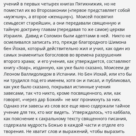
учений в первых четырех книгах Пятикнижия, но не
поместил их во Второзаконии («первое представляет собой
«
мужчину
», а второе «
женщину
»). Моисей посвятил
семьдесят старейшин, а они передавали священную и
тайную доктрину главам (передавая то же самое) церкви
Израиля. Давид и Соломон были адептами в ней. Никто не
осмеливался записать это, прежде благородного Шимона
бен Йохая, который действительно жил и учил, как один из
самых знаменитых богословов во времена разрушения
второго храма; и его учения, как утверждается, составляют
книгу «Зоар», изданную, как уже было сказано, Моисеем де
Леоном Валлидолидом в Испании. Но Бен Иохай, или кто бы
ни трудился под его именем, хотя он и писал, и публиковал,
как уже было сказано, покрывал истинные учения
завесами, так что никто, кроме посвященного, или, как
говорят, «через дар Божий» не мог проникнуть за них.
Однако эти завесы из слов все еще явно содержали тайное
учение для тех, кто мог видеть. Утверждалось, что каббала,
как пояснение к сакральному тексту священного писания,
содержала мудрость Божью в каждой части и отделе его
творения. Не хватит слов и выражений, чтобы выразить