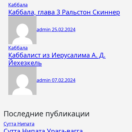
Каббала
Каббала, глава 3 Ральстон Скиннер
admin
25.02.2024
Каббала
Каббалист из Иерусалима А. Д.
Йехезкель
admin
07.02.2024
Последние публикации
Сутта Нипата
Сутта Нипата Урага-вагга