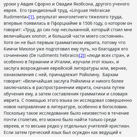
уроки у Авдия Сфорно и Овадии Якобсона, другого ученого
еврея. Его грандиозный труд, «Linguae Hebraicae
Rudimenta»
[1]
, результат многолетнего тяжелого труда,
впервые появилась в Пфорцхайме в 1506 году, о котором он
говорит: «Труд, до сих пор неслыханной, который стоил мне
величайших хлопот, и большой части моего состояния».
Хотя он не был первым грамматиком иврита, потому что
Кимчи Михлол уже подготовил ему путь, но благодаря его
сочинению (De rudiments hebraicis
[2]
) «люди всех стран, и
особенно в Германии и Италии, изучали этот язык», и
заслуга возрождения еврейской литературы или, вернее,
ознакомления с ней, принадлежит Ройхлину. Бархам
говорит: «Величайшая заслуга Ройхлина и никого более
заключалась в распространении иврита, сначала путем
обучения ему, а затем составления грамматики и словаря
иврита. С помощью этого языка он исследовал совершенно
новое направление в литературе, особенно в богословии.
Поскольку такое исследование было неизвестно в течение
почти столетия, его можно было найти только среди
евреев, и то весьма редко у отдельных учителей-христиан.
Если затем греческий язык был осужден как ведущий к