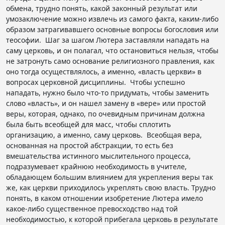
обмена, трудно понять, какой законный результат или
умозаключение можно извлечь из самого факта, каким-либо
образом затрагивавшего основные вопросы богословия или
теософии. Шаг за шагом Лютера заставляли нападать на
саму церковь, и он полагал, что остановиться нельзя, чтобы
не затронуть само основание религиозного правления, как
оно тогда осуществлялось, а именно, «власть церкви» в
вопросах церковной дисциплины. Чтобы успешно
нападать, нужно было что-то придумать, чтобы заменить
слово «власть», и он нашел замену в «вере» или простой
веры, которая, однако, по очевидным причинам должна
была быть всеобщей для масс, чтобы сплотить
организацию, а именно, саму церковь. Всеобщая вера,
основанная на простой абстракции, то есть без
вмешательства истинного мыслительного процесса,
подразумевает крайнюю необходимость в учителе,
обладающем большим влиянием для укрепления веры так
же, как церкви приходилось укреплять свою власть. Трудно
понять, в каком отношении изобретение Лютера имело
какое-либо существенное превосходство над той
необходимостью, к которой прибегала церковь в результате