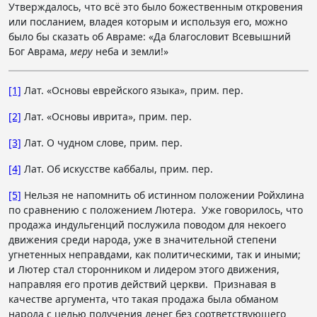
Утверждалось, что всё это было божественным откровения
или посланием, владея которым и используя его, можно
было бы сказать об Авраме: «Да благословит Всевышний
Бог Аврама,
меру
неба и земли!»
[1]
Лат. «Основы еврейского языка», прим. пер.
[2]
Лат. «Основы иврита», прим. пер.
[3]
Лат. О чудном слове, прим. пер.
[4]
Лат. Об искусстве каббалы, прим. пер.
[5]
Нельзя не напомнить об истинном положении Ройхлина
по сравнению с положением Лютера. Уже говорилось, что
продажа индульгенций послужила поводом для некоего
движения среди народа, уже в значительной степени
угнетенных неправдами, как политическими, так и иными;
и Лютер стал сторонником и лидером этого движения,
направляя его против действий церкви. Признавая в
качестве аргумента, что такая продажа была обманом
народа с целью получения денег без соответствующего