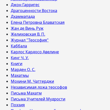
Джон Гарригес
Драгоценности Востока
Дхаммапада
Елена Петровна Блаватская
Жан де Винь Руж
Желиховская В. П.
Журнал "Теософия"
Каббала
Карлос Кардосо Авелине
Кинг Ч. У.
Книги
Марден О. С.
Махатмы
Мохини М. Чаттерджи
Независимая ложа теософов
Письма Махатм
Письма Учителей Мудрости
Поэзия