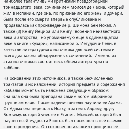
наиболее талантливыми критиками псевдографией
тринадцатого века, сочинением Моисея де Леона, который
жил в Испании, где она, по признанию его жены и дочери,
была после его смерти впервые опубликована и
продавалась как произведение р. Шимона бен Йохая. А
также (3) Книгу Йецира или Книгу Творения неизвестного
века и авторства, но упоминаемую еще в одиннадцатом
веке в книге «Кузари», написанной р. Иегудой а-Леви, в
качестве литературного источника для всей системы и
всего диапазона обнаруженных сочинений. Именно из
этих источников состоит весь объём литературы по
каббале.
На основании этих источников, а также бесчисленных
трактатов и их изложений, история предмета и содержания
каббалы может быть изложена следующим образом:
сначала она была преподана самим Богом избранной
группе ангелов. После падения ангелы научили её Адама.
От Адама она перешла к Ноаху, а затем к Авраму, другу
Божьему, который унес её в Египет. Моисей, который был
научен всей мудрости Египта, был посвящен в неё в земле
своего рождения. Он сокровенно изложил принципы её