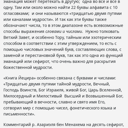
эманация может перетекать в другую; одна во все и все в
одну. Там или около можно найти 22 буквы алфавита с 10
огласовками; и они называются «тридцатью двумя путями
или каналами мудрости». И так как эти буквы также
обозначают числа, то в этом диапазоне есть всевозможные
способы выражения
словами и числами
. Нужно толковать
Ветхий Завет, и особенно Тору, тайным или эзотерическим
способом в соответствии с этим утверждением, то есть с
помощью числовых значений букв, составляющих слова, с
заменой и перестановкой букв, так как это одна из функций
эманаций или сефирот, что очень важно для раскрытия
божественной мудрости.
«Книга Йецира» особенно связана с буквами и числами:
«Тридцатью двумя путями тайной мудрости, Вечный,
Господь Воинств, Бог Израиля, живой Бог, Царь Вселенной,
Милосердный и Милостивый Высший и Возвышенный Бог,
пребывающий в вечности, славно и свято имя Его,
сотворил мир с помощью чисел, фонетического языка и
письменности».
Комментарий р. Азариэля бен Менахема на десять сефирот,