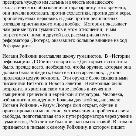
презирать чуждую им латынь и вялость монашеского
схоластического образования и тарабарщину того времени,
они начали восставать против схоластики, против догм веры,
проповедуемых церковью, и даже против религиозных
взглядов христианского мира вообще. История показывает
нам разные пути гуманистов в этом отношении; и мы
встретимся с ними в другой раз, рассматривая путь
реформатора (Лютера), оказавшего большое влияние на ход
Реформации».
Иоганн Ройхлин возглавлял школу гуманистов. В «Истории
реформации» Д’Обинье говорится: «Для торжества истины
было, прежде всего, необходимо, чтобы оружие, которым она
должна была победить, было взято из арсеналов, где оно
пролежало целую вечность. Эти оружие было священными
писаниями Ветхого и Нового Заветов. Необходимо было
возродить в христианском мире любовь к изучению
священной греческой и еврейской литературы. Человека,
избранного провидением Божьим для этой задачи, звали
Иоганн Ройхлин. «Разум Лютера был открыт, обучен и
ориентирован на мышление, устремления и проблески света
свободы, подготавливая его к пути реформатора через учение
гуманистов, Ройхлин же был признан им их главой. В этом он
признается в письме к самому Ройхлину, в котором пишет: