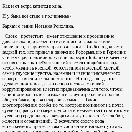
Как и от ветра катится волна,
И у быка всё стадо в подчиненье».
Бархам о гении Иоганна Ройхлина.
Слово «протестант» имеет отношение к просеиванию
доказательств, отделению истинного от ложного или
порочного, и протесту против альянса. Это было долгом и
задачей тех, кто привел в движение Реформацию в Германии.
Системы религиозной власти используют Библию в качестве
основы, так как требуется некий элемент подобного рода,
чтобы ухватить крепкой, естественной и жёсткой хваткой
самые глубокие чувства, надежды и чаяния человеческого
сердца, в своей идеальной чистоте. Но тогда, когда это
сделано, почти всегда эта основа в союзе с тонкой
коррумпированной властью предназначена для того, чтобы
санкционировать всевозможные злоупотребления против
общего блага, права и здравого смысла. Такие
злоупотребления, особенно те, которые возникают на почве
суеверия, растут по мере глупости и невежества (из-за того же
суеверия) среди народа, которым они управляют без любви,
жалости и ограничений. В результате своего рода
естественного процесса такое состояние возникает у самих
заговорщиков, низводя их на подобный низший уровень.