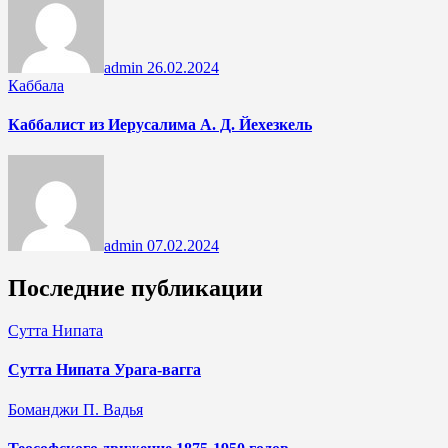
admin
26.02.2024
Каббала
Каббалист из Иерусалима А. Д. Йехезкель
admin
07.02.2024
Последние публикации
Сутта Нипата
Сутта Нипата Урага-вагга
Боманджи П. Вадья