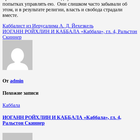
попытках управлять ею. Они слишком часто забывали об
этом, и в результате религии, власть и свобода страдали
вместе.
Навигация
Каббалист из Иерусалима А. Д. Йехезкель
ИОГАНН РОЙХЛИН И КАББАЛА «Каббала», гл. 4, Ральстон
по
Скиннер
записям
От
admin
Похожие записи
Каббала
ИОГАНН РОЙХЛИН И КАББАЛА «Каббала», гл. 4,
Ральстон Скиннер