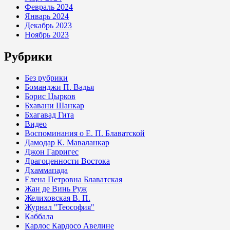
Февраль 2024
Январь 2024
Декабрь 2023
Ноябрь 2023
Рубрики
Без рубрики
Боманджи П. Вадья
Борис Цырков
Бхавани Шанкар
Бхагавад Гита
Видео
Воспоминания о Е. П. Блаватской
Дамодар К. Маваланкар
Джон Гарригес
Драгоценности Востока
Дхаммапада
Елена Петровна Блаватская
Жан де Винь Руж
Желиховская В. П.
Журнал "Теософия"
Каббала
Карлос Кардосо Авелине