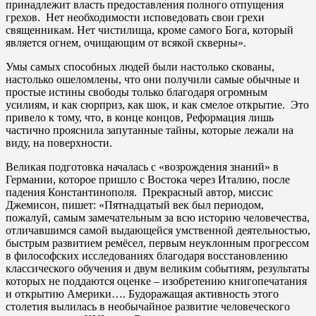
принадлежит власть предоставления полного отпущения
грехов. Нет необходимости исповедовать свои грехи
священникам. Нет чистилища, кроме самого Бога, который
является огнем, очищающим от всякой скверны».
Умы самых способных людей были настолько скованы,
настолько ошеломлены, что они получили самые обычные и
простые истины свободы только благодаря огромным
усилиям, и как сюрприз, как шок, и как смелое открытие. Это
привело к тому, что, в конце концов, Реформация лишь
частично прояснила запутанные тайны, которые лежали на
виду, на поверхности.
Великая подготовка началась с «возрождения знаний» в
Германии, которое пришло с Востока через Италию, после
падения Константинополя. Прекрасный автор, миссис
Джемисон, пишет: «Пятнадцатый век был периодом,
пожалуй, самым замечательным за всю историю человечества,
отличавшимся самой выдающейся умственной деятельностью,
быстрым развитием ремёсел, первым неуклонным прогрессом
в философских исследованиях благодаря восстановлению
классического обучения и двум великим событиям, результаты
которых не поддаются оценке – изобретению книгопечатания
и открытию Америки…. Будоражащая активность этого
столетия вылилась в необычайное развитие человеческого