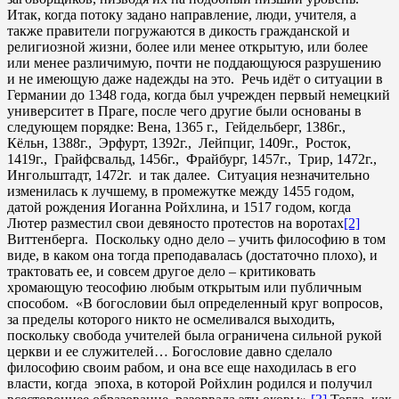
Итак, когда потоку задано направление, люди, учителя, а
также правители погружаются в дикость гражданской и
религиозной жизни, более или менее открытую, или более
или менее различимую, почти не поддающуюся разрушению
и не имеющую даже надежды на это. Речь идёт о ситуации в
Германии до 1348 года, когда был учрежден первый немецкий
университет в Праге, после чего другие были основаны в
следующем порядке: Вена, 1365 г., Гейдельберг, 1386г.,
Кёльн, 1388г., Эрфурт, 1392г., Лейпциг, 1409г., Росток,
1419г., Грайфсвальд, 1456г., Фрайбург, 1457г., Tрир, 1472г.,
Ингольштадт, 1472г. и так далее. Ситуация незначительно
изменилась к лучшему, в промежутке между 1455 годом,
датой рождения Иоганна Ройхлина, и 1517 годом, когда
Лютер разместил свои девяносто протестов на воротах
[2]
Виттенберга. Поскольку одно дело – учить философию в том
виде, в каком она тогда преподавалась (достаточно плохо), и
трактовать ее, и совсем другое дело – критиковать
хромающую теософию любым открытым или публичным
способом. «В богословии был определенный круг вопросов,
за пределы которого никто не осмеливался выходить,
поскольку свобода учителей была ограничена сильной рукой
церкви и ее служителей… Богословие давно сделало
философию своим рабом, и она все еще находилась в его
власти, когда эпоха, в которой Ройхлин родился и получил