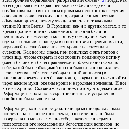
всестороннее образование, разорвала эти оковы».
[3]
Тогда, как
и сегодня, высшей карающей властью были созданы и
опубликованы во всех просматриваемых ею книгах сведения
о великих геологических эпохах, ограниченных шестью
обычными днями, потому что церковь так истолковывала
чтение Книги Бытия. В Германии, как и в других местах, в то
время простые истины священного писания были по
невинному невежеству и коварному обману искажены и
одеты в фальшивые одежды в соответствии с целями власти,
играющей на еще более низшем уровне невежества и
суеверия. Как все мы знаем, при попытках снять покров с
чудовища, чтобы открыть и освободить подлинную истину
(какой бы она ни была правильной и объективной сама по
себе, какой бы необходимой она ни были для продвижения
человечества в области свободы знаний личности) в
нанешние времена хотя бы частично, людям пришлось пройти
через адские муки, океаны крови и народные волнения. И все
во имя Христа! Сказано «частично», потому что даже после
Реформации работа по раскрытию истины и устранению
ошибок не была закончена.
Реформация, которая в результате непременно должна была
повлиять на развитие интеллекта, рано или поздно была
извержена на мир не сама по себе, в качестве предмета
первостепенного исследования богословских вопросов, но