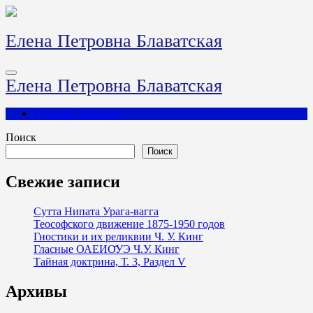
Перейти
к
содержимому
Елена Петровна Блаватская
Елена Петровна Блаватская
Главная Страница
Поиск
Поиск
Свежие записи
Сутта Нипата Урага-вагга
Теософского движение 1875-1950 годов
Гностики и их реликвии Ч. У. Кинг
Гласные ОАЕИО̄УЭ Ч.У. Кинг
Тайная доктрина, Т. 3, Раздел V
Архивы