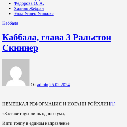
Фёдорова О. А.
Халиль Жебран
Элла Уилер Уилкокс
Каббала
Каббала, глава 3 Ральстон
Скиннер
От
admin
25.02.2024
НЕМЕЦКАЯ РЕФОРМАЦИЯ И ИОГАНН РОЙХЛИН
[1]
.
«Заставит дух лишь одного ума,
Идти толпу в едином направленье,