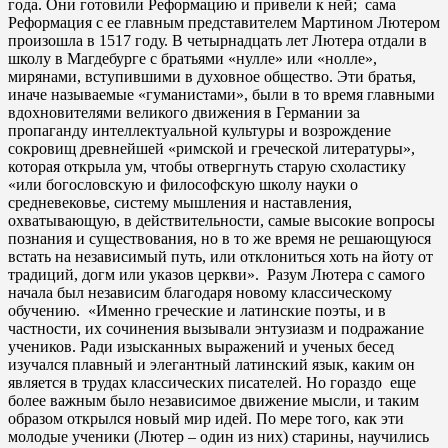
года. Они готовили Реформацию и привели к ней; сама
Реформация с ее главным представителем Мартином Лютером
произошла в 1517 году. В четырнадцать лет Лютера отдали в
школу в Магдебурге с братьями «нулле» или «нолле»,
мирянами, вступившими в духовное общество. Эти братья,
иначе называемые «гуманистами», были в то время главными
вдохновителями великого движения в Германии за
пропаганду интеллектуальной культуры и возрождение
сокровищ древнейшей «римской и греческой литературы»,
которая открыла ум, чтобы отвергнуть старую схоластику
«или богословскую и философскую школу науки о
средневековье, систему мышления и наставления,
охватывающую, в действительности, самые высокие вопросы
познания и существования, но в то же время не решающуюся
встать на независимый путь, или отклониться хоть на йоту от
традиций, догм или указов церкви». Разум Лютера с самого
начала был независим благодаря новому классическому
обучению. «Именно греческие и латинские поэты, и в
частности, их сочинения вызывали энтузиазм и подражание
учеников. Ради изысканных выражений и ученых бесед
изучался плавный и элегантный латинский язык, каким он
является в трудах классических писателей. Но гораздо еще
более важным было независимое движение мысли, и таким
образом открылся новый мир идей. По мере того, как эти
молодые ученики (Лютер – один из них) старины, научились