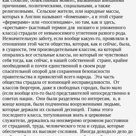
как событие, объективный момент, вызванный внешними
причинами, политическими, социальными, а также
религиозными. Сельские жители, или народные массы,
которых в Англии называют «йоменами», а в этой стране
«фермерами» или «поселенцами», но там, как и здесь,
«крестьяне» (кастовый термин для низшего и униженного
класса) страдали от невыносимого угнетения разного рода.
Незначительную заботу, если вообще какую-то, проявляли в
отношении этой части общества, которая, как и сейчас, была,
в сущности, тем производительным классом, на который
опирались все остальные классы, но который не чувствовал
себя тогда, как сейчас, в нашей собственной стране, крайне
необходимой и почти единственной в своем роде
спасительной опорой для сохранения безопасности
правительства и привилегий всего народа. Эта часть
общества страдала от вопиющей несправедливости. От
классов бюргеров, даже в свободных городах, было мало
(если вообще кто-то был) представителей непосредственно в
советах нации. Они были разделены по интересам, и, в
конце концов, были подчинены вооруженными людьми,
которые держали их сильной десницей. Главы этого
последнего класса, титулованная знать и церковные
служители, держались на неизмеримо огромном расстоянии
от страданий, труда, человеческого тела и сердца, которые
обеспечивали их высокие сословия. Иногда доходило дело до