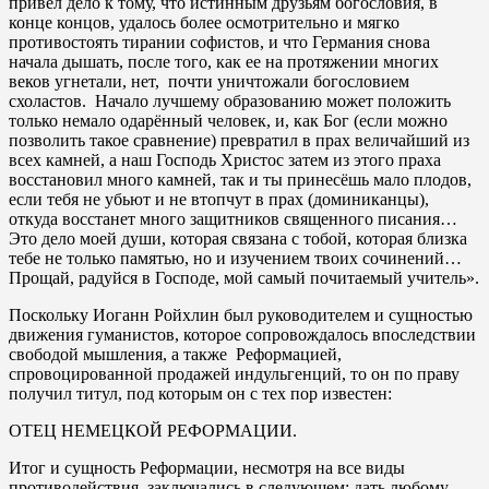
привел дело к тому, что истинным друзьям богословия, в
конце концов, удалось более осмотрительно и мягко
противостоять тирании софистов, и что Германия снова
начала дышать, после того, как ее на протяжении многих
веков угнетали, нет, почти уничтожали богословием
схоластов. Начало лучшему образованию может положить
только немало одарённый человек, и, как Бог (если можно
позволить такое сравнение) превратил в прах величайший из
всех камней, а наш Господь Христос затем из этого праха
восстановил много камней, так и ты принесёшь мало плодов,
если тебя не убьют и не втопчут в прах (доминиканцы),
откуда восстанет много защитников священного писания…
Это дело моей души, которая связана с тобой, которая близка
тебе не только памятью, но и изучением твоих сочинений…
Прощай, радуйся в Господе, мой самый почитаемый учитель».
Поскольку Иоганн Ройхлин был руководителем и сущностью
движения гуманистов, которое сопровождалось впоследствии
свободой мышления, а также Реформацией,
спровоцированной продажей индульгенций, то он по праву
получил титул, под которым он с тех пор известен:
ОТЕЦ НЕМЕЦКОЙ РЕФОРМАЦИИ.
Итог и сущность Реформации, несмотря на все виды
противодействия, заключались в следующем: дать любому