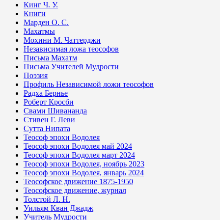
Кинг Ч. У.
Книги
Марден О. С.
Махатмы
Мохини М. Чаттерджи
Независимая ложа теософов
Письма Махатм
Письма Учителей Мудрости
Поэзия
Профиль Независимой ложи теософов
Радха Бернье
Роберт Кросби
Свами Шивананда
Стивен Г. Леви
Сутта Нипата
Теософ эпохи Водолея
Теософ эпохи Водолея май 2024
Теософ эпохи Водолея март 2024
Теософ эпохи Водолея, ноябрь 2023
Теософ эпохи Водолея, январь 2024
Теософское движение 1875-1950
Теософское движение, журнал
Толстой Л. Н.
Уильям Кван Джадж
Учитель Мудрости