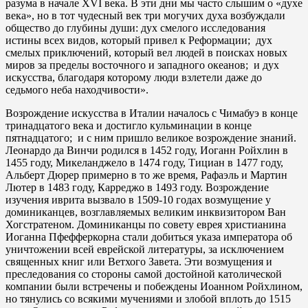
разума в начале XVI века. В эти дни мы часто слышим о «духе
века», но в тот чудесный век три могучих духа возбуждали
общество до глубины души: дух смелого исследования
истины всех видов, который привел к Реформации; дух
смелых приключений, который вел людей в поисках новых
миров за пределы восточного и западного океанов; и дух
искусства, благодаря которому люди взлетели даже до
седьмого неба находчивости».
Возрождение искусства в Италии началось с Чимабуэ в конце
тринадцатого века и достигло кульминации в конце
пятнадцатого; и с ним пришло великое возрождение знаний.
Леонардо да Винчи родился в 1452 году, Иоганн Ройхлин в
1455 году, Микеланджело в 1474 году, Тициан в 1477 году,
Альберт Дюрер примерно в то же время, Рафаэль и Мартин
Лютер в 1483 году, Карреджо в 1493 году. Возрождение
изучения иврита вызвало в 1509-10 годах возмущение у
доминиканцев, возглавляемых великим инквизитором Ван
Хогстратеном. Доминиканцы по совету еврея христианина
Иоганна Пфефферкорна стали добиться указа императора об
уничтожении всей еврейской литературы, за исключением
священных книг или Ветхого Завета. Эти возмущения и
преследования со стороны самой достойной католической
компании были встречены и побеждены Иоанном Ройхлином,
но тянулись со всякими мучениями и злобой вплоть до 1515