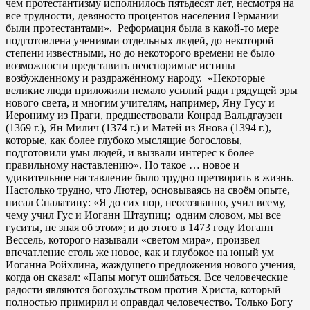
чем протестантизму исполнилось пятьдесят лет, несмотря на
все трудности, девяносто процентов населения Германии
были протестантами». Реформация была в какой-то мере
подготовлена ​​учениями отдельных людей, до некоторой
степени известными, но до некоторого времени не было
возможности представить неоспоримые истины
возбужденному и раздражённому народу. «Некоторые
великие люди приложили немало усилий ради грядущей эры
нового света, и многим учителям, например, Яну Гусу и
Иерониму из Праги, предшествовали Конрад Вальдгаузен
(1369 г.), Ян Милич (1374 г.) и Матей из Янова (1394 г.),
которые, как более глубоко мыслящие богословы,
подготовили умы людей, и вызвали интерес к более
правильному наставлению». Но такое … новое и
удивительное наставление было трудно претворить в жизнь.
Настолько трудно, что Лютер, основываясь на своём опыте,
писал Спалатину: «Я до сих пор, неосознанно, учил всему,
чему учил Гус и Иоганн Штаупиц; одним словом, мы все
гуситы, не зная об этом»; и до этого в 1473 году Иоганн
Вессель, которого называли «светом мира», произвел
впечатление столь же новое, как и глубокое на юный ум
Иоганна Ройхлина, жаждущего предложения нового учения,
когда он сказал: «Папы могут ошибаться. Все человеческие
радости являются богохульством против Христа, который
полностью примирил и оправдал человечество. Только Богу