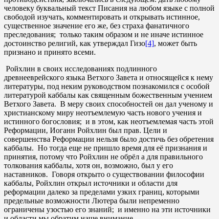
человеку буквальный текст Писания на любом языке с полной
свободой изучать, комментировать и открывать истинное,
существенное значение его же, без страха фанатичного
преследования; только таким образом и не иначе истинное
достоинство религий, как утверждал Гизо
[4]
, может быть
признано и принято всеми.
Ройхлин в своих исследованиях подлинного
древнееврейского языка Ветхого Завета и относящейся к нему
литературы, под неким руководством познакомился с особой
литературой каббалы как священным божественным учением
Ветхого Завета. В меру своих способностей он дал ученому и
христианскому миру неотъемлемую часть нового учения и
истинного богословия; и в этом, как неотъемлемая часть этой
Реформации, Иоганн Ройхлин был прав. Цели и
совершенства Реформации нельзя было достичь без обретения
каббалы. Но тогда еще не пришло время для её признания и
принятия, потому что Ройхлин не обрёл а для правильного
толкования каббалы, хотя он, возможно, был у его
наставников. Говоря открыто о существовании философии
каббалы, Ройхлин открыл источники и области для
реформации далеко за пределами узких границ, которыми
предельные возможности Лютера были непременно
ограничены узостью его знаний; и именно на эти источники
и области мы обратим наше внимание.