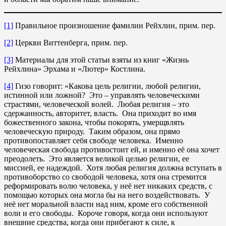
[1]
Правильное произношение фамилии Рейхлин, прим. пер.
[2]
Церкви Виттенберга, прим. пер.
[3]
Материалы для этой статьи взяты из книг «Жизнь
Рейхлина» Эрхама и «Лютер» Костлина.
[4]
Гизо говорит: «Какова цель религии, любой религии,
истинной или ложной? Это – управлять человеческими
страстями, человеческой волей. Любая религия – это
сдержанность, авторитет, власть. Она приходит во имя
божественного закона, чтобы покорять, умерщвлять
человеческую природу. Таким образом, она прямо
противопоставляет себя свободе человека. Именно
человеческая свобода противостоит ей, и именно её она хочет
преодолеть. Это является великой целью религии, ее
миссией, ее надеждой. Хотя любая религия должна вступать в
противоборство со свободой человека, хотя она стремится
реформировать волю человека, у неё нет никаких средств, с
помощью которых она могла бы на него воздействовать. У
неё нет моральной власти над ним, кроме его собственной
воли и его свободы. Короче говоря, когда они используют
внешние средства, когда они прибегают к силе, к