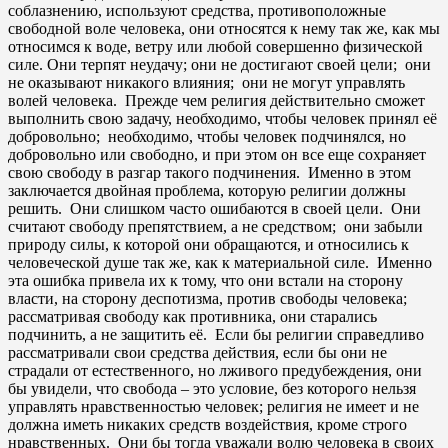
соблазнению, используют средства, противоположные
свободной воле человека, они относятся к нему так же, как мы
относимся к воде, ветру или любой совершенно физической
силе. Они терпят неудачу; они не достигают своей цели; они
не оказывают никакого влияния; они не могут управлять
волей человека. Прежде чем религия действительно сможет
выполнить свою задачу, необходимо, чтобы человек принял её
добровольно; необходимо, чтобы человек подчинялся, но
добровольно или свободно, и при этом он все еще сохраняет
свою свободу в разгар такого подчинения. Именно в этом
заключается двойная проблема, которую религии должны
решить. Они слишком часто ошибаются в своей цели. Они
считают свободу препятствием, а не средством; они забыли
природу силы, к которой они обращаются, и относились к
человеческой душе так же, как к материальной силе. Именно
эта ошибка привела их к тому, что они встали на сторону
власти, на сторону деспотизма, против свободы человека;
рассматривая свободу как противника, они старались
подчинить, а не защитить её. Если бы религии справедливо
рассматривали свои средства действия, если бы они не
страдали от естественного, но лживого предубеждения, они
бы увидели, что свобода – это условие, без которого нельзя
управлять нравственностью человек; религия не имеет и не
должна иметь никаких средств воздействия, кроме строго
нравственных. Они бы тогда уважали волю человека в своих