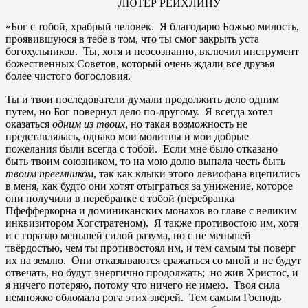
ЛЮТЕР РЕЙХЛИНУ
«Бог с тобой, храбрый человек. Я благодарю Божью милость,
проявившуюся в тебе в том, что ты смог закрыть уста
богохульников. Ты, хотя и неосознанно, включил инструмент
божественных Советов, который очень ждали все друзья
более чистого богословия.
Ты и твои последователи думали продолжить дело одним
путем, но Бог повернул дело по-другому. Я всегда хотел
оказаться
одним из твоих
, но такая возможность не
представлялась, однако мои молитвы и мои добрые
пожелания были всегда с тобой. Если мне было отказано
быть твоим союзником, то на мою долю выпала честь быть
твоим преемником
, так как клыки этого левиофана вцепились
в меня, как будто они хотят отыграться за унижение, которое
они получили в перебранке с тобой (перебранка
Пфефферкорна и доминиканских монахов во главе с великим
инквизитором Хогстратеном). Я также противостою им, хотя
и с гораздо меньшей силой разума, но с не меньшей
твёрдостью, чем ты противостоял им, и тем самым ты поверг
их на землю. Они отказываются сражаться со мной и не будут
отвечать, но будут энергично продолжать; но жив Христос, и
я ничего потеряю, потому что ничего не имею. Твоя сила
немножко обломала рога этих зверей. Тем самым Господь