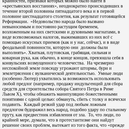
крайностей, признаки которых можно было найти в
«крестьянских восстаниях», неоднократно происходивших в
течение второй половины пятнадцатого века и в первой
половине шестнадцатого столетия, как результат готовящейся
Реформации. «Недовольство народа было вызвано
невыносимым и постоянно растущим бременем,
возложенным на них светскими и духовными магнатами, в
виде всевозможных налогов, выжимавших из них всё с
помощью искусных приемов (как и у нас, сейчас), и в виде
феодальной повинности, которую они должны были
выполнять». Хваткая, плутовская, грабящая, сильная и
коварная рука, как обычно, в конце концов, превзошла себя в
конвульсиях возмущенного человечества. На чрезмерно
неспокойной земле повсюду угрожают штормы, бури и
землетрясения с вулканической деятельностью. Умные люди
(особенно Лютер) ухватились за возможность использовать
любой предлог (например, продажу индульгенций для сбора
средств для строительства собора Святого Петра в Риме
Львом X), чтобы обнажить манипуляцию божественными
понятиями с одной целью: обмануть, сбить с толку и всячески
подавить. Каждый резкий удар под любым ложным
предлогом будоражил весь народ, подобно удару по стальному
пруту, как предвестник избавления от зла. То, что люди, по
крайней мере, думали, что в протестантизме они найдут
решение своих проблем, вытекает из того факта, что «прежде