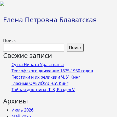
Перейти
к
содержимому
Елена Петровна Блаватская
Поиск
Поиск
Свежие записи
Сутта Нипата Урага-вагга
Теософского движение 1875-1950 годов
Гностики и их реликвии Ч. У. Кинг
Гласные ОАЕИО̄УЭ Ч.У. Кинг
Тайная доктрина, Т. 3, Раздел V
Архивы
Июль 2026
Май 2026