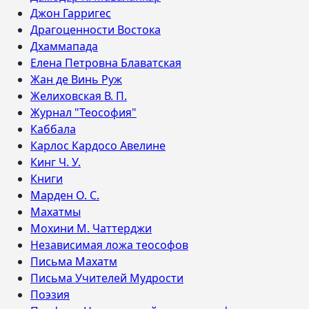
Джон Гарригес
Драгоценности Востока
Дхаммапада
Елена Петровна Блаватская
Жан де Винь Руж
Желиховская В. П.
Журнал "Теософия"
Каббала
Карлос Кардосо Авелине
Кинг Ч. У.
Книги
Марден О. С.
Махатмы
Мохини М. Чаттерджи
Независимая ложа теософов
Письма Махатм
Письма Учителей Мудрости
Поэзия