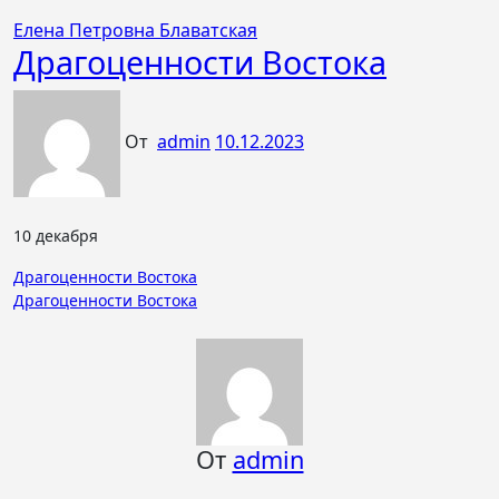
Елена Петровна Блаватская
Драгоценности Востока
От
admin
10.12.2023
10 декабря
Навигация
Драгоценности Востока
Драгоценности Востока
по
записям
От
admin