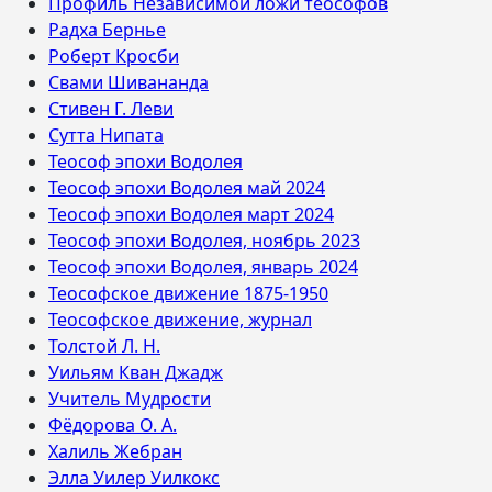
Профиль Независимой ложи теософов
Радха Бернье
Роберт Кросби
Свами Шивананда
Стивен Г. Леви
Сутта Нипата
Теософ эпохи Водолея
Теософ эпохи Водолея май 2024
Теософ эпохи Водолея март 2024
Теософ эпохи Водолея, ноябрь 2023
Теософ эпохи Водолея, январь 2024
Теософское движение 1875-1950
Теософское движение, журнал
Толстой Л. Н.
Уильям Кван Джадж
Учитель Мудрости
Фёдорова О. А.
Халиль Жебран
Элла Уилер Уилкокс