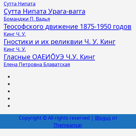
Сутта Нипата
Сутта Нипата Урага-вагга
Боманджи П. Вадья
Теософского движение 1875-1950 годов
Кинг Ч. У.
Гностики и их реликвии Ч. У. Кинг
Кинг Ч. У.
Гласные ОАЕИО̄УЭ Ч.У. Кинг
Елена Петровна Блаватская
Copyright © All rights reserved
|
Blogus
от
Themeansar
.