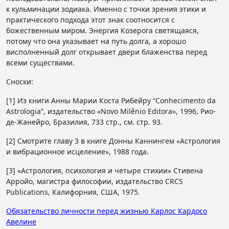
к кульминации зодиака. Именно с точки зрения этики и
практического подхода этот знак соотносится с
божественным миром. Энергия Козерога светящаяся,
потому что она указывает на путь долга, а хорошо
висполненный долг открывает двери блаженства перед
всеми существами.
Сноски:
[1] Из книги Анны Марии Коста Рибейру “Conhecimento da
Astrologia”, издательство «Novo Milênio Editora», 1996, Рио-
де-Жанейро, Бразилия, 733 стр., см. стр. 93.
[2] Смотрите главу 3 в книге Донны Каннингем «Астрология
и вибрационное исцеление», 1988 года.
[3] «Астрология, психология и четыре стихии» Стивена
Арройо, магистра философии, издательство CRCS
Publications, Калифорния, США, 1975.
Навигация
Обязательство личности перед жизнью Карлос Кардосо
Авелине
по