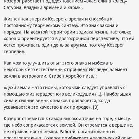
Козерог работает под вдохновением «властелина колец»
Сатурна, владыки времени и кармы.
Жизненная энергия Козерога зрелая и способна к
постоянному творческому синтезу. Это знак закона и
порядка. На десятой территории зодиака жизнь настолько
хорошо ориентируется в долгосрочной перспективе, что ей
легко проживать один день за другим, поэтому Козерог
терпелив.
Как можно улучшить опыт этого знака и избежать
некоторых его естественных проблем? Исследуя элемент
земли в астрологии, Стивен Арройо писал:
«Духи земли – это гномы, которыми следует управлять с
помощью жизнерадостного великодушия (…). Наибольшая
сила и сияние земных знаков проявляется, когда
усваивается это качество в их природе». [3]
Козерог стремится к самой высокой точке на горе, к месту,
где небо соприкасается с землей. Он стремится к вершине,
не отрывая ног от земли. Работая организованно и
последовательно, Козерог приближает человеческий опыт