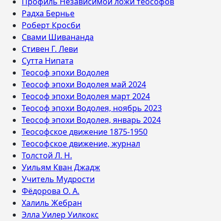
Профиль Независимой ложи теософов
Радха Бернье
Роберт Кросби
Свами Шивананда
Стивен Г. Леви
Сутта Нипата
Теософ эпохи Водолея
Теософ эпохи Водолея май 2024
Теософ эпохи Водолея март 2024
Теософ эпохи Водолея, ноябрь 2023
Теософ эпохи Водолея, январь 2024
Теософское движение 1875-1950
Теософское движение, журнал
Толстой Л. Н.
Уильям Кван Джадж
Учитель Мудрости
Фёдорова О. А.
Халиль Жебран
Элла Уилер Уилкокс