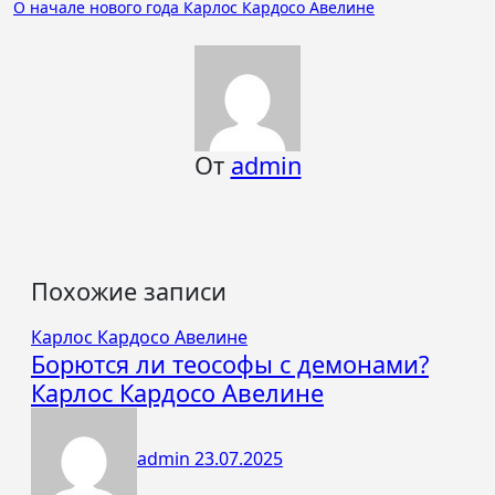
О начале нового года Карлос Кардосо Авелине
записям
От
admin
Похожие записи
Карлос Кардосо Авелине
Борются ли теософы с демонами?
Карлос Кардосо Авелине
admin
23.07.2025