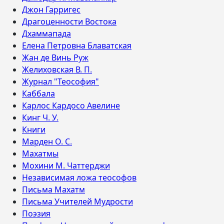
Джон Гарригес
Драгоценности Востока
Дхаммапада
Елена Петровна Блаватская
Жан де Винь Руж
Желиховская В. П.
Журнал "Теософия"
Каббала
Карлос Кардосо Авелине
Кинг Ч. У.
Книги
Марден О. С.
Махатмы
Мохини М. Чаттерджи
Независимая ложа теософов
Письма Махатм
Письма Учителей Мудрости
Поэзия