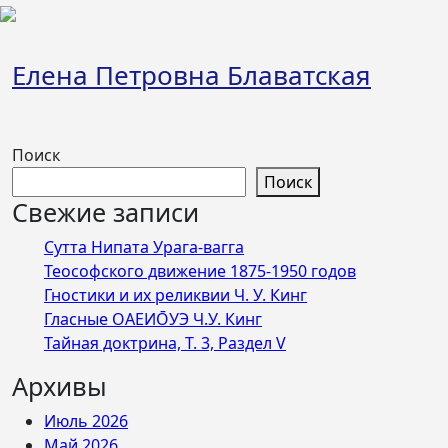
Перейти
к
содержимому
Елена Петровна Блаватская
Поиск
Поиск
Свежие записи
Сутта Нипата Урага-вагга
Теософского движение 1875-1950 годов
Гностики и их реликвии Ч. У. Кинг
Гласные ОАЕИО̄УЭ Ч.У. Кинг
Тайная доктрина, Т. 3, Раздел V
Архивы
Июль 2026
Май 2026