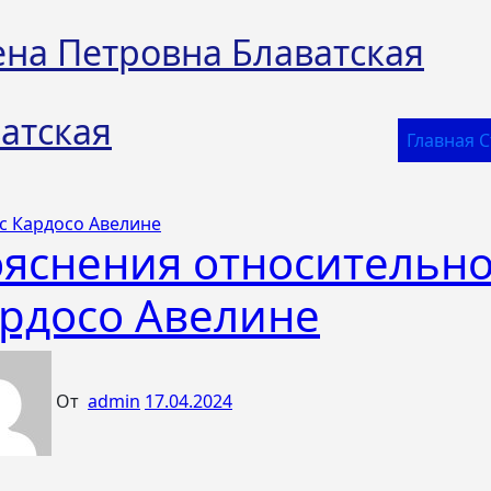
ена Петровна Блаватская
атская
Главная 
с Кардосо Авелине
яснения относительно
рдосо Авелине
От
admin
17.04.2024