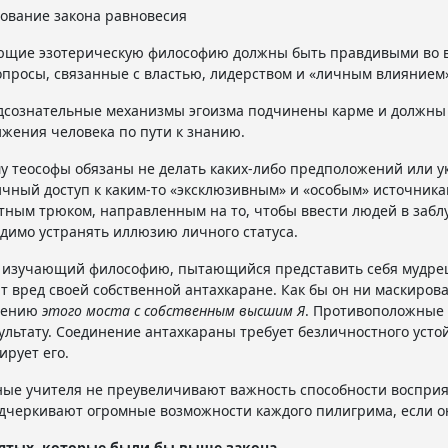
дование закона равновесия
щие эзотерическую философию должны быть правдивыми во вс
опросы, связанные с властью, лидерством и «личным влиянием
дсознательные механизмы эгоизма подчинены карме и должны
жения человека по пути к знанию.
у теософы обязаны не делать каких-либо предположений или ук
ичный доступ к каким-то «эксклюзивным» и «особым» источника
тным трюком, направленным на то, чтобы ввести людей в заблу
димо устранять иллюзию личного статуса.
изучающий философию, пытающийся представить себя мудрецо
т вред своей собственной антахкаране. Как бы он ни маскиров
нению
этого моста с собственным высшим Я
. Противоположные 
ультату. Соединение антахкараны требует безличностного устой
ирует его.
ые учителя не преувеличивают важность способности восприя
дчеркивают огромные возможности каждого пилигрима, если он
вятых, которые были бы выше закона