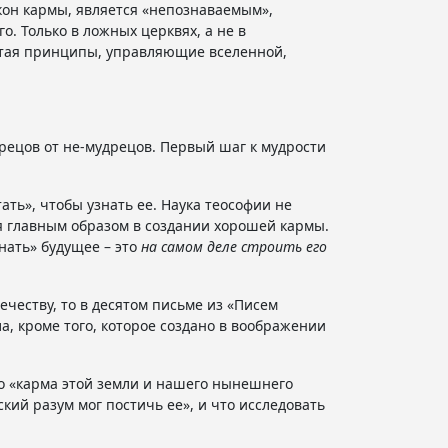
кон кармы, является «непознаваемым»,
о. Только в ложных церквях, а не в
итая принципы, управляющие вселенной,
дрецов от не-мудрецов. Первый шаг к мудрости
ть», чтобы узнать ее. Наука теософии не
ся главным образом в создании хорошей кармы.
нать» будущее – это
на самом деле строить его
ечеству, то в десятом письме из «Писем
а, кроме того, которое создано в воображении
то «карма этой земли и нашего нынешнего
ий разум мог постичь ее», и что исследовать