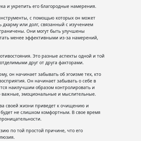
ека и укрепить его благородные намерения.
инструменты, с помощью которых он может
 дхарму или долг, связанный с изучением
ограничены. Они могут быть улучшены
стать менее эффективными из-за намерений,
тивостояния. Это разные аспекты одной и той
еотделимыми друг от друга факторами.
у, он начинает забывать об эгоизме тех, кто
восприятия. Он начинает забывать о себе в
чится наилучшим образом контролировать и
о важные, эмоциональные и мыслительные.
ива своей жизни приведет к очищению и
 будет не слишком комфортным. В свое время
проницательности.
ию по той простой причине, что его
ллюзия.