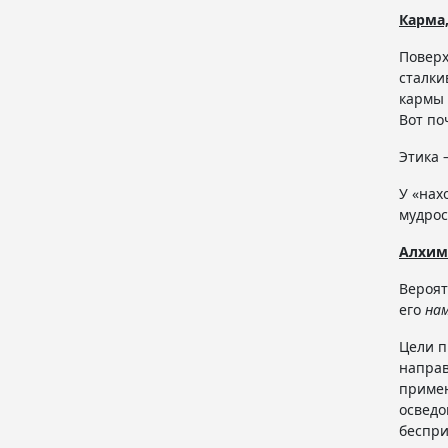
Карма,
Поверх
сталки
кармы 
Вот по
Этика 
У «нах
мудрос
Алхим
Вероят
его
на
Цели п
направ
примен
осведо
беспри