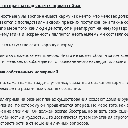
 которая закладывается прямо сейчас
ностные умы воспринимают карму как нечто, что человек долж
ваются с последствиями своих прежних поступков, они также со
(по мере того, как люди действуют и реагируют на нее) горазд
чему этика и искренность являются неотъемлемыми составляю
– это искусство сеять хорошую карму.
одчивых лжецов» нет шансов. Никто не может обойти закон все
ти, человек освобождается от болезненного наследия иллюзии 
ия собственных намерений
но, самая важная задача ученика, связанная с законом кармы,
мерений
на различных уровнях сознания.
илигрима на разных планах существования создают доминиру
ление, по которому он продвигается вперед. По мере того, как 
ение алхимии. Он должен всегда бесстрашно видеть свои оши
млённость и мудрость. Это достигается путем сочетания строго
страстности в отношении личных вопросов.