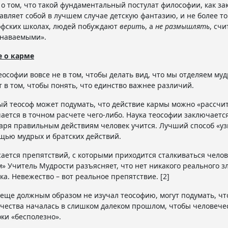
о том, что такой фундаментальный постулат философии, как за
авляет собой в лучшем случае детскую фантазию, и не более тог
фских школах, людей побуждают
верить
, а
не размышлять
, сч
знаваемыми».
е о карме
еософии вовсе не в том, чтобы делать вид, что мы отделяем му
т в том, чтобы понять, что единство важнее различий.
й теософ может подумать, что действие кармы можно «рассчита
ается в точном расчете чего-либо. Наука теософии заключает
аря правильным действиям человек учится. Лучший способ «уз
щью мудрых и братских действий.
сается препятствий, с которыми приходится сталкиваться челов
» Учитель Мудрости разъясняет, что нет никакого реального зл
ка. Невежество – вот реальное препятствие. [2]
о еще должным образом не изучал теософию, могут подумать, ч
чества началась в слишком далеком прошлом, чтобы человеческ
оки «бесполезно».