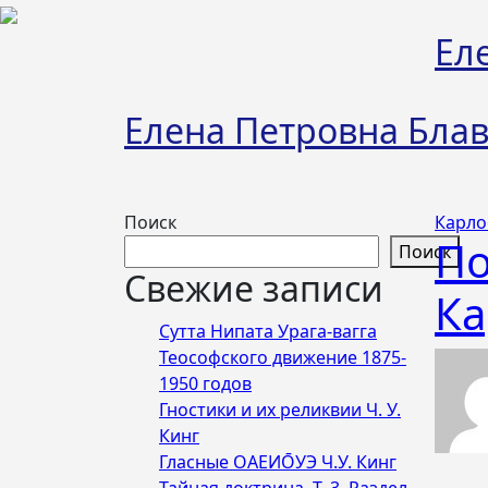
Перейти
к
Ел
содержимому
Елена Петровна Блав
Поиск
Карло
По
Поиск
Свежие записи
Ка
Сутта Нипата Урага-вагга
Теософского движение 1875-
1950 годов
Гностики и их реликвии Ч. У.
Кинг
Гласные ОАЕИО̄УЭ Ч.У. Кинг