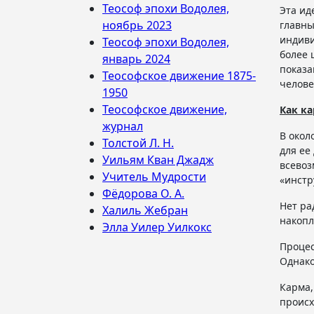
Теософ эпохи Водолея,
Эта ид
ноябрь 2023
главны
индиви
Теософ эпохи Водолея,
более 
январь 2024
показа
Теософское движение 1875-
челове
1950
Теософское движение,
Как ка
журнал
В окол
Толстой Л. Н.
для ее
Уильям Кван Джадж
всевоз
Учитель Мудрости
«инстр
Фёдорова О. А.
Нет ра
Халиль Жебран
накопл
Элла Уилер Уилкокс
Процес
Однако
Карма,
происх