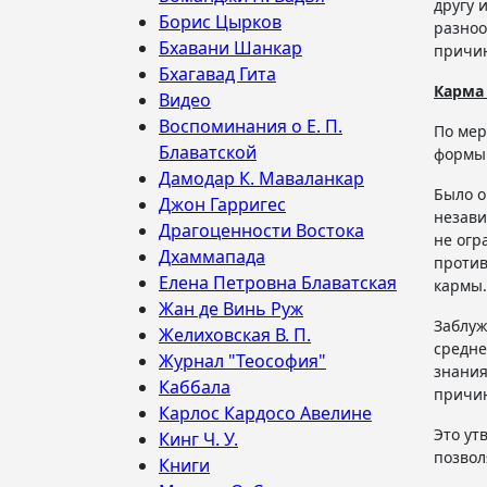
другу 
Борис Цырков
разноо
Бхавани Шанкар
причин
Бхагавад Гита
Карма
Видео
Воспоминания о Е. П.
По мер
Блаватской
формы 
Дамодар К. Маваланкар
Было о
Джон Гарригес
незави
Драгоценности Востока
не огр
Дхаммапада
против
Елена Петровна Блаватская
кармы.
Жан де Винь Руж
Заблуж
Желиховская В. П.
средне
Журнал "Теософия"
знания
Каббала
причин
Карлос Кардосо Авелине
Это ут
Кинг Ч. У.
позвол
Книги