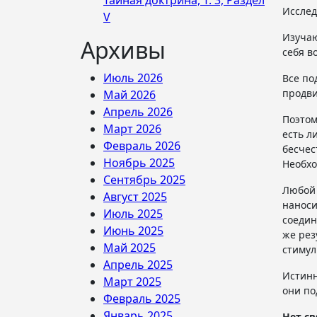
Тайная доктрина, Т. 3, Раздел
Иссле
V
Изучаю
Архивы
себя в
Июль 2026
Все по
продви
Май 2026
Апрель 2026
Поэтом
Март 2026
есть л
Февраль 2026
бесчес
Ноябрь 2025
Необхо
Сентябрь 2025
Любой 
Август 2025
наноси
Июль 2025
соеди
Июнь 2025
же рез
Май 2025
стимул
Апрель 2025
Истинн
Март 2025
они по
Февраль 2025
Январь 2025
Нет с