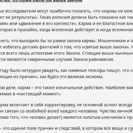
е исследователи могут ошибочно полагать, что «кармы не может
т ее результаты». Такая иллюзия должна быть показана как так
вия» или «движение в его контексте». Карма и ее благостное вл
тарах и пралайях, когда вселенная действует и когда вселенная
чего, что выходило бы за рамки закона кармы. Мошенникам и лж
т избегать детских фантазий о том, что «святые выше закона».
ся всего лишь аспектами этого Закона. Стоящие выше нынешн
ти являются смиренными слугами Закона равновесия.
 году было нетрудно увидеть, как наивные теософы пишут, что «
ющих из причин», как будто это великая аксиома.
ом деле, карма – это также изначальное действие. Наиболее 
аемая в «настоящий момент».
арма включает в себя корректировку, ее основной аспект всегда
он связан со
свободной волей
каждого человека. Чувство личной
ства
того, что человек делает) является золотым ключиком к 
– это единое поле причин и следствий, в котором все вещи и с