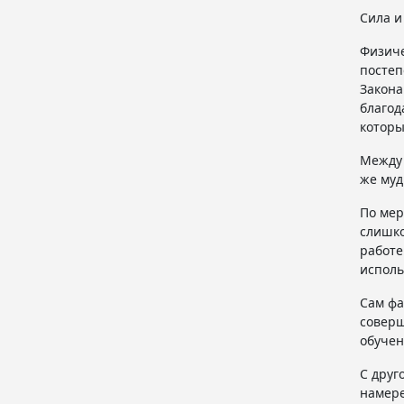
Сила и
Физиче
постеп
Закона
благод
которы
Между 
же муд
По мер
слишко
работе
исполь
Сам фа
соверш
обучен
С друг
намере