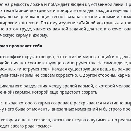
ея на редкость ложна и побуждает людей к умственной лени. П
х тем «Тайной доктрины» и приоритетной для каждого изучаю
дуальная реинкарнация тесно связана с планетарными и косм
широком контексте. Поэтому изучение «Тайной доктрины», а так
но в этом труде, является важной задачей для тех, кто хочет о
ческую карму и дхарму.
рма проявляет себя
отеософских кругах говорят, что в жизни миров, наций и отдел
 действия нет соответствующего инструмента». На самом деле,
можных «инструментов». Каждая существующая вещь выражает 
ументом» кармы не совсем корректно. С другой стороны, карма 
дикального разделения между зрелой кармой, с которой человек
енной) кармой, которой еще предстоит созреть.
с, в ходе которого карма созревает, раскрывается и активно в
 у него бывают моменты внезапных изменений и быстрого пр
 которая еще не созрела, оказывает «едва ощутимое», но реаль
одит своего рода «осмос».