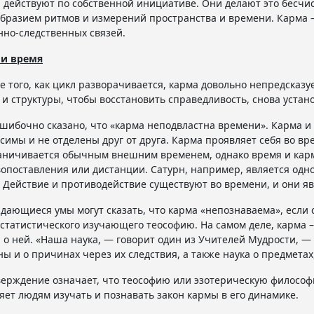
и действуют по собственной инициативе. Они делают это бесч
бразием ритмов и измерений пространства и времени. Карма –
но-следственных связей.
 и время
е того, как цикл разворачивается, карма довольно непредсказ
и структуры, чтобы восстановить справедливость, снова устан
шибочно сказано, что «карма неподвластна времени». Карма и вр
симы и не отделены друг от друга. Карма проявляет себя во вр
аничивается обычным внешним временем, однако время и карма
опоставления или дистанции. Сатурн, например, является од
 Действие и противодействие существуют во времени, и они я
дающиеся умы могут сказать, что карма «непознаваема», если 
статистического изучающего теософию. На самом деле, карма –
 о ней. «Наша наука, — говорит один из Учителей Мудрости, — э
ы и о причинах через их следствия, а также наука о предметах
верждение означает, что теософию или эзотерическую философ
яет людям изучать и познавать закон кармы в его динамике.