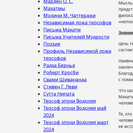
Марден О. С.
Мысль 
Махатмы
предст
Мохини М. Чаттерджи
филосо
«непо
Независимая ложа теософов
Письма Махатм
Знани
Письма Учителей Мудрости
Поэзия
Цель т
состои
Профиль Независимой ложи
теософов
Наивны
Радха Бернье
заключ
Роберт Кросби
Благод
Свами Шивананда
с помо
Стивен Г. Леви
Что ка
Сутта Нипата
Махатм
Теософ эпохи Водолея
челове
Теософ эпохи Водолея май
Те, кт
2024
челове
Теософ эпохи Водолея март
ее ист
2024