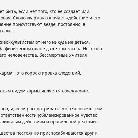
 быть, если нет того, кто ее создает или
овая. Слово «карма» означает «действие и его
ияние присутствуют везде, постоянно, в
 спит.
еоккультистам от него никуда не деться.
 На физическом плане даже три закона Ньютона
его человечества, бессмертные Учителя
карма – это корректировка следствий,
важным видом кармы является
новая карма
,
 нов, и, если рассматривать его в человеческом
 ответственности (сбалансированное чувство
правильным действиям и правильной реакции.
ущества постоянно приспосабливаются друг к