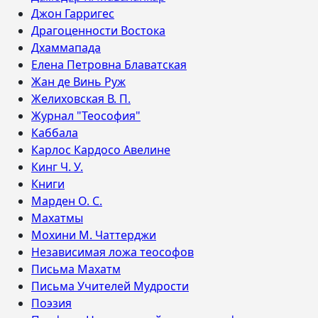
Джон Гарригес
Драгоценности Востока
Дхаммапада
Елена Петровна Блаватская
Жан де Винь Руж
Желиховская В. П.
Журнал "Теософия"
Каббала
Карлос Кардосо Авелине
Кинг Ч. У.
Книги
Марден О. С.
Махатмы
Мохини М. Чаттерджи
Независимая ложа теософов
Письма Махатм
Письма Учителей Мудрости
Поэзия