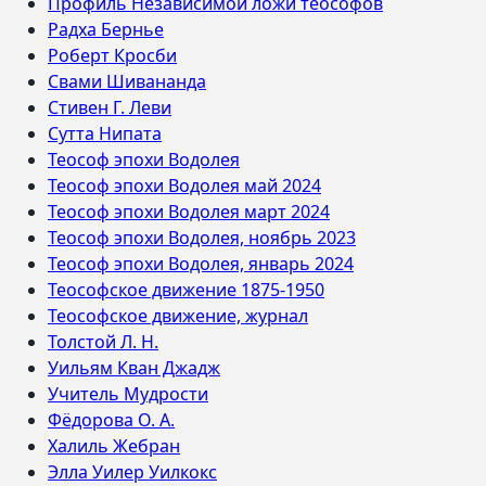
Профиль Независимой ложи теософов
Радха Бернье
Роберт Кросби
Свами Шивананда
Стивен Г. Леви
Сутта Нипата
Теософ эпохи Водолея
Теософ эпохи Водолея май 2024
Теософ эпохи Водолея март 2024
Теософ эпохи Водолея, ноябрь 2023
Теософ эпохи Водолея, январь 2024
Теософское движение 1875-1950
Теософское движение, журнал
Толстой Л. Н.
Уильям Кван Джадж
Учитель Мудрости
Фёдорова О. А.
Халиль Жебран
Элла Уилер Уилкокс