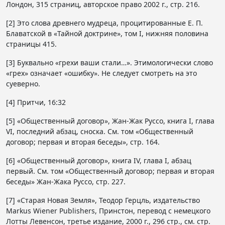
Лондон, 315 страниц, авторское право 2002 г., стр. 216.
[2] Это слова древнего мудреца, процитированные Е. П.
Блаватской в ​​«Тайной доктрине», том I, нижняя половина
страницы 415.
[3] Буквально «грехи ваши стали…». Этимологически слово
«грех» означает «ошибку». Не следует смотреть на это
суеверно.
[4] Притчи, 16:32
[5] «Общественный договор», Жан-Жак Руссо, книга I, глава
VI, последний абзац, сноска. См. том «Общественный
договор; первая и вторая беседы», стр. 164.
[6] «Общественный договор», книга IV, глава I, абзац
первый. См. том «Общественный договор; первая и вторая
беседы» Жан-Жака Руссо, стр. 227.
[7] «Старая Новая Земля», Теодор Герцль, издательство
Markus Wiener Publishers, Принстон, перевод с немецкого
Лотты Левенсон, третье издание, 2000 г., 296 стр., см. стр.