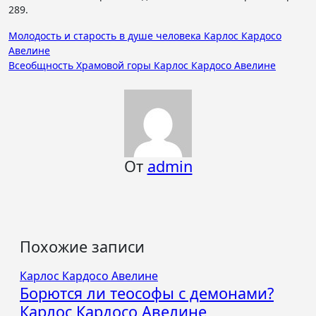
289.
Навигация
Молодость и старость в душе человека Карлос Кардосо
Авелине
по
Всеобщность Храмовой горы Карлос Кардосо Авелине
записям
От
admin
Похожие записи
Карлос Кардосо Авелине
Борются ли теософы с демонами?
Карлос Кардосо Авелине