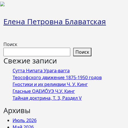
Перейти
к
содержимому
Елена Петровна Блаватская
Поиск
Поиск
Свежие записи
Сутта Нипата Урага-вагга
Теософского движение 1875-1950 годов
Гностики и их реликвии Ч. У. Кинг
Гласные ОАЕИО̄УЭ Ч.У. Кинг
Тайная доктрина, Т. 3, Раздел V
Архивы
Июль 2026
Май 2026