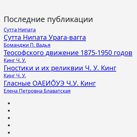
Последние публикации
Сутта Нипата
Сутта Нипата Урага-вагга
Боманджи П. Вадья
Теософского движение 1875-1950 годов
Кинг Ч. У.
Гностики и их реликвии Ч. У. Кинг
Кинг Ч. У.
Гласные ОАЕИО̄УЭ Ч.У. Кинг
Елена Петровна Блаватская