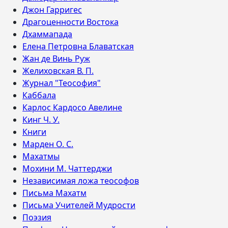
Джон Гарригес
Драгоценности Востока
Дхаммапада
Елена Петровна Блаватская
Жан де Винь Руж
Желиховская В. П.
Журнал "Теософия"
Каббала
Карлос Кардосо Авелине
Кинг Ч. У.
Книги
Марден О. С.
Махатмы
Мохини М. Чаттерджи
Независимая ложа теософов
Письма Махатм
Письма Учителей Мудрости
Поэзия