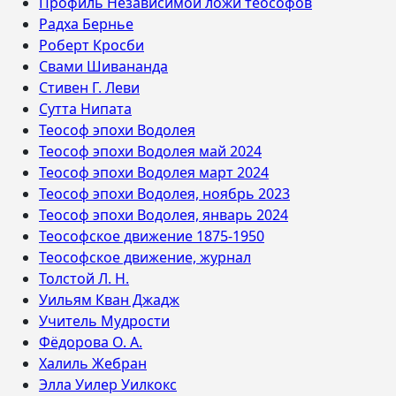
Профиль Независимой ложи теософов
Радха Бернье
Роберт Кросби
Свами Шивананда
Стивен Г. Леви
Сутта Нипата
Теософ эпохи Водолея
Теософ эпохи Водолея май 2024
Теософ эпохи Водолея март 2024
Теософ эпохи Водолея, ноябрь 2023
Теософ эпохи Водолея, январь 2024
Теософское движение 1875-1950
Теософское движение, журнал
Толстой Л. Н.
Уильям Кван Джадж
Учитель Мудрости
Фёдорова О. А.
Халиль Жебран
Элла Уилер Уилкокс