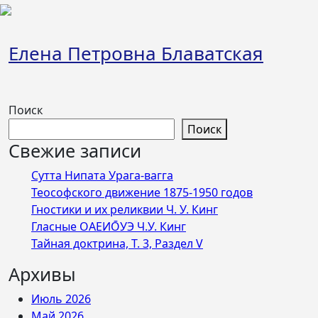
Перейти
к
содержимому
Елена Петровна Блаватская
Поиск
Поиск
Свежие записи
Сутта Нипата Урага-вагга
Теософского движение 1875-1950 годов
Гностики и их реликвии Ч. У. Кинг
Гласные ОАЕИО̄УЭ Ч.У. Кинг
Тайная доктрина, Т. 3, Раздел V
Архивы
Июль 2026
Май 2026