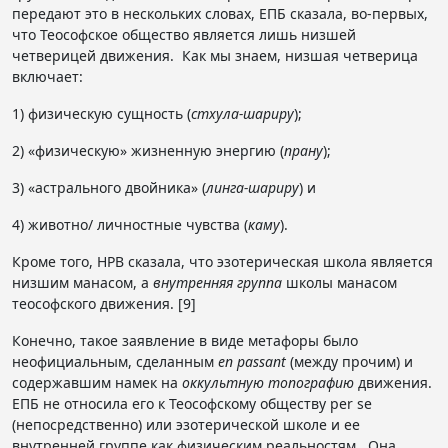
передают это в нескольких словах, ЕПБ сказала, во-первых,
что Теософское общество является лишь низшей
четверицей движения. Как мы знаем, низшая четверица
включает:
1) физическую сущность (
стхула-шариру
);
2) «физическую» жизненную энергию (
прану
);
3) «астрального двойника» (
линга-шариру
) и
4) животно/ личностные чувства (
каму
).
Кроме того, HPB сказала, что эзотерическая школа является
низшим манасом, а
внутренняя группа
школы манасом
теософского движения. [9]
Конечно, такое заявление в виде метафоры было
неофициальным, сделанным
en
passant
(между прочим) и
содержавшим намек на
оккультную топографию
движения.
ЕПБ не относила его к Теософскому обществу per se
(непосредственно) или эзотерической школе и ее
внутренней группе как физическим реальностям. Она