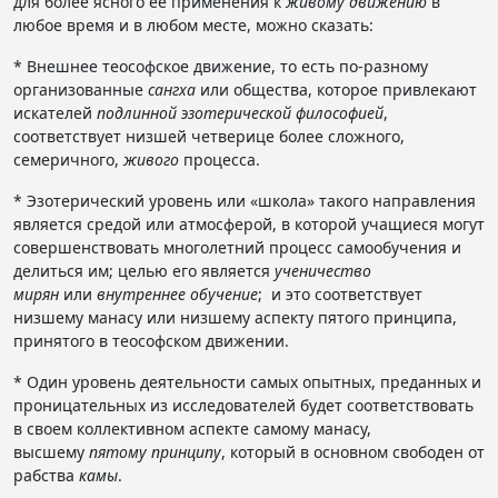
для более ясного её применения к
живому движению
в
любое время и в любом месте, можно сказать:
* Внешнее теософское движение, то есть по-разному
организованные
сангха
или общества, которое привлекают
искателей
подлинной эзотерической философией
,
соответствует низшей четверице более сложного,
семеричного,
живого
процесса.
* Эзотерический уровень или «школа» такого направления
является средой или атмосферой, в которой учащиеся могут
совершенствовать многолетний процесс самообучения и
делиться им; целью его является
ученичество
мирян
или
внутреннее обучение
; и это соответствует
низшему манасу или низшему аспекту пятого принципа,
принятого в теософском движении.
* Один уровень деятельности самых опытных, преданных и
проницательных из исследователей будет соответствовать
в своем коллективном аспекте самому манасу,
высшему
пятому принципу
, который в основном свободен от
рабства
камы
.