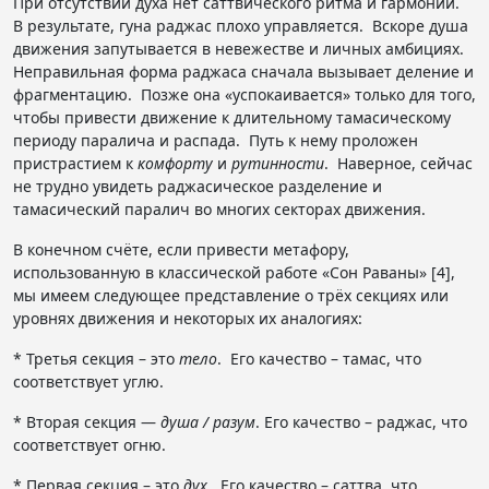
При отсутствии духа нет саттвического ритма и гармонии.
В результате, гуна раджас плохо управляется. Вскоре душа
движения запутывается в невежестве и личных амбициях.
Неправильная форма раджаса сначала вызывает деление и
фрагментацию. Позже она «успокаивается» только для того,
чтобы привести движение к длительному тамасическому
периоду паралича и распада. Путь к нему проложен
пристрастием к
комфорту
и
рутинности
. Наверное, сейчас
не трудно увидеть раджасическое разделение и
тамасический паралич во многих секторах движения.
В конечном счёте, если привести метафору,
использованную в классической работе «Сон Раваны» [4],
мы имеем следующее представление о трёх секциях или
уровнях движения и некоторых их аналогиях:
* Третья секция – это
тело
. Его качество – тамас, что
соответствует углю.
* Вторая секция —
душа / разум
. Его качество – раджас, что
соответствует огню.
* Первая секция – это
дух
. Его качество – саттва, что