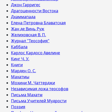
Джон Гарригес
Драгоценности Востока
Дхаммапада
Елена Петровна Блаватская
Жан де Винь Руж
Желиховская В. П.
Журнал "Теософия"
Каббала
Карлос Кардосо Авелине
Кинг Ч. У.
Книги
Марден О. С.
Махатмы
Мохини М. Чаттерджи
Независимая ложа теософов
Письма Махатм
Письма Учителей Мудрости
Поэзия