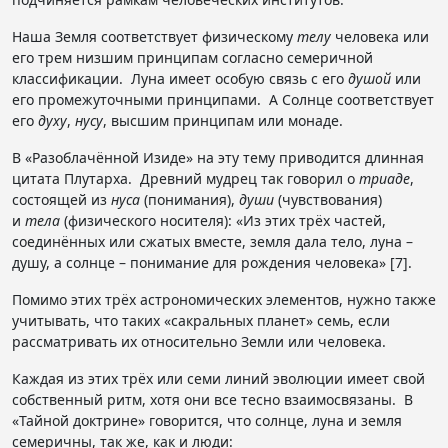
Наша Земля соответствует физическому
телу
человека или
его трем низшим принципам согласно семеричной
классификации. Луна имеет особую связь с его
душой
или
его промежуточными принципами. А Солнце соответствует
его
духу
,
нусу
, высшим принципам или монаде.
В «Разоблачённой Изиде» на эту тему приводится длинная
цитата Плутарха. Древний мудрец так говорил о
триаде
,
состоящей из
нуса
(понимания),
души
(чувствования)
и
тела
(физического носителя): «Из этих трёх частей,
соединённых или сжатых вместе, земля дала тело, луна –
душу, а солнце – понимание для рождения человека» [7].
Помимо этих трёх астрономических элементов, нужно также
учитывать, что таких «сакральных планет» семь, если
рассматривать их относительно Земли или человека.
Каждая из этих трёх или семи линий эволюции имеет свой
собственный ритм, хотя они все тесно взаимосвязаны. В
«Тайной доктрине» говорится, что солнце, луна и земля
семеричны, так же, как и люди: