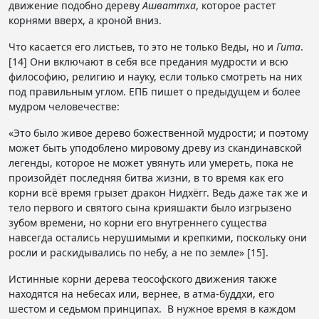
движение подобно дереву
Ашваттха
, которое растет
корнями вверх, а кроной вниз.
Что касается его листьев, то это не только Веды, но и
Гита
.
[14] Они включают в себя все предания мудрости и всю
философию, религию и науку, если только смотреть на них
под правильным углом. ЕПБ пишет о предыдущем и более
мудром человечестве:
«Это было живое дерево божественной мудрости; и поэтому
может быть уподоблено мировому древу из скандинавской
легенды, которое не может увянуть или умереть, пока не
произойдёт последняя битва жизни, в то время как его
корни всё время грызет дракон Нидхёгг. Ведь даже так же и
тело первого и святого сына крияшакти было изгрызено
зубом времени, но корни его внутреннего существа
навсегда остались нерушимыми и крепкими, поскольку они
росли и раскидывались по небу, а не по земле» [15].
Истинные корни дерева теософского движения также
находятся на небесах или, вернее, в атма-буддхи, его
шестом и седьмом принципах. В нужное время в каждом