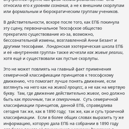
относила его
к уровням сознания
, а не к внешним скорлупам
или формальным и бюрократическим группам учеников.
В действительности, вскоре после того, как ЕПБ покинула
эту сцену, первоначальное Теософское общество
прекратило существование из-за, возможно,
бессознательной измены, возглавленной Анни Безант и
другими теософами. Лондонская эзотерическая школа ЕПБ
и её «внутренняя группа» также исчезли
как живые реалии
,
хотя ещё и существовали как пустые скорлупы.
Это не может повлиять на главный факт применения
семеричной классификации принципов к теософскому
движению, что помогает лучше понять движение, если
взглянуть на него как на
живой процесс
, а не как на мертвую
букву. Там, где движение действительно
живое
, оно должно
быть как
троичным
, так и
семеричным
. Суть семеричной
классификации принципов, данной ЕПБ, справедлива
сегодня так же, как в 1890 году; так же, как и суть троичной
классификации. Если в более общих словах выразить ту же
информацию, которую дала ЕПБ на собрании в 1890 году