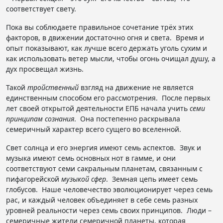
соответствует свету.
Пока вы соблюдаете правильное сочетание трёх этих
факторов, в движении достаточно огня и света. Время и
опыт показывают, как лучше всего держать уголь сухим и
как использовать ветер мысли, чтобы огонь очищал душу, а
дух просвещал жизнь.
Такой
тройственный
взгляд на движение не является
единственным способом его рассмотрения. После первых
лет своей открытой деятельности ЕПБ начала учить
семи
принципам сознания
. Она постепенно раскрывала
семеричный характер всего сущего во вселенной.
Свет солнца и его энергия имеют семь аспектов. Звук и
музыка имеют семь основных нот в гамме, и они
соответствуют семи сакральным планетам, связанным с
пифагорейской
музыкой сфер
. Земная цепь имеет семь
глобусов. Наше человечество эволюционирует через семь
рас, и каждый человек объединяет в себе семь разных
уровней реальности через семь своих принципов. Люди –
семеричные жители семеричной планеты, которая