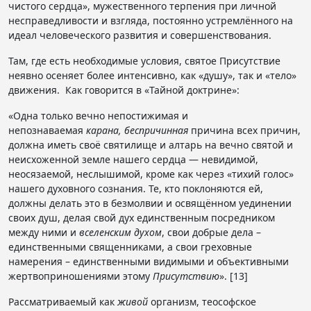
чистого сердца», мужественного терпения при личной
несправедливости и взгляда, постоянно устремлённого на
идеал человеческого развития и совершенствования.
Там, где есть необходимые условия, святое Присутствие
неявно осеняет более интенсивно, как «душу», так и «тело»
движения. Как говорится в «Тайной доктрине»:
«Одна только вечно непостижимая и
непознаваемая
карана, беспричинная
причина всех причин,
должна иметь своё святилище и алтарь на вечно святой и
неисхоженной земле нашего сердца — невидимой,
неосязаемой, неслышимой, кроме как через «тихий голос»
нашего духовного сознания. Те, кто поклоняются ей,
должны делать это в безмолвии и освящённом уединении
своих душ, делая свой дух единственным посредником
между ними и
вселенским духом
, свои добрые дела –
единственными священниками, а свои греховные
намерения – единственными видимыми и объективными
жертвоприношениями этому
Присутствию
». [13]
Рассматриваемый как
живой
организм, теософское