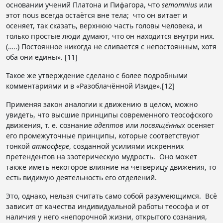
основании учений Платона и Пифагора, что
semomnius
или
этот nous всегда остаётся вне тела; что он витает и
осеняет, так сказать, верхнюю часть головы человека, и
только простые люди думают, что он находится внутри них.
(…..) Постоянное никогда не сливается с непостоянным, хотя
оба они едины». [11]
Такое же утверждение сделано с более подробными
комментариями и в «Разоблачённой Изиде».[12]
Применяя закон аналогии к движению в целом, можно
увидеть, что высшие принципы современного теософского
движения, т. е. сознание
адептов
или
посвящённых
осеняет
его промежуточные принципы, которые соответствуют
тонкой
атмосфере
, созданной усилиями искренних
претендентов на эзотерическую мудрость. Оно может
также иметь некоторое влияние на четверицу движения, то
есть видимую деятельность его отделений.
Это, однако, нельзя считать само собой разумеющимся. Всё
зависит от качества индивидуальной работы теософа и от
наличия у него «непорочной жизни, открытого сознания,