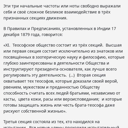
Эти три начальные частоты или ноты свободно выражали
себя и своё сложное безликое взаимодействие в трёх
признанных секциях движения.
В Правилах и Предписаниях, установленных в Индии 17
декабря 1879 года, говорится:
«XI. Теософское общество состоит из трёх секций. Высшая
или первая секция состоит исключительно из знатоков или
посвящённых в эзотерическую науку и философию, которые
глубоко заинтересованы в деятельности Общества и
инструктируют президента-основателя, как лучше всего
регулировать эту деятельность. (…) Вторая секция
охватывает тех теософов, которые доказали своей верой,
рвением, мужеством и преданностью Обществу
способность считать всех людей братьями, независимо от
касты, цвета кожи, расы или вероисповедания; и которые
готовы защищать жизнь или честь брата-теософа даже
рискуют собственной жизнью».
Третья секция состояла из тех, кто находился на
испытании. Все новые члены проходили испытательный