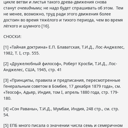
цикле ветви и листья такого древа-движения снова
станут
очевидными
; не надо будет спрашивать об этом. Тем
не менее, возможно, труд ради этого движения более
достоин во время тяжёлого и тихого периода, чем во время
лёгкого и шумного [16].
СНОСКИ:
[1] «Тайная доктрина» Е.П. Блаватская, Т.И.Д., Лос-Анджелес,
1982, Т. I, стр. 555.
[2] «Дружелюбный философ», Роберт Кросби, Т.И.Д., Лос-
Анджелес, США, 1945, стр. 41
[3] «Принципы, правила и предписания, пересмотренные
Генеральным советом в Бомбее, 17 декабря 1879 года», см.
«Теософ», Адьяр, Индия, том I, апрель 1880 года, стр. 179-
180.
[4] «Сон Раваны», Т.И.Д., Мумбаи, Индия, 248 стр., см. стр.
54.
[5] ЕПБ много писала о значении числа семь и семеричном