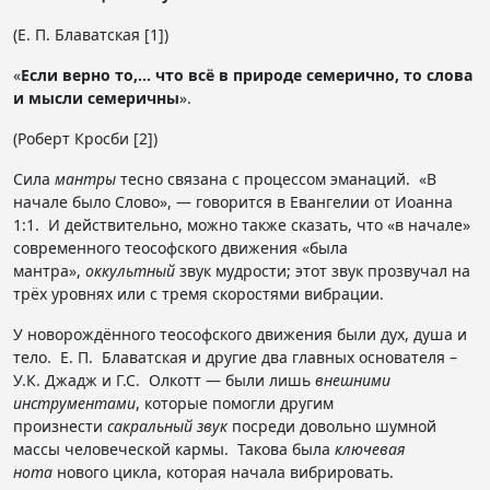
(Е. П. Блаватская [1])
«
Если верно то,… что всё в природе семерично, то слова
и мысли семеричны
».
(Роберт Кросби [2])
Сила
мантры
тесно связана с процессом эманаций. «В
начале было Слово», — говорится в Евангелии от Иоанна
1:1. И действительно, можно также сказать, что «в начале»
современного теософского движения «была
мантра»,
оккультный
звук мудрости; этот звук прозвучал на
трёх уровнях или с тремя скоростями вибрации.
У новорождённого теософского движения были дух, душа и
тело. Е. П. Блаватская и другие два главных основателя –
У.К. Джадж и Г.С. Олкотт — были лишь
внешними
инструментами
, которые помогли другим
произнести
сакральный звук
посреди довольно шумной
массы человеческой кармы. Такова была
ключевая
нота
нового цикла, которая начала вибрировать.