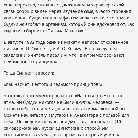
ещё, вероятно, связаны с движением, и характер такой
связи хорошо виден через изучение
семеричного
строения
движения. Существенным фактом является то, что атма и
буддхи
не входят
в организм, который они вдохновляют, как
видно из сборника «Письма Махатм».
В августе 1882 года один из Махатм написал откровенное
письмо А. П. Синнетту и А. О. Хьюму. В предыдущем
заявлении Учитель писал им, что «внутри человека нет
неизменного принципа».
Тогда Синнетт спросил:
«Как насчёт шестого и седьмого принципов?»
Учитель прокомментировал так: «На это я отвечаю: ни
атма, ни буддхи никогда не были
внутри
человека, —
такова небольшая метафизическая аксиома, которой вы
можете научиться у Плутарха и Анаксагора с пользой для
себя. Последний сделал свой дух —
нус
автократос [10] —
самодержавным, нусом единственно способным
воспринимать
нумены
, в то время как первый учил на