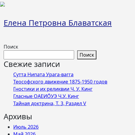
Перейти
к
содержимому
Елена Петровна Блаватская
Поиск
Поиск
Свежие записи
Сутта Нипата Урага-вагга
Теософского движение 1875-1950 годов
Гностики и их реликвии Ч. У. Кинг
Гласные ОАЕИО̄УЭ Ч.У. Кинг
Тайная доктрина, Т. 3, Раздел V
Архивы
Июль 2026
Май 2026