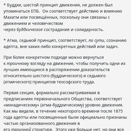
* Буддхи, шестой принцип движения, не должен был
упоминаться ЕПБ. Он соответствует действию и влиянию
Махатм или посвящённых, поскольку они связаны с
движением и человечеством
через
буддхическое
сострадание и солидарность.
* Атма, седьмой принцип, соответствует,
по сути
, сознанию
адепта, вне каких-либо конкретных действий или задач.
При более конкретном подходе можно вернуться
к
троичному
взгляду на движение, чтобы получить одни из
лучших имеющихся в распоряжении доказательств
относительно шестого (буддхического) и седьмого
(атмического) принципов теософского труда.
Первая секция, формально рассматриваемая в
предписаниях первоначального Общества, соответствует
«монадическому» (атма-буддхическому) уровню движения.
Как мы видели, в течение некоторого времени после 1875
года адепты или посвященные были официально признаны
частью организованного движения в
его
троичной
структуре. Этого уже больше нет, но они все