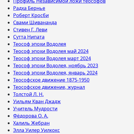
Профиль Независимой ложи теософов
Радха Бернье
Роберт Кросби
Свами Шивананда
Стивен Г. Леви
Сутта Нипата
Теософ эпохи Водолея
Теософ эпохи Водолея май 2024
Теософ эпохи Водолея март 2024
Теософ эпохи Водолея, ноябрь 2023
Теософ эпохи Водолея, январь 2024
Теософское движение 1875-1950
Теософское движение, журнал
Толстой Л. Н.
Уильям Кван Джадж
Учитель Мудрости
Фёдорова О. А.
Халиль Жебран
Элла Уилер Уилкокс