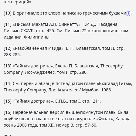
четверицей».
[10] В оригинале это слово написано греческими буквами
[i]
.
[11] «Письма Махатм А.П. Синнетту», T.И.Д., Пасадена,
Письмо CXXVII, стр. 455. См. Письмо 72 в хронологическом
издании, Филиппины.
[12] «Разоблачённая Изида», Е.П. Блаватская, том II, стр.
283-285.
[13] «Тайная доктрина», Елена П. Блаватская, Theosophy
Company, Лос-Анджелес, том I, стр. 280.
[14] См. первый абзац в пятнадцатой главе «Бхагавад Гиты»,
Theosophy Company, Лос-Анджелес / Мумбаи, 1986.
[15] «Тайная доктрина», Е.П.Б., том I, стр. 211.
[16] Первоначальная версия вышеупомянутой главы была
опубликована в качестве статьи в журнале «Фохат», Канада,
осень 2008 года, том XII, номер 3, стр. 57-60.