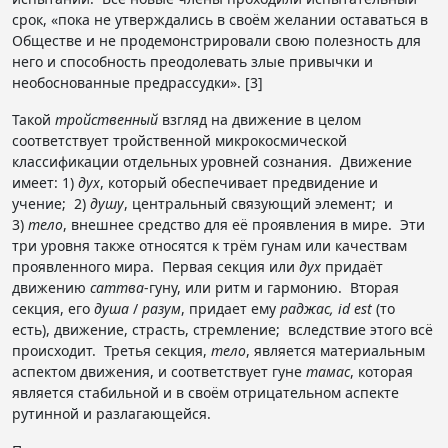
срок, «пока не утверждались в своём желании оставаться в
Обществе и не продемонстрировали свою полезность для
него и способность преодолевать злые привычки и
необоснованные предрассудки». [3]
Такой
тройственный
взгляд на движение в целом
соответствует тройственной микрокосмической
классификации отдельных уровней сознания. Движение
имеет: 1)
дух
, который обеспечивает предвидение и
учение; 2)
душу
, центральный связующий элемент; и
3)
тело
, внешнее средство для её проявления в мире. Эти
три уровня также относятся к трём гунам или качествам
проявленного мира. Первая секция или
дух
придаёт
движению
саттва
-гуну, или ритм и гармонию. Вторая
секция, его
душа
/
разум
, придает ему
раджас, id est
(то
есть), движение, страсть, стремление; вследствие этого всё
происходит. Третья секция,
тело
, является материальным
аспектом движения, и соответствует гуне
тамас
, которая
является стабильной и в своём отрицательном аспекте
рутинной и разлагающейся.