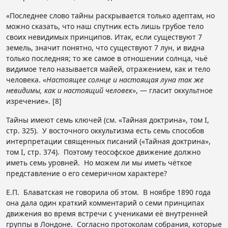
«Последнее слово тайны раскрывается только адептам, но
можно сказать, что наш спутник есть лишь грубое тело
своих невидимых принципов. Итак, если существуют 7
земель, значит понятно, что существуют 7 лун, и видна
только последняя; то же самое в отношении солнца, чьё
видимое тело называется майей, отражением, как и тело
человека. «
Настоящее солнце и настоящая луна так же
невидимы, как и настоящий человек
», — гласит оккультное
изречение». [8]
Тайны имеют семь ключей (см. «Тайная доктрина», том I,
стр. 325). У восточного оккультизма есть семь способов
интерпретации священных писаний («Тайная доктрина»,
том I, стр. 374). Поэтому теософское движение должно
иметь семь уровней. Но можем ли мы иметь чёткое
представление о его семеричном характере?
Е.П. Блаватская не говорила об этом. В ноябре 1890 года
она дала один краткий комментарий о семи принципах
движения во время встречи с учениками её внутренней
группы в Лондоне. Согласно протоколам собрания, которые