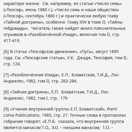
характере жизни. См. например, ее статьи «Число семь»
(«Теософ», июнь 1880 г.), «Число семь и наше общество»
(«Теософ», сентябрь 1880 г.) и практически любую главу
«Тайной доктрины», особенно Главу XXV в томе II, «Тайны
гебдомады». Читатель также найдет много пояснительных
отрывков в «Разоблачённой Изиде», включая том II, стр.
417-419.
[6] В статье «Теософское движение», «Путь», август 1895
года. См. «Теософские статьи», У.К. Джадж, Теософия, том II,
стр. 124.
[7] «Разоблачённая Изида», Е.П. Блаватская, Т.И.Д., Лос-
Анджелес, 1982, том II, стр. 283-284.
[8] «Тайная доктрина», Е.П. Блаватская, Т.И.Д., Лос-
Анджелес, 1982, том I, стр. 179
[9] «Учение внутренней группы Е.П. Блаватской», Point
Loma Publications, 1985, стр. 27. Точные слова в протоколах
собрания говорят: «Е.П.Б. сказала, что внутренняя группа
является манасом T.О., Э.О. – низшим манасом; T.О. –