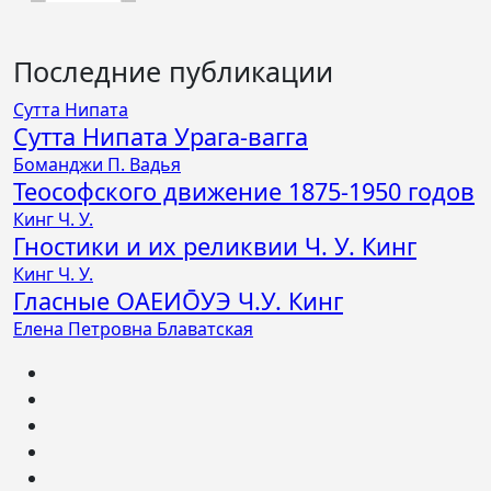
Последние публикации
Сутта Нипата
Сутта Нипата Урага-вагга
Боманджи П. Вадья
Теософского движение 1875-1950 годов
Кинг Ч. У.
Гностики и их реликвии Ч. У. Кинг
Кинг Ч. У.
Гласные ОАЕИО̄УЭ Ч.У. Кинг
Елена Петровна Блаватская