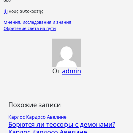
000
[i]
νους αυτοκρατης
Навигация
Мнения, исследования и знания
Обретение света на пути
по
записям
От
admin
Похожие записи
Карлос Кардосо Авелине
Борются ли теософы с демонами?
Карлос Кардосо Авелине