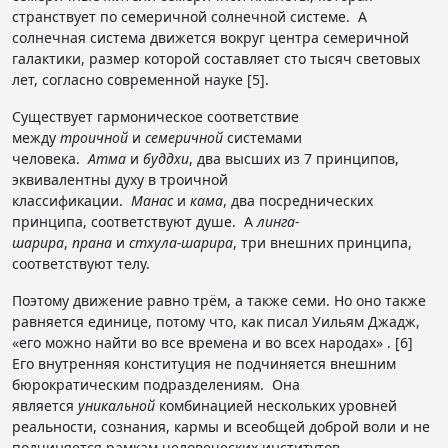
странствует по семеричной солнечной системе. А
солнечная система движется вокруг центра семеричной
галактики, размер которой составляет сто тысяч световых
лет, согласно современной науке [5].
Существует гармоническое соответствие
между
троичной
и
семеричной
системами
человека.
Атма
и
буддхи
, два высших из 7 принципов,
эквивалентны духу в троичной
классификации.
Манас
и
кама
, два посреднических
принципа, соответствуют душе. А
линга-
шарира
,
прана
и
стхула-шарира
, три внешних принципа,
соответствуют телу.
Поэтому движение равно трём, а также семи. Но оно также
равняется единице, потому что, как писал Уильям Джадж,
«его можно найти во все времена и во всех народах» . [6]
Его внутренняя конституция не подчиняется внешним
бюрократическим подразделениям. Она
является
уникальной
комбинацией нескольких уровней
реальности, сознания, кармы и всеобщей доброй воли и не
подчиняется рамкам человеческих институтов.