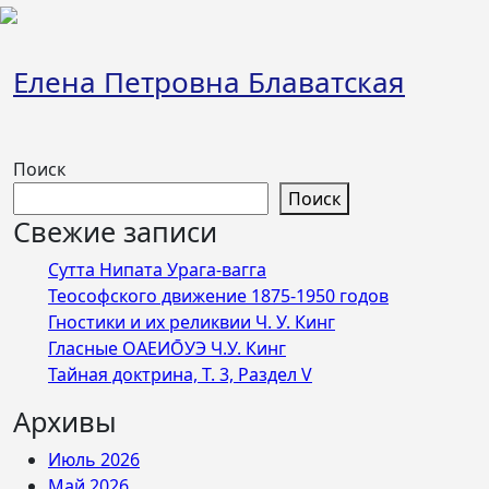
Перейти
к
содержимому
Елена Петровна Блаватская
Поиск
Поиск
Свежие записи
Сутта Нипата Урага-вагга
Теософского движение 1875-1950 годов
Гностики и их реликвии Ч. У. Кинг
Гласные ОАЕИО̄УЭ Ч.У. Кинг
Тайная доктрина, Т. 3, Раздел V
Архивы
Июль 2026
Май 2026