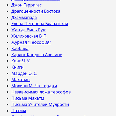
Джон Гарригес
Драгоценности Востока
Дхаммапада
Елена Петровна Блаватская
Жан де Винь Руж
Желиховская В. П.
Журнал "Теософия"
Каббала
Карлос Кардосо Авелине
Кинг Ч. У.
Книги
Марден О. С.
Махатмы
Мохини М. Чаттерджи
Независимая ложа теософов
Письма Махатм
Письма Учителей Мудрости
Поэзия