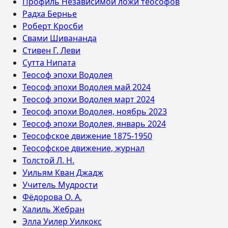
Профиль Независимой ложи теософов
Радха Бернье
Роберт Кросби
Свами Шивананда
Стивен Г. Леви
Сутта Нипата
Теософ эпохи Водолея
Теософ эпохи Водолея май 2024
Теософ эпохи Водолея март 2024
Теософ эпохи Водолея, ноябрь 2023
Теософ эпохи Водолея, январь 2024
Теософское движение 1875-1950
Теософское движение, журнал
Толстой Л. Н.
Уильям Кван Джадж
Учитель Мудрости
Фёдорова О. А.
Халиль Жебран
Элла Уилер Уилкокс