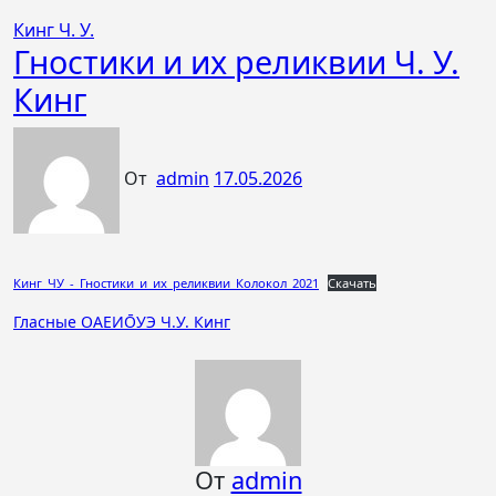
Кинг Ч. У.
Гностики и их реликвии Ч. У.
Кинг
От
admin
17.05.2026
Кинг_ЧУ_-_Гностики_и_их_реликвии_Колокол_2021
Скачать
Навигация
Гласные ОАЕИО̄УЭ Ч.У. Кинг
по
записям
От
admin