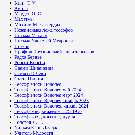
Кинг Ч. У.
Книги
Марден О. С.
Махатмы
Мохини М. Чаттерджи
Независимая ложа теософов
Письма Махатм
Письма Учителей Мудрости
Поэзия
Профиль Независимой ложи теософов
Радха Бернье
Роберт Кросби
Свами Шивананда
Стивен Г. Леви
Сутта Нипата
Теософ эпохи Водолея
Теософ эпохи Водолея май 2024
Теософ эпохи Водолея март 2024
Теософ эпохи Водолея, ноябрь 2023
Теософ эпохи Водолея, январь 2024
Теософское движение 1875-1950
Теософское движение, журнал
Толстой Л. Н.
Уильям Кван Джадж
Учитель Мудрости