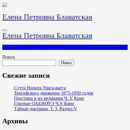
Перейти
к
содержимому
Елена Петровна Блаватская
Елена Петровна Блаватская
Главная Страница
Поиск
Поиск
Свежие записи
Сутта Нипата Урага-вагга
Теософского движение 1875-1950 годов
Гностики и их реликвии Ч. У. Кинг
Гласные ОАЕИО̄УЭ Ч.У. Кинг
Тайная доктрина, Т. 3, Раздел V
Архивы