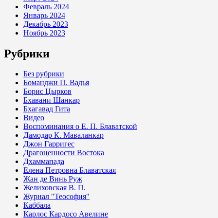
Февраль 2024
Январь 2024
Декабрь 2023
Ноябрь 2023
Рубрики
Без рубрики
Боманджи П. Вадья
Борис Цырков
Бхавани Шанкар
Бхагавад Гита
Видео
Воспоминания о Е. П. Блаватской
Дамодар К. Маваланкар
Джон Гарригес
Драгоценности Востока
Дхаммапада
Елена Петровна Блаватская
Жан де Винь Руж
Желиховская В. П.
Журнал "Теософия"
Каббала
Карлос Кардосо Авелине