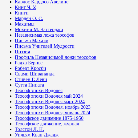
Карлос Кардосо Авелине
Кинг Ч. У.
Книги
Марден О. С.
Махатмы
Мохини М. Чаттерджи
Независимая ложа теософов
Письма Махатм
Письма Учителей Мудрости
Поэзия
Профиль Независимой ложи теософов
Радха Бернье
Роберт Кросби
Свами Шивананда
Стивен Г. Леви
Сутта Нипата
Теософ эпохи Водолея
Теософ эпохи Водолея май 2024
Теософ эпохи Водолея март 2024
Теософ эпохи Водолея, ноябрь 2023
Теософ эпохи Водолея, январь 2024
Теософское движение 1875-1950
Теософское движение, журнал
Толстой Л. Н.
Уильям Кван Джадж