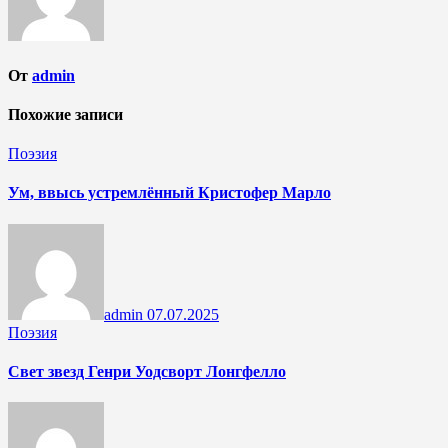
От
admin
Похожие записи
Поэзия
Ум, ввысь устремлённый Кристофер Марло
admin
07.07.2025
Поэзия
Свет звезд Генри Уодсворт Лонгфелло