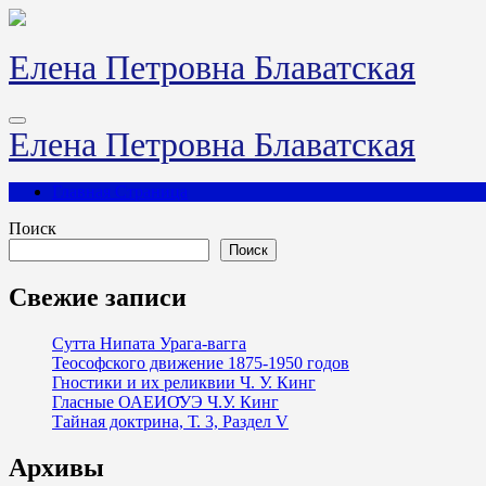
Перейти
к
содержимому
Елена Петровна Блаватская
Елена Петровна Блаватская
Главная Страница
Поиск
Поиск
Свежие записи
Сутта Нипата Урага-вагга
Теософского движение 1875-1950 годов
Гностики и их реликвии Ч. У. Кинг
Гласные ОАЕИО̄УЭ Ч.У. Кинг
Тайная доктрина, Т. 3, Раздел V
Архивы