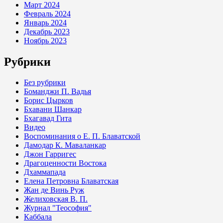
Март 2024
Февраль 2024
Январь 2024
Декабрь 2023
Ноябрь 2023
Рубрики
Без рубрики
Боманджи П. Вадья
Борис Цырков
Бхавани Шанкар
Бхагавад Гита
Видео
Воспоминания о Е. П. Блаватской
Дамодар К. Маваланкар
Джон Гарригес
Драгоценности Востока
Дхаммапада
Елена Петровна Блаватская
Жан де Винь Руж
Желиховская В. П.
Журнал "Теософия"
Каббала