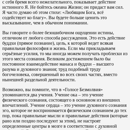
с себя бремя всего нежелательного, показывает действие
истинного Я. Не бойтесь океана Жизни; он придаст вам сил.
Я часто думаю об этом стихе: «Любящим Бога, всё
содействует ко благу». Вы будете больше ценить это
высказывание, чем в обычном понимании.
Вы говорите о более безошибочном ощущении истины,
отличном от любого способа рассуждения. Это есть действие
буддхи (прямое познание), цель, к которой ведет всякая
правильная философия и жизнь. Если мы прикладываем
серьёзные усилия, то мы иногда можем получать проблески из
этого места сознания. Великим достижением было бы
постоянное взаимодействие манаса и буддхи – высшего
разума и духовного знания; труд подобный труду
богочеловека, совершенный во всех своих частях, вместо
нынешней раздельной деятельности.
Возможно, вы помните, что в «Голосе Безмолвия»
упоминаются два учения. Учение ока – это учение
физического сознания, состоящего в основном из внешних
впечатлений. Учение сердца – это учение духовного сознания
эго, которое не воспринимается физическим сознанием до тех
пор, пока правильные мысли и правильные действия (которые
рано или поздно последуют за этим), не настроят
определенные центры в мозге в соответствии с духовной