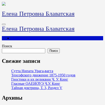
Перейти
к
содержимому
Елена Петровна Блаватская
Елена Петровна Блаватская
Главная Страница
Поиск
Поиск
Свежие записи
Сутта Нипата Урага-вагга
Теософского движение 1875-1950 годов
Гностики и их реликвии Ч. У. Кинг
Гласные ОАЕИО̄УЭ Ч.У. Кинг
Тайная доктрина, Т. 3, Раздел V
Архивы