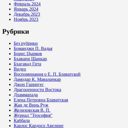
Февраль 2024
Январь 2024
Декабрь 2023
Ноябрь 2023
Рубрики
Без рубрики
Боманджи П. Вадья
Борис Цырков
Бхавани Шанкар
Бхагавад Гита
Видео
Воспоминания о Е. П. Блаватской
Дамодар К. Маваланкар
Джон Гарригес
Драгоценности Востока
Дхаммапада
Елена Петровна Блаватская
Жан де Винь Руж
Желиховская В. П.
Журнал "Теософия"
Каббала
Карлос Кардосо Авелине