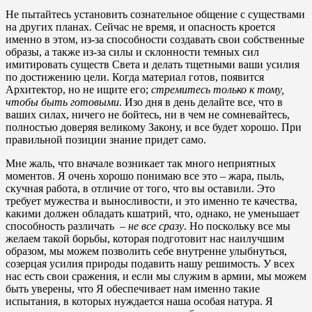
Не пытайтесь установить сознательное общение с существами
на других планах. Сейчас не время, и опасность кроется
именно в этом, из-за способности создавать свои собственные
образы, а также из-за силы и склонности темных сил
имитировать существ Света и делать тщетными ваши усилия
по достижению цели. Когда материал готов, появится
Архитектор, но не ищите его;
стремитесь только к тому,
чтобы быть готовыми
. Изо дня в день делайте все, что в
ваших силах, ничего не бойтесь, ни в чем не сомневайтесь,
полностью доверяя великому Закону, и все будет хорошо. При
правильной позиции знание придет само.
Мне жаль, что вначале возникает так много неприятных
моментов. Я очень хорошо понимаю все это – жара, пыль,
скучная работа, в отличие от того, что вы оставили. Это
требует мужества и выносливости, и это именно те качества,
какими должен обладать кшатрий, что, однако, не уменьшает
способность различать –
не все сразу
. Но поскольку все мы
желаем такой борьбы, которая подготовит нас наилучшим
образом, мы можем позволить себе внутренне улыбнуться,
созерцая усилия природы подавить нашу решимость. У всех
нас есть свои сражения, и если мы служим в армии, мы можем
быть уверены, что Я обеспечивает нам именно такие
испытания, в которых нуждается наша особая натура. Я