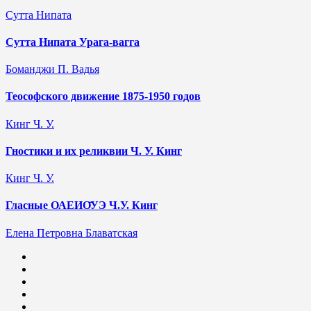
Сутта Нипата
Сутта Нипата Урага-вагга
Боманджи П. Вадья
Теософского движение 1875-1950 годов
Кинг Ч. У.
Гностики и их реликвии Ч. У. Кинг
Кинг Ч. У.
Гласные ОАЕИО̄УЭ Ч.У. Кинг
Елена Петровна Блаватская