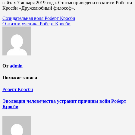
сайтах 7 января 2019 года. Статья приведена из книги Роберта
Кросби «Дружелюбный философ».
Навигация
Созидательная воля Роберт Кросби
О жизни ученика Роберт Кросби
по
записям
От
admin
Похожие записи
Роберт Кросби
Эволюция человечества устранит причины войн Роберт
Кросби