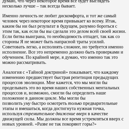
думаю, что через некоторое время все будет выглядеть
несколько лучше – так всегда бывает.
Именно личность не любит дискомфорта, и тот же самый
человек через некоторое время привыкает ко всему. Итак,
каким бы ни был результат в будущем, разумно бороться с
этим так, как если бы вы сделали это делом всей своей жизни.
Если битва выиграна, то необходимость отпадет, так как со
стороны Я не может быть напрасной траты усилий.
Советовать легко, а исполнять сложнее, но требуется именно
исполнение. Все это непременно должно быть проверками и
обучением. По крайней мере, я думаю, что именно так это
можно рассматривать.
Аналогия с «Тайной доктриной» показывает, что каждому
изменению предшествует быстрая репетиция предыдущих
процессов эволюции. Мне кажется, что мы могли бы
проделывать это во время наших собственных ментальных
процессов и, возможно, смогли бы определить наше
положение в данном цикле. Мы могли бы
позволить
уму
быстро осмотреть
только
предварительные
этапы и вмешаться, когда достигнута нужная точка,
используя
стремительное движение вверх
в качестве
движущей силы. Мы должны все время устремляться вверх с
новых уровней. «Разве не так покоряют горы?»