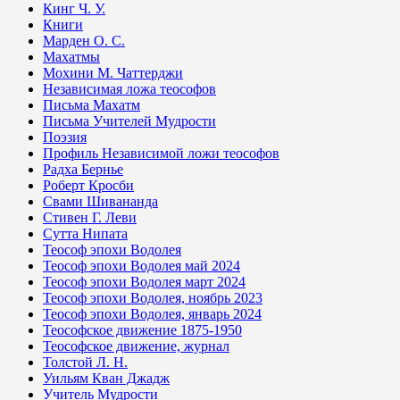
Кинг Ч. У.
Книги
Марден О. С.
Махатмы
Мохини М. Чаттерджи
Независимая ложа теософов
Письма Махатм
Письма Учителей Мудрости
Поэзия
Профиль Независимой ложи теософов
Радха Бернье
Роберт Кросби
Свами Шивананда
Стивен Г. Леви
Сутта Нипата
Теософ эпохи Водолея
Теософ эпохи Водолея май 2024
Теософ эпохи Водолея март 2024
Теософ эпохи Водолея, ноябрь 2023
Теософ эпохи Водолея, январь 2024
Теософское движение 1875-1950
Теософское движение, журнал
Толстой Л. Н.
Уильям Кван Джадж
Учитель Мудрости