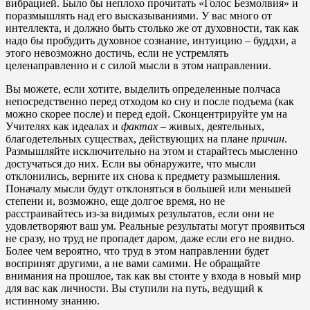
вибрацией. Было бы неплохо прочитать «Голос Безмолвия» и
поразмышлять над его высказываниями. У вас много от
интеллекта, и должно быть столько же от духовности, так как
надо бы пробудить духовное сознание, интуицию – буддхи, а
этого невозможно достичь, если не устремлять
целенаправленно и с силой мысли в этом направлении.
Вы можете, если хотите, выделить определенные полчаса
непосредственно перед отходом ко сну и после подъема (как
можно скорее после) и перед едой. Сконцентрируйте ум на
Учителях как идеалах и
фактах
– живых, деятельных,
благодетельных существах, действующих на плане
причин
.
Размышляйте исключительно на этом и старайтесь мысленно
достучаться до них. Если вы обнаружите, что мысли
отклонились, верните их снова к предмету размышления.
Поначалу мысли будут отклоняться в большей или меньшей
степени и, возможно, еще долгое время, но не
расстраивайтесь из-за видимых результатов, если они не
удовлетворяют ваш ум. Реальные результаты могут проявиться
не сразу, но труд не пропадет даром, даже если его не видно.
Более чем вероятно, что труд в этом направлении будет
воспринят другими, а не вами самими. Не обращайте
внимания на прошлое, так как вы стоите у входа в новый мир
для вас как личности. Вы ступили на путь, ведущий к
истинному знанию.