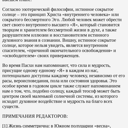
Согласно эзотерической философии, истинное сокрытое
солнце – это принцип Христа «внутреннего человека» или
сокрытого бессмертного Эго. Любой человек может обрести
свет своего внутреннего высшего «Я», который становится
творцом и хранителем бессмертной жизни в духе, а также
разрушителем иллюзии и восстановителем истинного
духовного знания в сознании. Вишну, истинное сокрытое
солнце, которое нельзя увидеть, является внутренним
спасителем, «причиной окончательного освобождения» и
«освободителем» своих приверженцев.
Во время Пасхи нам напоминают, что сила и мудрость,
присущие одному единому «Я» в каждом из нас,
потенциально доступны каждому человеку, независимо от его
расы, вероисповедания, пола или состояния здоровья. Это
особое время в годовом цикле также служит напоминанием
нам о том, что, подобно солнцу, каждый теософ может быть
центром своей маленькой солнечной системы, из которого
исходит духовное воздействие и мудрость на благо всех
существ.
ПРИМЕЧАНИЯ РЕДАКТОРОВ:
[1] Жизнь симметрична: в Южном полушарии «весна»,