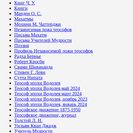
Кинг Ч. У.
Книги
Марден О. С.
Махатмы
Мохини М. Чаттерджи
Независимая ложа теософов
Письма Махатм
Письма Учителей Мудрости
Поэзия
Профиль Независимой ложи теософов
Радха Бернье
Роберт Кросби
Свами Шивананда
Стивен Г. Леви
Сутта Нипата
Теософ эпохи Водолея
Теософ эпохи Водолея май 2024
Теософ эпохи Водолея март 2024
Теософ эпохи Водолея, ноябрь 2023
Теософ эпохи Водолея, январь 2024
Теософское движение 1875-1950
Теософское движение, журнал
Толстой Л. Н.
Уильям Кван Джадж
Учитель Мудрости