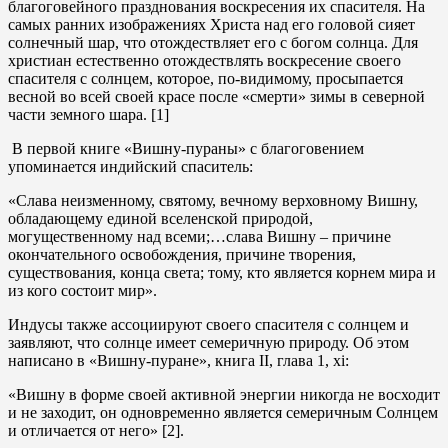
благоговейного празднования воскресения их спасителя. На
самых ранних изображениях Христа над его головой сияет
солнечный шар, что отождествляет его с богом солнца. Для
христиан естественно отождествлять воскресение своего
спасителя с солнцем, которое, по-видимому, просыпается
весной во всей своей красе после «смерти» зимы в северной
части земного шара. [1]
В первой книге «Вишну-пураны» с благоговением
упоминается индийский спаситель:
«Слава неизменному, святому, вечному верховному Вишну,
обладающему единой вселенской природой,
могущественному над всеми;…слава Вишну – причине
окончательного освобождения, причине творения,
существования, конца света; тому, кто является корнем мира и
из кого состоит мир».
Индусы также ассоциируют своего спасителя с солнцем и
заявляют, что солнце имеет семеричную природу. Об этом
написано в «Вишну-пуране», книга II, глава 1, xi:
«Вишну в форме своей активной энергии никогда не восходит
и не заходит, он одновременно является семеричным Солнцем
и отличается от него» [2].