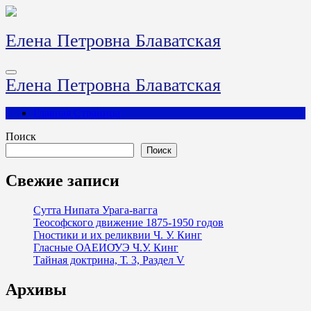
Перейти
к
содержимому
Елена Петровна Блаватская
Елена Петровна Блаватская
Главная Страница
Поиск
Поиск
Свежие записи
Сутта Нипата Урага-вагга
Теософского движение 1875-1950 годов
Гностики и их реликвии Ч. У. Кинг
Гласные ОАЕИО̄УЭ Ч.У. Кинг
Тайная доктрина, Т. 3, Раздел V
Архивы