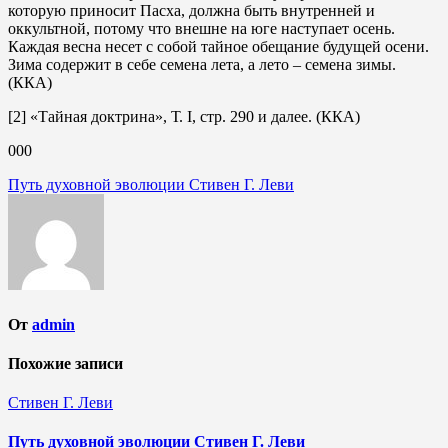
которую приносит Пасха, должна быть внутренней и
оккультной, потому что внешне на юге наступает осень.
Каждая весна несет с собой тайное обещание будущей осени.
Зима содержит в себе семена лета, а лето – семена зимы.
(ККA)
[2] «Тайная доктрина», Т. I, стр. 290 и далее. (ККA)
000
Навигация
Путь духовной эволюции Стивен Г. Леви
по
записям
От
admin
Похожие записи
Стивен Г. Леви
Путь духовной эволюции Стивен Г. Леви