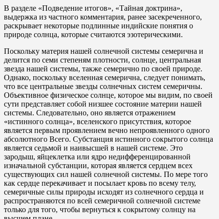
В разделе «Подведение итогов», «Тайная доктрина»,
выдержка из частного комментария, ранее засекреченного,
раскрывает некоторые подлинные индийские понятия о
природе солнца, которые считаются эзотерическими.
Поскольку материя нашей солнечной системы семерична и
делится по семи степеням плотности, солнце, центральная
звезда нашей системы, также семерично по своей природе.
Однако, поскольку вселенная семерична, следует понимать,
что все центральные звезды солнечных систем семеричны.
Объективное физическое солнце, которое мы видим, по своей
сути представляет собой низшее состояние материи нашей
системы. Следовательно, оно является отражением
«истинного солнца», вселенского присутствия, которое
является первым проявлением вечно непроявленного одного
абсолютного Всего. Субстанция истинного сокрытого солнца
является седьмой и наивысшей в нашей системе. Это
зародыш, яйцеклетка или ядро недифференцированной
изначальной субстанции, которая является сердцем всех
существующих сил нашей солнечной системы. По мере того
как сердце перекачивает и посылает кровь по всему телу,
семеричные силы природы исходят из солнечного сердца и
распространяются по всей семеричной солнечной системе
только для того, чтобы вернуться к сокрытому солнцу на
высшем плане.