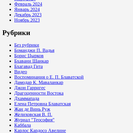
Февраль 2024
Январь 2024
Декабрь 2023
Ноябрь 2023
Рубрики
Без рубрики
Боманджи П. Вадья
Борис Цырков
Бхавани Шанкар
Бхагавад Гита
Видео
Воспоминания о Е. П. Блаватской
Дамодар К. Маваланкар
Джон Гарригес
Драгоценности Востока
Дхаммапада
Елена Петровна Блаватская
Жан де Винь Руж
Желиховская В. П.
Журнал "Теософия"
Каббала
Карлос Кардосо Авелине