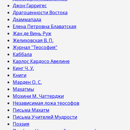
Джон Гарригес
Драгоценности Востока
Дхаммапада
Елена Петровна Блаватская
Жан де Винь Руж
Желиховская В. П.
Журнал "Теософия"
Каббала
Карлос Кардосо Авелине
Кинг Ч. У.
Книги
Марден О. С.
Махатмы
Мохини М. Чаттерджи
Независимая ложа теософов
Письма Махатм
Письма Учителей Мудрости
Поэзия