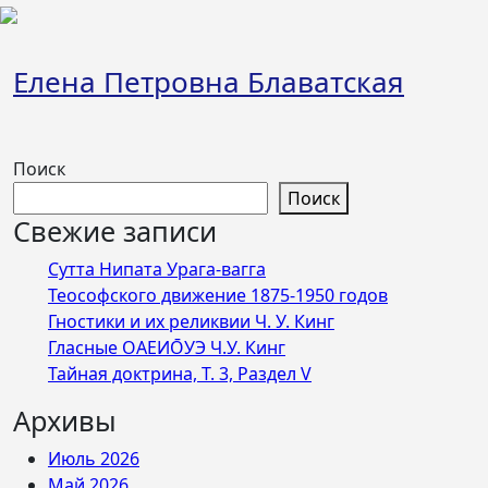
Перейти
к
содержимому
Елена Петровна Блаватская
Поиск
Поиск
Свежие записи
Сутта Нипата Урага-вагга
Теософского движение 1875-1950 годов
Гностики и их реликвии Ч. У. Кинг
Гласные ОАЕИО̄УЭ Ч.У. Кинг
Тайная доктрина, Т. 3, Раздел V
Архивы
Июль 2026
Май 2026