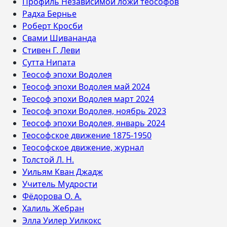
Профиль Независимой ложи теософов
Радха Бернье
Роберт Кросби
Свами Шивананда
Стивен Г. Леви
Сутта Нипата
Теософ эпохи Водолея
Теософ эпохи Водолея май 2024
Теософ эпохи Водолея март 2024
Теософ эпохи Водолея, ноябрь 2023
Теософ эпохи Водолея, январь 2024
Теософское движение 1875-1950
Теософское движение, журнал
Толстой Л. Н.
Уильям Кван Джадж
Учитель Мудрости
Фёдорова О. А.
Халиль Жебран
Элла Уилер Уилкокс