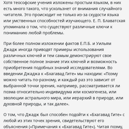
Хотя теософские учения изложены простым языком, в них
есть много такого, что ускользнет от внимания случайного
читателя. Это происходит не только из-за скудости языка
или умственных способностей изучающего. Е. П. Блаватская
упоминала о том, что существуют различные ключи к
пониманию любой проблемы.
При более полном изложении фактов Е.П.Б. и Уильям
Джадж иногда приводят примеры использования
различных ключей и тем самым демонстрируют свое
собственное полное знание этих ключей и возможность
приобретения подобных знаний исследователями. Во
введении Джаджа к «Бхагавад Гите» мы находим: «Поэму
можно читать по-разному, и каждый раз это зависит от
выбранной точки зрения, например, рассматривается ли
поэма относительно индивидуума или космогенеза, или
эволюции астрального мира, или иерархий в природе, или
духовной природы, и так далее».
О том, что Джадж был способен подойти к «Бхагавад Гите» с
любой из этих точек зрения, свидетельствуют его
объяснения («Примечания к «Бхагавад Гите»). Читая поэму,