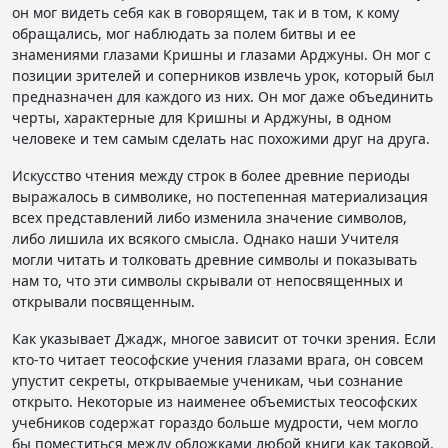
он мог видеть себя как в говорящем, так и в том, к кому
обращались, мог наблюдать за полем битвы и ее
знамениями глазами Кришны и глазами Арджуны. Он мог с
позиции зрителей и соперников извлечь урок, который был
предназначен для каждого из них. Он мог даже объединить
черты, характерные для Кришны и Арджуны, в одном
человеке и тем самым сделать нас похожими друг на друга.
Искусство чтения между строк в более древние периоды
выражалось в символике, но постепенная материализация
всех представлений либо изменила значение символов,
либо лишила их всякого смысла. Однако наши Учителя
могли читать и толковать древние символы и показывать
нам то, что эти символы скрывали от непосвященных и
открывали посвященным.
Как указывает Джадж, многое зависит от точки зрения. Если
кто-то читает теософские учения глазами врага, он совсем
упустит секреты, открываемые ученикам, чьи сознание
открыто. Некоторые из наименее объемистых теософских
учебников содержат гораздо больше мудрости, чем могло
бы поместиться между обложками любой книги как таковой.