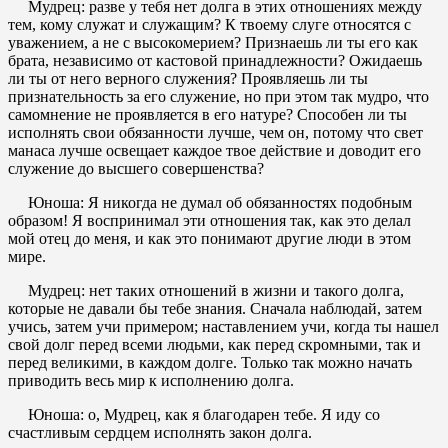
Мудрец: разве у тебя нет долга в этих отношениях между
тем, кому служат и служащим? К твоему слуге относятся с
уважением, а не с высокомерием? Признаешь ли ты его как
брата, независимо от кастовой принадлежности? Ожидаешь
ли ты от него верного служения? Проявляешь ли ты
признательность за его служение, но при этом так мудро, что
самомнение не проявляется в его натуре? Способен ли ты
исполнять свои обязанности лучше, чем он, потому что свет
манаса лучше освещает каждое твое действие и доводит его
служение до высшего совершенства?
Юноша: Я никогда не думал об обязанностях подобным
образом! Я воспринимал эти отношения так, как это делал
мой отец до меня, и как это понимают другие люди в этом
мире.
Мудрец: нет таких отношений в жизни и такого долга,
которые не давали бы тебе знания. Сначала наблюдай, затем
учись, затем учи примером; наставлением учи, когда ты нашел
свой долг перед всеми людьми, как перед скромными, так и
перед великими, в каждом долге. Только так можно начать
приводить весь мир к исполнению долга.
Юноша: о, Мудрец, как я благодарен тебе. Я иду со
счастливым сердцем исполнять закон долга.