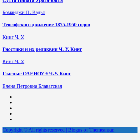
Сутта Нипата Урага-вагга
Боманджи П. Вадья
Теософского движение 1875-1950 годов
Кинг Ч. У.
Гностики и их реликвии Ч. У. Кинг
Кинг Ч. У.
Гласные ОАЕИО̄УЭ Ч.У. Кинг
Елена Петровна Блаватская
Copyright © All rights reserved
|
Blogus
от
Themeansar
.