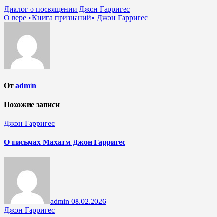
Навигация
Диалог о посвящении Джон Гарригес
О вере «Книга признаний» Джон Гарригес
по
записям
От
admin
Похожие записи
Джон Гарригес
О письмах Махатм Джон Гарригес
admin
08.02.2026
Джон Гарригес