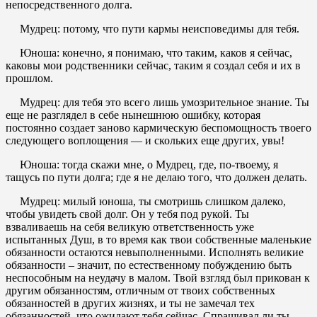
непосредственного долга.
Мудрец: потому, что пути кармы неисповедимы для тебя.
Юноша: конечно, я понимаю, что таким, каков я сейчас,
каковы мои родственники сейчас, таким я создал себя и их в
прошлом.
Мудрец: для тебя это всего лишь умозрительное знание. Ты
еще не разглядел в себе нынешнюю ошибку, которая
постоянно создает заново кармическую беспомощность твоего
следующего воплощения — и скольких еще других, увы!
Юноша: тогда скажи мне, о Мудрец, где, по-твоему, я
тащусь по пути долга; где я не делаю того, что должен делать.
Мудрец: милый юноша, ты смотришь слишком далеко,
чтобы увидеть свой долг. Он у тебя под рукой. Ты
взваливаешь на себя великую ответственность уже
испытанных Душ, в то время как твои собственные маленькие
обязанности остаются невыполненными. Исполнять великие
обязанности – значит, по естественному побуждению быть
неспособным на неудачу в малом. Твой взгляд был прикован к
другим обязанностям, отличным от твоих собственных
обязанностей в других жизнях, и ты не замечал тех
обязанностей, что ожидают тебя сейчас. Спрашивал ли ты