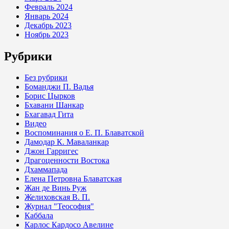
Февраль 2024
Январь 2024
Декабрь 2023
Ноябрь 2023
Рубрики
Без рубрики
Боманджи П. Вадья
Борис Цырков
Бхавани Шанкар
Бхагавад Гита
Видео
Воспоминания о Е. П. Блаватской
Дамодар К. Маваланкар
Джон Гарригес
Драгоценности Востока
Дхаммапада
Елена Петровна Блаватская
Жан де Винь Руж
Желиховская В. П.
Журнал "Теософия"
Каббала
Карлос Кардосо Авелине