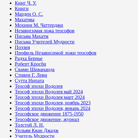
Кинг Ч. У.
Книги
Марден О. С.
Махатмы
Мохини М. Чаттерджи
Независимая ложа теософов
Письма Махатм
Письма Учителей Мудрости
Поэзия
Профиль Независимой ложи теософов
Радха Бернье
Роберт Кросби
Свами Шивананда
Стивен Г. Леви
Сутта Нипата
Теософ эпохи Водолея
Теософ эпохи Водолея май 2024
Теософ эпохи Водолея март 2024
Теософ эпохи Водолея, ноябрь 2023
Теософ эпохи Водолея, январь 2024
Теософское движение 1875-1950
Теософское движение, журнал
Толстой Л. Н.
Уильям Кван Джадж
Учитель Мудрости