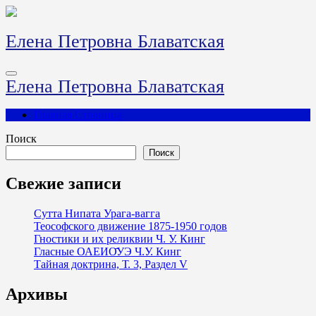
Перейти
к
содержимому
Елена Петровна Блаватская
Елена Петровна Блаватская
Главная Страница
Поиск
Поиск
Свежие записи
Сутта Нипата Урага-вагга
Теософского движение 1875-1950 годов
Гностики и их реликвии Ч. У. Кинг
Гласные ОАЕИО̄УЭ Ч.У. Кинг
Тайная доктрина, Т. 3, Раздел V
Архивы