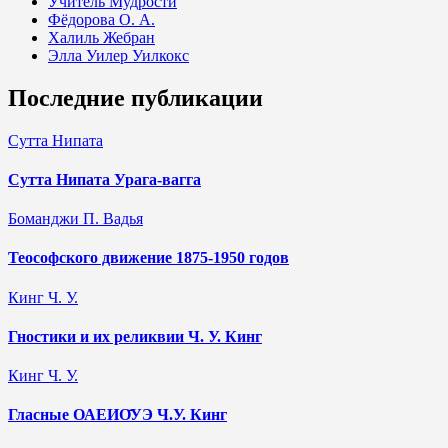
Учитель Мудрости
Фёдорова О. А.
Халиль Жебран
Элла Уилер Уилкокс
Последние публикации
Сутта Нипата
Сутта Нипата Урага-вагга
Боманджи П. Вадья
Теософского движение 1875-1950 годов
Кинг Ч. У.
Гностики и их реликвии Ч. У. Кинг
Кинг Ч. У.
Гласные ОАЕИО̄УЭ Ч.У. Кинг