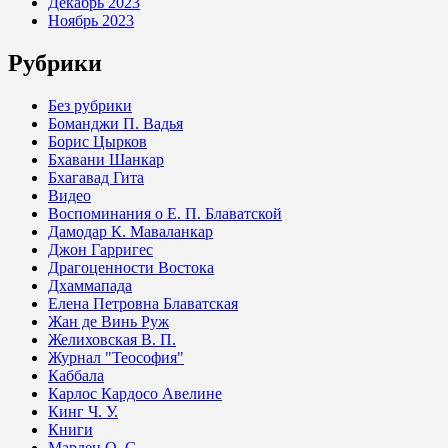
Декабрь 2023
Ноябрь 2023
Рубрики
Без рубрики
Боманджи П. Вадья
Борис Цырков
Бхавани Шанкар
Бхагавад Гита
Видео
Воспоминания о Е. П. Блаватской
Дамодар К. Маваланкар
Джон Гарригес
Драгоценности Востока
Дхаммапада
Елена Петровна Блаватская
Жан де Винь Руж
Желиховская В. П.
Журнал "Теософия"
Каббала
Карлос Кардосо Авелине
Кинг Ч. У.
Книги
Марден О. С.