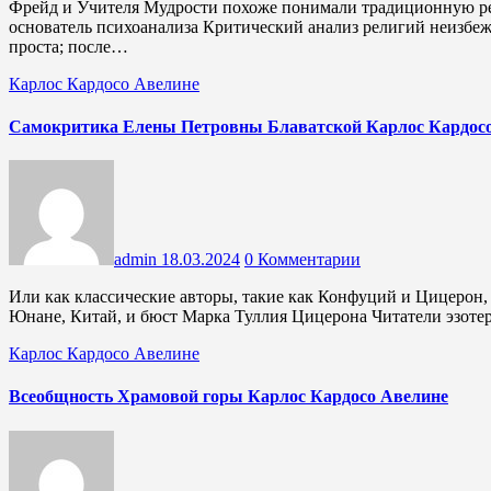
Фрейд и Учителя Мудрости похоже понимали традиционную религиозность На фото Зигмунд Фрейд (1856-1939),
основатель психоанализа Критический анализ религий неизбеж
проста; после…
Карлос Кардосо Авелине
Самокритика Елены Петровны Блаватской Карлос Кардос
admin
18.03.2024
0 Комментарии
Или как классические авторы, такие как Конфуций и Цицерон, могут помочь теософскому движению Статуя Конфуция в
Юнане, Китай, и бюст Марка Туллия Цицерона Читатели эзот
Карлос Кардосо Авелине
Всеобщность Храмовой горы Карлос Кардосо Авелине