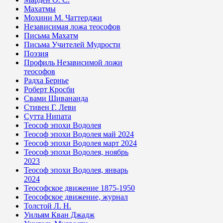
Махатмы
Мохини М. Чаттерджи
Независимая ложа теософов
Письма Махатм
Письма Учителей Мудрости
Поэзия
Профиль Независимой ложи
теософов
Радха Бернье
Роберт Кросби
Свами Шивананда
Стивен Г. Леви
Сутта Нипата
Теософ эпохи Водолея
Теософ эпохи Водолея май 2024
Теософ эпохи Водолея март 2024
Теософ эпохи Водолея, ноябрь
2023
Теософ эпохи Водолея, январь
2024
Теософское движение 1875-1950
Теософское движение, журнал
Толстой Л. Н.
Уильям Кван Джадж